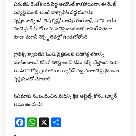
చిరంజీవి రేంజ్‌కి ఇది పెద్ద అమౌంట్ కాకపోయినా, ఈ రేంజ్
ఇన్వెస్ట్ మెంట్ అంటే బాక్సాఫీస్ వద్ద సునామీ
సృష్టించాల్సిందే. త్రిష కృష్ణన్, ఆషిక రంగనాథ్, మౌని రాయ్
వంటి స్టార్ హీరోయిన్లు నటిస్తుండటంతో గ్లామర్ పరంగా
కూడా మూవీ నెక్స్ట్ లెవల్లో ఉండబోతోంది.
గ్రాఫిక్స్ క్వాలిటీని పెంచి, ప్రేక్షకులకు సరికొత్త లోకాన్ని
చూపించాలనే కసితో వశిష్ట అండ్ టీమ్ వర్క్ చేస్తోంది. మరి
ఈ 400 కోట్ల ప్రయోగం బాక్సాఫీస్ వద్ద ఎలాంటి ప్రభంజనం
సృష్టిస్తుందో చూడాలి.
సినిమాకు సంబంధించిన మరిన్ని క్రేజీ అప్డేట్స్ కోసం ట్యూన్
అయి ఉండండి!
F
W
X
S
a
h
h