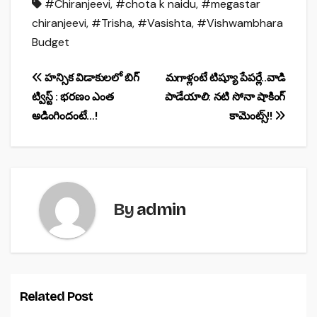
#Chiranjeevi
,
#chota k naidu
,
#megastar
c
at
ar
chiranjeevi
,
#Trisha
,
#Vasishta
,
#Vishwambhara
e
s
e
Budget
b
A
o
p
Post
హన్సిక విడాకులలో బిగ్
మగాళ్లంటే టిష్యూ పేపర్లే..వాడి
o
p
ట్విస్ట్ : భరణం ఎంత
పాడేయాలి: నటి సోనా షాకింగ్
navigation
అడింగిందంటే…!
కామెంట్స్!!
k
By
admin
Related Post