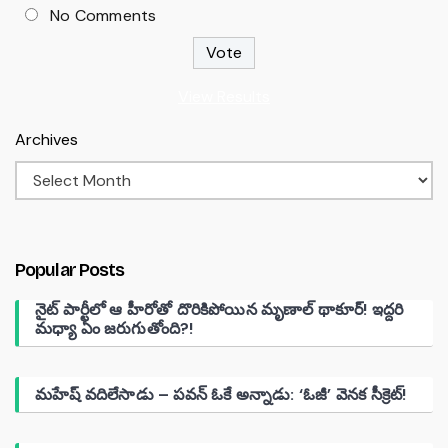
No Comments
View Results
Archives
Popular Posts
నైట్ పార్టీలో ఆ హీరోతో దొరికిపోయిన మృణాల్ థాకూర్! ఇద్దరి
మధ్యా ఏం జరుగుతోంది?!
మహేష్ వదిలేసాడు – పవన్ ఓకే అన్నాడు: ‘ఓజీ’ వెనక సీక్రెట్!