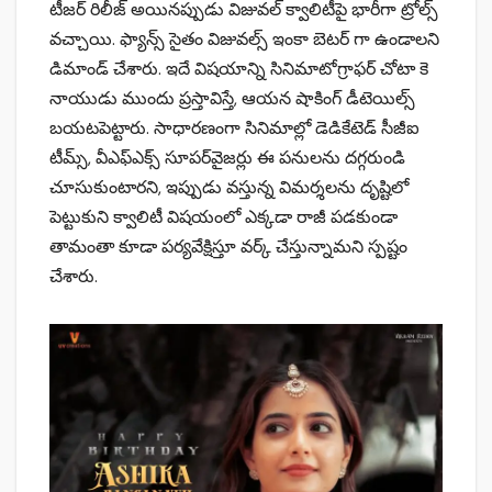
టీజర్ రిలీజ్ అయినప్పుడు విజువల్ క్వాలిటీపై భారీగా ట్రోల్స్
వచ్చాయి. ఫ్యాన్స్ సైతం విజువల్స్ ఇంకా బెటర్ గా ఉండాలని
డిమాండ్ చేశారు. ఇదే విషయాన్ని సినిమాటోగ్రాఫర్ చోటా కె
నాయుడు ముందు ప్రస్తావిస్తే, ఆయన షాకింగ్ డీటెయిల్స్
బయటపెట్టారు. సాధారణంగా సినిమాల్లో డెడికేటెడ్ సీజీఐ
టీమ్స్, వీఎఫ్ఎక్స్ సూపర్‌వైజర్లు ఈ పనులను దగ్గరుండి
చూసుకుంటారని, ఇప్పుడు వస్తున్న విమర్శలను దృష్టిలో
పెట్టుకుని క్వాలిటీ విషయంలో ఎక్కడా రాజీ పడకుండా
తామంతా కూడా పర్యవేక్షిస్తూ వర్క్ చేస్తున్నామని స్పష్టం
చేశారు.