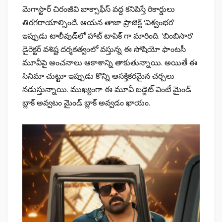
మెగాస్టార్ చిరంజీవి బాక్సాఫీస్ వద్ద కనిపిస్తే రికార్డులు
తిరగరాయాల్సిందే. ఆయన తాజా ప్రాజెక్ట్ ‘విశ్వంభర’
ఇప్పుడు టాలీవుడ్‌లో హాట్ టాపిక్ గా మారింది. ‘బింబిసార’
డైరెక్టర్ వశిష్ట దర్శకత్వంలో వస్తున్న ఈ సోషియో ఫాంటసీ
మూవీపై అంచనాలు ఆకాశాన్ని తాకుతున్నాయి. అయితే ఈ
సినిమా చుట్టూ ఇప్పుడు కొన్ని ఆసక్తికరమైన చర్చలు
నడుస్తున్నాయి. ముఖ్యంగా ఈ మూవీ బడ్జెట్ వింటే మైండ్
బ్లాక్ అవ్వటం మైండ్ బ్లాక్ అవ్వడం ఖాయం.