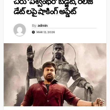
చిరు ‘విశ్వంభర’ బడ్జెట్, రిలీజ్
డేట్ లపై షాకింగ్ అప్డేట్
By
admin
MAR 12, 2026