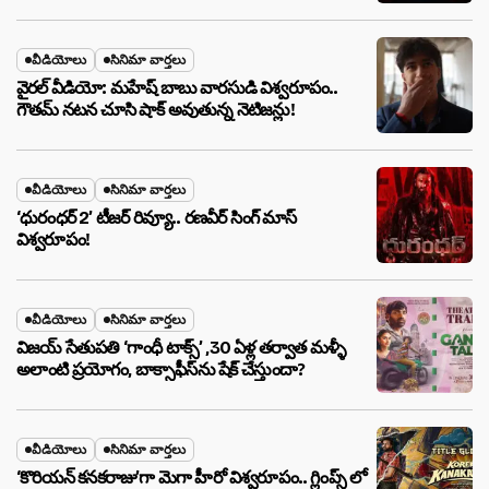
వీడియోలు
సినిమా వార్తలు
వైరల్ వీడియో: మహేష్ బాబు వారసుడి విశ్వరూపం..
గౌతమ్ నటన చూసి షాక్ అవుతున్న నెటిజన్లు!
వీడియోలు
సినిమా వార్తలు
‘ధురంధర్ 2’ టీజర్ రివ్యూ.. రణవీర్ సింగ్ మాస్
విశ్వరూపం!
వీడియోలు
సినిమా వార్తలు
విజయ్ సేతుపతి ‘గాంధీ టాక్స్’ ,30 ఏళ్ల తర్వాత మళ్ళీ
అలాంటి ప్రయోగం, బాక్సాఫీస్‌ను షేక్ చేస్తుందా?
వీడియోలు
సినిమా వార్తలు
‘కొరియన్ కనకరాజు’గా మెగా హీరో విశ్వరూపం.. గ్లింప్స్ లో