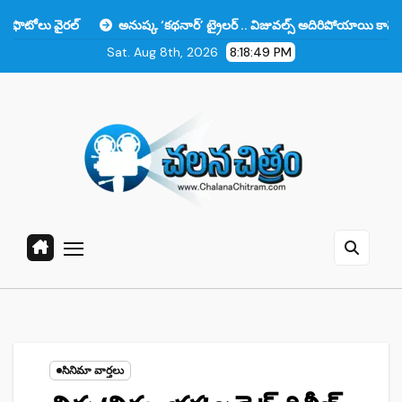
Skip
అనుష్క ‘కథనార్’ ట్రైలర్ .. విజువల్స్ అదిరిపోయాయి కానీ ఆ ఒక్కటే లోటు!!
to
Sat. Aug 8th, 2026
8:18:50 PM
content
సినిమా వార్తలు