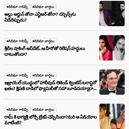
సినిమా గాసిప్స్
సినిమా వార్తలు
అల్లు అర్జున్ తోనా ఎన్టీఆర్ తోనా? సస్పెన్స్‌ను
వీడేదెప్పుడు?
సినిమా గాసిప్స్
సినిమా వార్తలు
శ్రీలీల షాకింగ్ అప్‌డేట్..ఆ హీరోతో రిలేషన్ హద్దులు
దాటుతోందా?
సినిమా గాసిప్స్
సినిమా వార్తలు
ఇజ్రాయెల్ యుద్ధంలో హాలీవుడ్ లెజెండ్ క్వెంటిన్ టరాన్టినో
ఖతం? క్షిపణి దాడిలో ఫ్యామిలీతో సహా బూడిదయ్యారా?
అసలు నిజం ఇదీ!
సినిమా గాసిప్స్
సినిమా వార్తలు
రామ్ కి భాగ్యశ్రీ బోర్సే బ్రేకప్ చెప్పేసిందా?మరి ఆ వీడియోల
మాటేంటి?