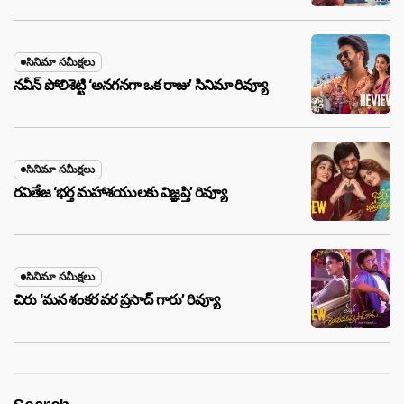
సినిమా సమీక్షలు
నవీన్ పోలిశెట్టి ‘అనగనగా ఒక రాజు’ సినిమా రివ్యూ
సినిమా సమీక్షలు
రవితేజ ‘భర్త మహాశయులకు విజ్ఞప్తి’ రివ్యూ
సినిమా సమీక్షలు
చిరు ‘మ‌న శంక‌ర వ‌ర ప్ర‌సాద్ గారు’ రివ్యూ