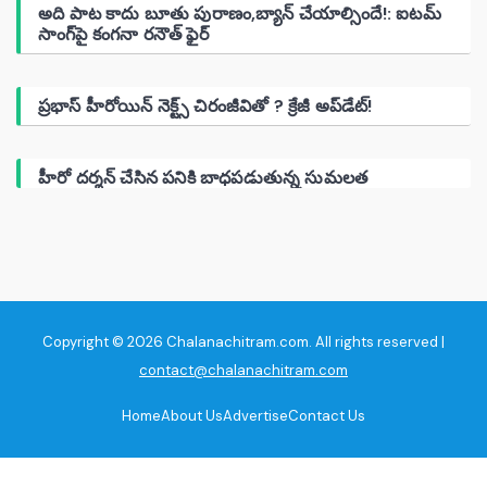
అది పాట కాదు బూతు పురాణం,బ్యాన్ చేయాల్సిందే!: ఐటమ్
సాంగ్‌పై కంగనా రనౌత్ ఫైర్
ప్రభాస్ హీరోయిన్ నెక్ట్స్ చిరంజీవితో ? క్రేజీ అప్‌డేట్!
హీరో దర్శన్ చేసిన పనికి బాధపడుతున్న సుమలత
Copyright © 2026 Chalanachitram.com. All rights reserved |
contact@chalanachitram.com
Home
About Us
Advertise
Contact Us