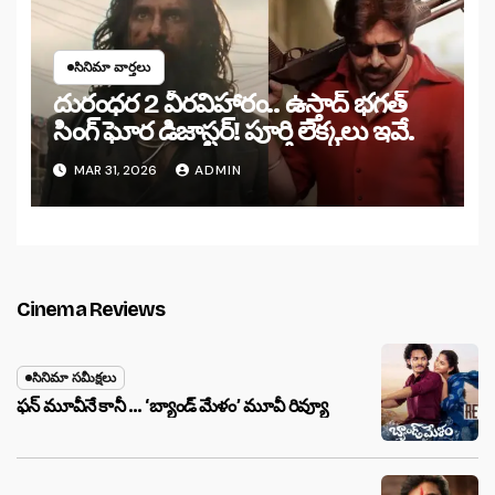
సినిమా వార్తలు
దురంధర 2 వీరవిహారం.. ఉస్తాద్ భగత్
సింగ్ ఘోర డిజాస్టర్! పూర్తి లెక్కలు ఇవే.
MAR 31, 2026
ADMIN
Cinema Reviews
సినిమా సమీక్షలు
ఫన్ మూవీనే కానీ … ‘బ్యాండ్‌ మేళం’ మూవీ రివ్యూ