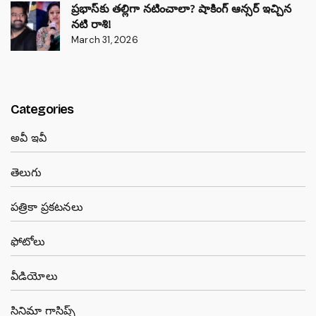
ప్రభాస్‌కు తల్లిగా నటించాలా? షాకింగ్ ఆన్సర్ ఇచ్చిన
నటి రాశి!
March 31, 2026
Categories
అవీ ఇవీ
తెలుగు
పత్రికా ప్రకటనలు
ఫోటోలు
వీడియోలు
సినిమా గాసిప్స్