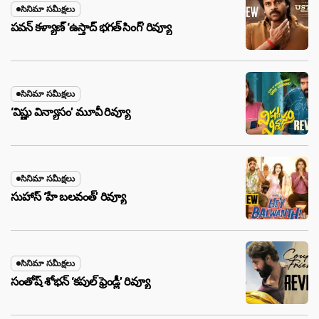
సినిమా సమీక్షలు
పవన్ కళ్యాణ్ ‘ఉస్తాద్ భ‌గ‌త్ సింగ్’ రివ్యూ
సినిమా సమీక్షలు
‘విష్ణు విన్యాసం’ మూవీ రివ్యూ
సినిమా సమీక్షలు
సుహాస్ ‘హే బలవంత్’ రివ్యూ
సినిమా సమీక్షలు
సంతోష్ శోభన్ ‘కపుల్ ఫ్రెండ్లీ’ రివ్యూ