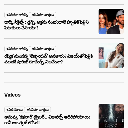
సినిమా గాసిప్స్
సినిమా వార్తలు
డార్క్ సీక్రెట్స్ : డ్రగ్స్, అక్రమ సంభందాలే హృతిక్ పెళ్లిని
పెటాకులు చేసాయా?
సినిమా గాసిప్స్
సినిమా వార్తలు
రష్మిక మందన్న ‘లెజ్బియన్’ అవతారం? విజయ్‌తో పెళ్లికి
ముందే షాకింగ్ రూమర్స్ ,నిజమేనా?
Videos
వీడియోలు
సినిమా వార్తలు
అనుష్క ‘కథనార్’ ట్రైలర్ .. విజువల్స్ అదిరిపోయాయి
కానీ ఆ ఒక్కటే లోటు!!