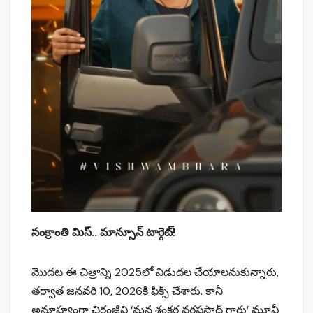
సంక్రాంతి మిస్.. మాన్సూన్ టార్గెట్!
మొదట ఈ చిత్రాన్ని 2025లో విడుదల చేయాలనుకున్నారు,
తర్వాత జనవరి 10, 2026కి ఫిక్స్ చేశారు. కానీ
అనూహ్యంగా చిరంజీవి ‘మన శంకర వరప్రసాద్ గారు’ మూవీ