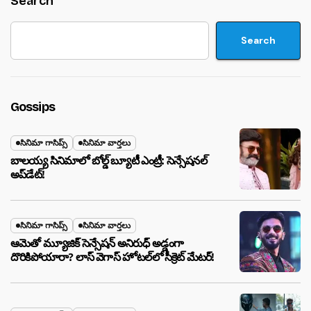
Search
Search
Gossips
సినిమా గాసిప్స్
సినిమా వార్తలు
బాలయ్య సినిమాలో బోల్డ్ బ్యూటీ ఎంట్రీ: సెన్సేషనల్
అప్‌డేట్!
సినిమా గాసిప్స్
సినిమా వార్తలు
ఆమెతో మ్యూజిక్ సెన్సేషన్ అనిరుధ్ అడ్డంగా
దొరికిపోయారా? లాస్ వెగాస్ హోటల్‌లో సీక్రెట్ మేటర్!