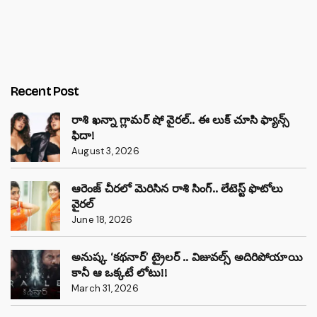
Recent Post
రాశి ఖన్నా గ్లామర్ షో వైరల్.. ఈ లుక్ చూసి ఫ్యాన్స్
ఫిదా!
August 3, 2026
ఆరెంజ్ చీరలో మెరిసిన రాశి సింగ్.. లేటెస్ట్ ఫొటోలు
వైరల్
June 18, 2026
అనుష్క ‘కథనార్’ ట్రైలర్ .. విజువల్స్ అదిరిపోయాయి
కానీ ఆ ఒక్కటే లోటు!!
March 31, 2026