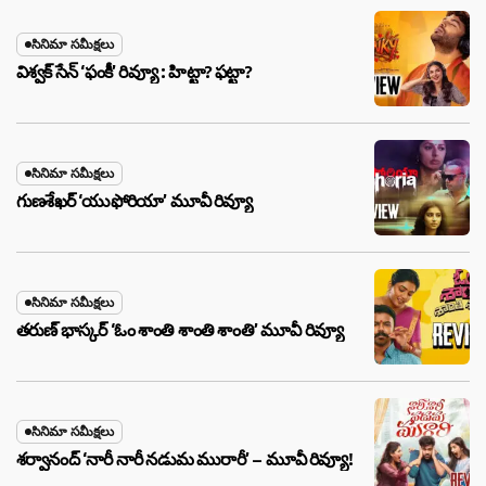
సినిమా సమీక్షలు
విశ్వక్ సేన్ ‘ఫంకీ’ రివ్యూ : హిట్టా? ఫట్టా?
సినిమా సమీక్షలు
గుణశేఖర్ ‘యుఫోరియా’ మూవీ రివ్యూ
సినిమా సమీక్షలు
తరుణ్ భాస్కర్ ‘ఓం శాంతి శాంతి శాంతి’ మూవీ రివ్యూ
సినిమా సమీక్షలు
శర్వానంద్ ‘నారీ నారీ నడుమ మురారీ’ – మూవీ రివ్యూ!