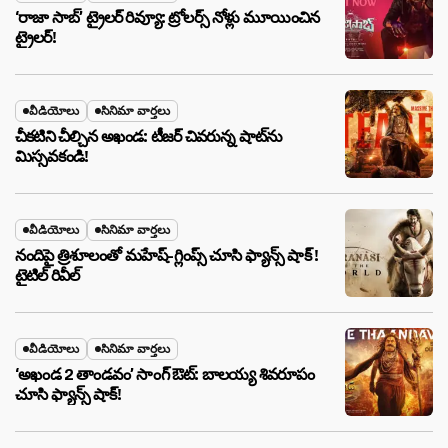
‘రాజా సాబ్’ ట్రైలర్ రివ్యూ: ట్రోలర్స్ నోళ్లు మూయించిన
ట్రైలర్!
వీడియోలు
సినిమా వార్తలు
చీకటిని చీల్చిన అఖండ: టీజర్ చివరున్న షాట్‌ను
మిస్సవకండి!
వీడియోలు
సినిమా వార్తలు
నందిపై త్రిశూలంతో మహేష్-గ్లింప్స్ చూసి ఫ్యాన్స్ షాక్ !
టైటిల్ రివీల్
వీడియోలు
సినిమా వార్తలు
‘అఖండ 2 తాండవం’ సాంగ్ ఔట్: బాలయ్య శివరూపం
చూసి ఫ్యాన్స్ షాక్!