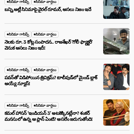
సినిమా గాసిప్స్
సినిమా వార్తలు
బన్ని,అట్లీ సినిమాపై వైరల్ రూమర్, అసలు నిజం ఇదే
సినిమా గాసిప్స్
సినిమా వార్తలు
నెలకు రూ. 3 కోట్ల సంపాదన.. రాజశేఖర్ ‘గోలీ ఫ్యాక్టరీ’
వెనుక అసలు నిజం ఇదీ!
సినిమా గాసిప్స్
సినిమా వార్తలు
పవన్‌తో విడిపోయిన త్రివిక్రమ్? టాలీవుడ్‌లో మైండ్ బ్లాక్
అయ్యే న్యూస్!
సినిమా గాసిప్స్
సినిమా వార్తలు
కమల్ హాసన్ ‘ఇండియన్ 3’ అటకెక్కినట్లేనా? శంకర్
మనసులో ఉన్న ఆ ప్లాన్ ఏంటి? అసలేం జరుగుతోంది!