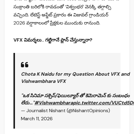
సంక్రాంతి బరిలోకి రావడంతో ‘విశ్వంభర’ వెనక్కి తగ్గాల్సి
వచ్చింది. లేటెస్ట్ అప్డేట్ ప్రకారం ఈ విజువల్ గ్రాండియర్
2026 వర్షాకాలంలో ప్రేక్షకుల ముందుకు రానుంది.
VFX విమర్శలు.. గట్టిగానే ప్లాన్ చేస్తున్నారా?
Chota K Naidu for my Question About VFX and
Vishwambhara VFX
"ఒక సినిమా సక్సెస్/ఫెయిల్యూర్ తో కెమెరామెన్ కు సంబంధం
లేదు…"
#Vishwambhara
pic.twitter.com/VUCtd5
— Journalist Nishant (@NishantOpinions)
March 11, 2026