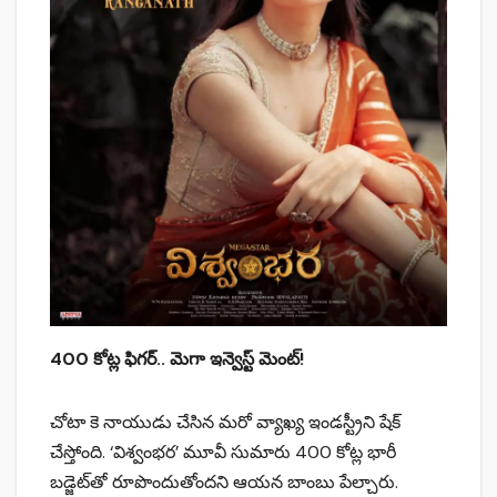
400 కోట్ల ఫిగర్.. మెగా ఇన్వెస్ట్ మెంట్!
చోటా కె నాయుడు చేసిన మరో వ్యాఖ్య ఇండస్ట్రీని షేక్
చేస్తోంది. ‘విశ్వంభర’ మూవీ సుమారు 400 కోట్ల భారీ
బడ్జెట్‌తో రూపొందుతోందని ఆయన బాంబు పేల్చారు.