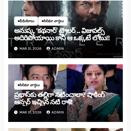
వీడియోలు
సినిమా వార్తలు
అనుష్క ‘కథనార్’ ట్రైలర్ .. విజువల్స్
అదిరిపోయాయి కానీ ఆ ఒక్కటే లోటు!!
MAR 31, 2026
ADMIN
సినిమా వార్తలు
ప్రభాస్‌కు తల్లిగా నటించాలా? షాకింగ్
ఆన్సర్ ఇచ్చిన నటి రాశి!
MAR 31, 2026
ADMIN