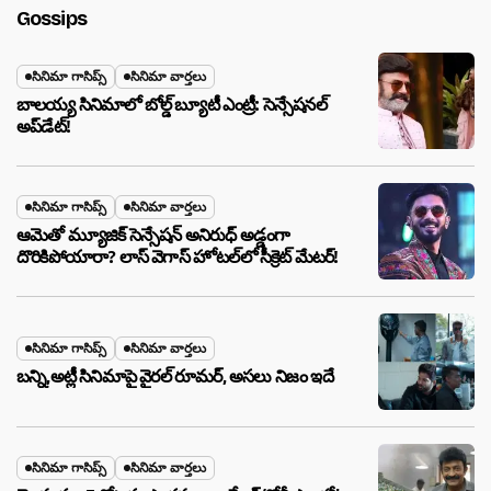
Gossips
సినిమా గాసిప్స్
సినిమా వార్తలు
బాలయ్య సినిమాలో బోల్డ్ బ్యూటీ ఎంట్రీ: సెన్సేషనల్
అప్‌డేట్!
సినిమా గాసిప్స్
సినిమా వార్తలు
ఆమెతో మ్యూజిక్ సెన్సేషన్ అనిరుధ్ అడ్డంగా
దొరికిపోయారా? లాస్ వెగాస్ హోటల్‌లో సీక్రెట్ మేటర్!
సినిమా గాసిప్స్
సినిమా వార్తలు
బన్ని,అట్లీ సినిమాపై వైరల్ రూమర్, అసలు నిజం ఇదే
సినిమా గాసిప్స్
సినిమా వార్తలు