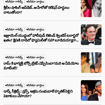
సినిమా గాసిప్స్
సినిమా వార్తలు
శ్రీలీల షాకింగ్ అప్‌డేట్..ఆ హీరోతో రిలేషన్ హద్దులు
దాటుతోందా?
సినిమా గాసిప్స్
సినిమా వార్తలు
ఇజ్రాయెల్ యుద్ధంలో హాలీవుడ్ లెజెండ్ క్వెంటిన్ టరాన్టినో
ఖతం? క్షిపణి దాడిలో ఫ్యామిలీతో సహా బూడిదయ్యారా?
అసలు నిజం ఇదీ!
సినిమా గాసిప్స్
సినిమా వార్తలు
రామ్ కి భాగ్యశ్రీ బోర్సే బ్రేకప్ చెప్పేసిందా?మరి ఆ వీడియోల
మాటేంటి?
సినిమా గాసిప్స్
సినిమా వార్తలు
డార్క్ సీక్రెట్స్ : డ్రగ్స్, అక్రమ సంభందాలే హృతిక్ పెళ్లిని
పెటాకులు చేసాయా?