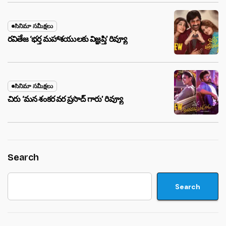
సినిమా సమీక్షలు
రవితేజ ‘భర్త మహాశయులకు విజ్ఞప్తి’ రివ్యూ
సినిమా సమీక్షలు
చిరు ‘మ‌న శంక‌ర వ‌ర ప్ర‌సాద్ గారు’ రివ్యూ
Search
Search