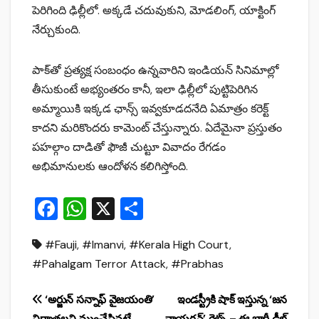
పెరిగింది ఢిల్లీలో. అక్కడే చదువుకుని, మోడలింగ్, యాక్టింగ్
నేర్చుకుంది.
పాక్‌తో ప్రత్యక్ష సంబంధం ఉన్నవారిని ఇండియన్ సినిమాల్లో
తీసుకుంటే అభ్యంతరం కానీ, ఇలా ఢిల్లీలో పుట్టిపెరిగిన
అమ్మాయికి ఇక్కడ ఛాన్స్ ఇవ్వకూడదనేది ఏమాత్రం కరెక్ట్
కాదని మరికొందరు కామెంట్ చేస్తున్నారు. ఏదేమైనా ప్రస్తుతం
పహల్గాం దాడితో ఫౌజీ చుట్టూ వివాదం రేగడం
అభిమానులకు ఆందోళన కలిగిస్తోంది.
F
W
X
S
a
h
h
#Fauji
,
#Imanvi
,
#Kerala High Court
,
c
at
ar
#Pahalgam Terror Attack
,
#Prabhas
e
s
e
b
A
Post
‘అర్జున్ స‌న్నాఫ్ వైజ‌యంతి’
ఇండస్ట్రీకి షాక్ ఇస్తున్న ‘జన