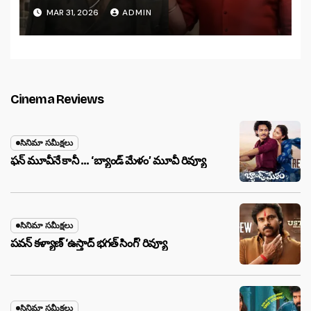
MAR 31, 2026
ADMIN
Cinema Reviews
సినిమా సమీక్షలు
ఫన్ మూవీనే కానీ … ‘బ్యాండ్‌ మేళం’ మూవీ రివ్యూ
సినిమా సమీక్షలు
పవన్ కళ్యాణ్ ‘ఉస్తాద్ భ‌గ‌త్ సింగ్’ రివ్యూ
సినిమా సమీక్షలు