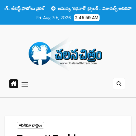
Skip
స్ట్ ఫొటోలు వైరల్
అనుష్క ‘కథనార్’ ట్రైలర్ .. విజువల్స్ అదిరిపోయాయి కానీ 
to
Fri. Aug 7th, 2026
2:45:59 AM
content
సినిమా వార్తలు