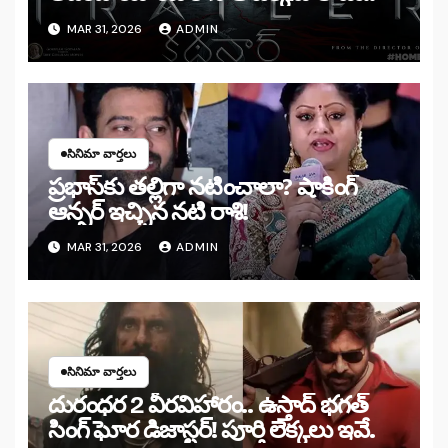
MAR 31, 2026
ADMIN
సినిమా వార్తలు
ప్రభాస్‌కు తల్లిగా నటించాలా? షాకింగ్
ఆన్సర్ ఇచ్చిన నటి రాశి!
MAR 31, 2026
ADMIN
సినిమా వార్తలు
దురంధర 2 వీరవిహారం.. ఉస్తాద్ భగత్
సింగ్ ఘోర డిజాస్టర్! పూర్తి లెక్కలు ఇవే.