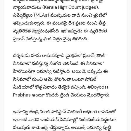
న్యాయవాదులు (Kerala High Court judges),
ఎమ్మెల్యేలు (MLAs) ముష్కరుల దాడి నుంచి త్రుటిలో
తప్పించుకున్నారు. ఈ ఘటనపై దేశ ప్రజల నుంచి తీవ్ర
వ్యతిరేకత వ్యక్తమవుతోంది. ఇక ఇప్పుడు ఈ వ్యతిరేకత
ప్రభాస్ నటిస్తున్న ఫౌజీ చిత్రం వైపు తిరిగింది.
దర్శకుడు హను రాఘవపూడి డైరెక్షన్‌లో ప్రభాస్ ‘ఫౌజీ’
సినిమాలో నటిస్తున్న సంగతి తెలిసిందే. ఈ సినిమాలో
హీరోయిన్‌గా ఇమాన్వి నటిస్తోంది. అయితే, ఇప్పుడు ఈ
సినిమాలో నుంచి ఆమె తొలగించాలంటూ సోషల్
మీడియాలో కొత్త వివాదం తెరపైకి వచ్చింది. #Boycott
Prabhas అంటూ కొందరు ట్రెండ్ చేయటం మొదలెట్టారు.
ఇమాన్వి తండ్రి మాజీ పాకిస్థాన్ మిలిటరీ అధికారి కావడంతో
ఇలాంటి వారిని ఇండియన్ సినిమాల్లో నటింపజేయవద్దంటూ
పలువురు కామెంట్స్ చేస్తున్నారు. అయితే, ఇమాన్వి పుట్టి