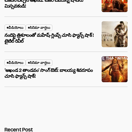
చీకటిని చీల్చిన అఖండ: టీజర్ చివరున్న షాట్‌ను
మిస్సవకండి!
వీడియోలు
సినిమా వార్తలు
నందిపై త్రిశూలంతో మహేష్-గ్లింప్స్ చూసి ఫ్యాన్స్ షాక్ !
టైటిల్ రివీల్
వీడియోలు
సినిమా వార్తలు
‘అఖండ 2 తాండవం’ సాంగ్ ఔట్: బాలయ్య శివరూపం
చూసి ఫ్యాన్స్ షాక్!
Recent Post