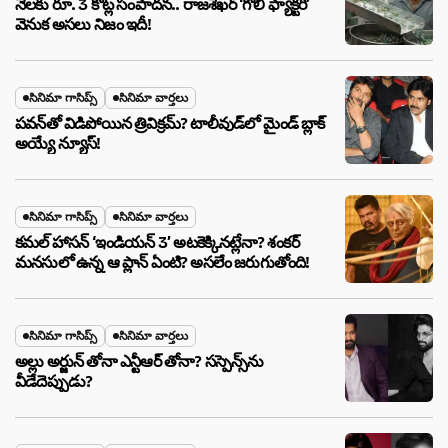
నెలకు రూ. 3 కోట్ల సంపాదన.. రాజశేఖర్ ‘గోలీ ఫ్యాక్టరీ’
వెనుక అసలు నిజం ఇదీ!
సినిమా గాసిప్స్
సినిమా వార్తలు
పవన్‌తో విడిపోయిన త్రివిక్రమ్? టాలీవుడ్‌లో మైండ్ బ్లాక్
అయ్యే న్యూస్!
సినిమా గాసిప్స్
సినిమా వార్తలు
కమల్ హాసన్ ‘ఇండియన్ 3’ అటకెక్కినట్లేనా? శంకర్
మనసులో ఉన్న ఆ ప్లాన్ ఏంటి? అసలేం జరుగుతోంది!
సినిమా గాసిప్స్
సినిమా వార్తలు
అల్లు అర్జున్ తోనా ఎన్టీఆర్ తోనా? సస్పెన్స్‌ను
వీడేదెప్పుడు?