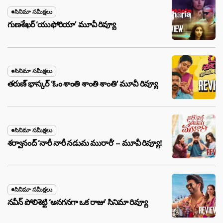
సినిమా సమీక్షలు
గుణశేఖర్ ‘యుఫోరియా’ మూవీ రివ్యూ
సినిమా సమీక్షలు
తరుణ్ భాస్కర్ ‘ఓం శాంతి శాంతి శాంతి’ మూవీ రివ్యూ
సినిమా సమీక్షలు
శర్వానంద్ ‘నారీ నారీ నడుమ మురారీ’ – మూవీ రివ్యూ!
సినిమా సమీక్షలు
నవీన్ పోలిశెట్టి ‘అనగనగా ఒక రాజు’ సినిమా రివ్యూ