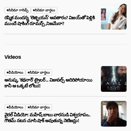
సినిమా గాసిప్స్
సినిమా వార్తలు
రష్మిక మందన్న ‘లెజ్బియన్’ అవతారం? విజయ్‌తో పెళ్లికి
ముందే షాకింగ్ రూమర్స్ ,నిజమేనా?
Videos
వీడియోలు
సినిమా వార్తలు
అనుష్క ‘కథనార్’ ట్రైలర్ .. విజువల్స్ అదిరిపోయాయి
కానీ ఆ ఒక్కటే లోటు!!
వీడియోలు
సినిమా వార్తలు
వైరల్ వీడియో: మహేష్ బాబు వారసుడి విశ్వరూపం..
గౌతమ్ నటన చూసి షాక్ అవుతున్న నెటిజన్లు!