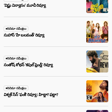
‘విష్ణు విన్యాసం’ మూవీ రివ్యూ
సినిమా సమీక్షలు
సుహాస్ ‘హే బలవంత్’ రివ్యూ
సినిమా సమీక్షలు
సంతోష్ శోభన్ ‘కపుల్ ఫ్రెండ్లీ’ రివ్యూ
సినిమా సమీక్షలు
విశ్వక్ సేన్ ‘ఫంకీ’ రివ్యూ : హిట్టా? ఫట్టా?