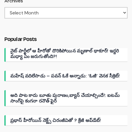
Archives
Popular Posts
నైట్ పార్టీలో ఆ హీరోతో దొరికిపోయిన మృణాల్ థాకూర్! ఇద్దరి
మధ్యా ఏం జరుగుతోంది?!
మహేష్ వదిలేసాడు – పవన్ ఓకే అన్నాడు: ‘ఓజీ’ వెనక సీక్రెట్!
అది పాట కాదు బూతు పురాణం,బ్యాన్ చేయాల్సిందే!: ఐటమ్
సాంగ్‌పై కంగనా రనౌత్ ఫైర్
ప్రభాస్ హీరోయిన్ నెక్ట్స్ చిరంజీవితో ? క్రేజీ అప్‌డేట్!