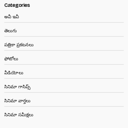
Categories
అవీ ఇవీ
తెలుగు
పత్రికా ప్రకటనలు
ఫోటోలు
వీడియోలు
సినిమా గాసిప్స్
సినిమా వార్తలు
సినిమా సమీక్షలు