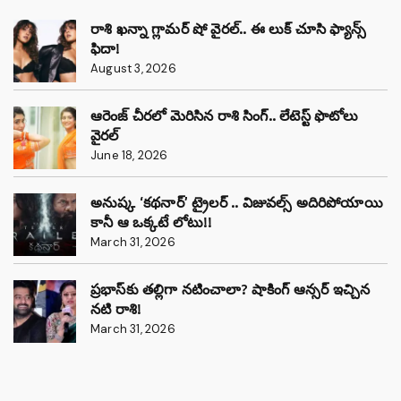
రాశి ఖన్నా గ్లామర్ షో వైరల్.. ఈ లుక్ చూసి ఫ్యాన్స్
ఫిదా!
August 3, 2026
ఆరెంజ్ చీరలో మెరిసిన రాశి సింగ్.. లేటెస్ట్ ఫొటోలు
వైరల్
June 18, 2026
అనుష్క ‘కథనార్’ ట్రైలర్ .. విజువల్స్ అదిరిపోయాయి
కానీ ఆ ఒక్కటే లోటు!!
March 31, 2026
ప్రభాస్‌కు తల్లిగా నటించాలా? షాకింగ్ ఆన్సర్ ఇచ్చిన
నటి రాశి!
March 31, 2026