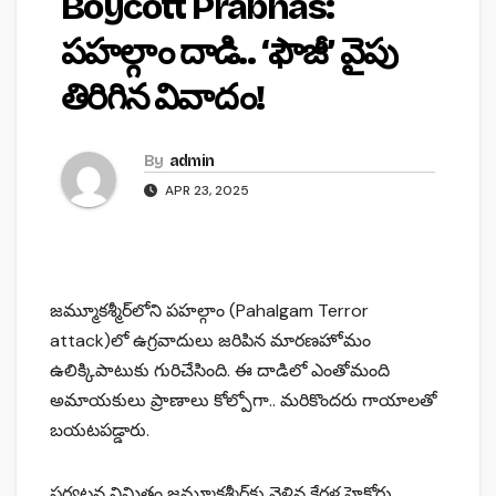
Boycott Prabhas:
పహల్గాం దాడి.. ‘ఫౌజీ’ వైపు
తిరిగిన వివాదం!
By
admin
APR 23, 2025
జమ్మూకశ్మీర్‌లోని పహల్గాం (Pahalgam Terror
attack)లో ఉగ్రవాదులు జరిపిన మారణహోమం
ఉలిక్కిపాటుకు గురిచేసింది. ఈ దాడిలో ఎంతోమంది
అమాయకులు ప్రాణాలు కోల్పోగా.. మరికొందరు గాయాలతో
బయటపడ్డారు.
పర్యటన నిమిత్తం జమ్మూకశ్మీర్‌కు వెళ్లిన కేరళ హైకోర్టు