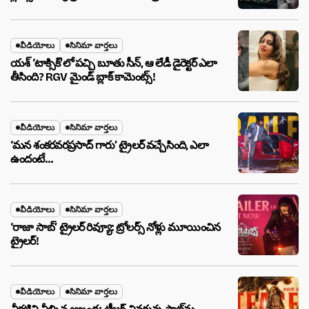
వీడియోలు
సినిమా వార్తలు
యశ్ ‘టాక్సిక్’లో పచ్చి బూతు సీన్, ఆ లేడీ డైరెక్టర్ ఎలా
తీసింది? RGV మైండ్ బ్లాక్ కామెంట్స్!
వీడియోలు
సినిమా వార్తలు
‘మన శంకరవరప్రసాద్ గారు’ ట్రైలర్ వచ్చేసింది, ఎలా
ఉందంటే…
వీడియోలు
సినిమా వార్తలు
‘రాజా సాబ్’ ట్రైలర్ రివ్యూ: ట్రోలర్స్ నోళ్లు మూయించిన
ట్రైలర్!
వీడియోలు
సినిమా వార్తలు