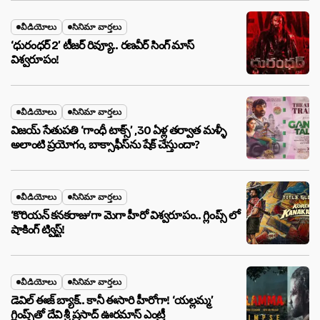
వీడియోలు
సినిమా వార్తలు
‘ధురంధర్ 2’ టీజర్ రివ్యూ.. రణవీర్ సింగ్ మాస్
విశ్వరూపం!
వీడియోలు
సినిమా వార్తలు
విజయ్ సేతుపతి ‘గాంధీ టాక్స్’ ,30 ఏళ్ల తర్వాత మళ్ళీ
అలాంటి ప్రయోగం, బాక్సాఫీస్‌ను షేక్ చేస్తుందా?
వీడియోలు
సినిమా వార్తలు
‘కొరియన్ కనకరాజు’గా మెగా హీరో విశ్వరూపం.. గ్లింప్స్ లో
షాకింగ్ ట్విస్ట్!
వీడియోలు
సినిమా వార్తలు
డెవిల్ ఈజ్ బ్యాక్.. కానీ ఈసారి హీరోగా! ‘యల్లమ్మ’
గ్లింప్స్‌తో దేవి శ్రీ ప్రసాద్ ఊరమాస్ ఎంట్రీ