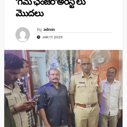
‘గేమ్‌ ఛేంజర్‌’అరెస్ట్ లు
మొదలు
By
admin
JAN 17, 2025