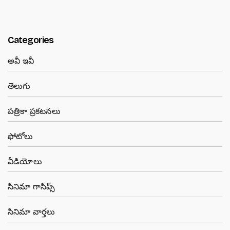
Categories
అవీ ఇవీ
తెలుగు
పత్రికా ప్రకటనలు
ఫోటోలు
వీడియోలు
సినిమా గాసిప్స్
సినిమా వార్తలు