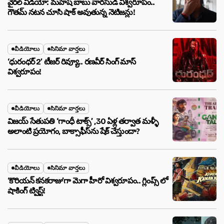
వైరల్ వీడియో: మహేష్ బాబు వారసుడి విశ్వరూపం..
గౌతమ్ నటన చూసి షాక్ అవుతున్న నెటిజన్లు!
వీడియోలు
సినిమా వార్తలు
‘ధురంధర్ 2’ టీజర్ రివ్యూ.. రణవీర్ సింగ్ మాస్
విశ్వరూపం!
వీడియోలు
సినిమా వార్తలు
విజయ్ సేతుపతి ‘గాంధీ టాక్స్’ ,30 ఏళ్ల తర్వాత మళ్ళీ
అలాంటి ప్రయోగం, బాక్సాఫీస్‌ను షేక్ చేస్తుందా?
వీడియోలు
సినిమా వార్తలు
‘కొరియన్ కనకరాజు’గా మెగా హీరో విశ్వరూపం.. గ్లింప్స్ లో
షాకింగ్ ట్విస్ట్!