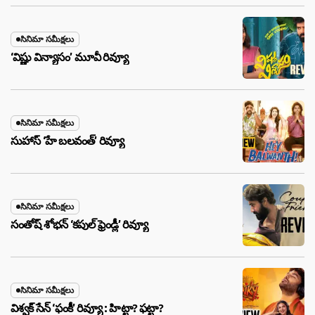
సినిమా సమీక్షలు
‘విష్ణు విన్యాసం’ మూవీ రివ్యూ
సినిమా సమీక్షలు
సుహాస్ ‘హే బలవంత్’ రివ్యూ
సినిమా సమీక్షలు
సంతోష్ శోభన్ ‘కపుల్ ఫ్రెండ్లీ’ రివ్యూ
సినిమా సమీక్షలు
విశ్వక్ సేన్ ‘ఫంకీ’ రివ్యూ : హిట్టా? ఫట్టా?