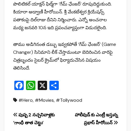
పొలిటికల్‌ యాక్షన్‌ ఫిల్మ్‌గా ‘గేమ్‌ ఛేంజర్‌’ రూపుదిద్దుకుంది.
కియారా అడ్వాణీ హీరోయిన్. శ్రీ వేంకటేశ్వర క్రియేషన్స్‌
పతాకంపై దిల్‌రాజు దీనిని నిర్మించారు. ఎన్నో అంచనాల
మధ్య జనవరి 10న ఇది ప్రపంచవ్యాప్తంగా విడుదలైంది.
తాము అడిగినంత డబ్బు ఇవ్వకపోతే ‘గేమ్‌ ఛేంజర్‌’ (Game
Changer) సినిమాని లీక్‌ చేస్తామంటూ బెదిరించిన వారిపై
చిత్రబృందం సైబర్‌ క్రైమ్‌లో ఫిర్యాదుచేసిన విషయం
తెలిసిందే.
F
W
X
S
a
h
h
#Hero
,
#Movies
,
#Tollywood
c
at
ar
e
s
e
Post
పుష్ప 2 నచ్చనివాళ్లకు
హాలీవుడ్ కు ఎంట్రీ ఇస్తున్న
b
A
‘గాంధీ తాత చెట్టు’
ప్రభాస్ హీరోయిన్
navigation