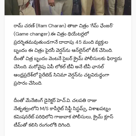
రామ్‌ చరణ్‌ (Ram Charan) తాజా చిత్రం ‘గేమ్‌ ఛేంజర్‌’
(Game changer).ఈ చిత్రం థియేటర్లలో
ప్రదర్శితమవుతుండగానే దాదాపు 45 మంది వ్యక్తుల
బృందం ఈ చిత్రం పైర‌సీ వెర్షన్‌ను ఆన్‌లైన్‌లో లీక్ చేసింది.
దీంతో చిత్ర బృందం వెంటనే సైబర్ క్రైమ్ పోలీసుల‌కు ఫిర్యాదు
చేసింది. మరోవైపు ఏపీ లోకల్ టీవీ అనే టీవీ ఛానల్
ఆంధ్రప్రదేశ్‌లో పైరేటెడ్ సినిమా వెర్షన్‌ను చట్టవిరుద్ధంగా
ప్రసారం చేసింది.
దీంతో మేనేజింగ్ డైరెక్టర్ హెచ్‌.వి. చలపతి రాజు
నేతృత్వంలోని M/S కాపీరైట్ సేఫ్టీ సిస్టమ్స్, విశాఖపట్నం
కమిషనరేట్ పరిధిలోని గాజువాక పోలీసులు, క్రైమ్ క్లూస్
టీమ్‌తో కలిసి రంగంలోకి దిగింది.