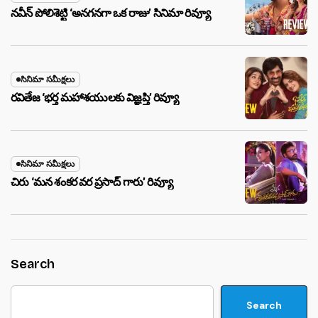
నవీన్ పోలిశెట్టి ‘అనగనగా ఒక రాజు’ సినిమా రివ్యూ
సినిమా సమీక్షలు
రవితేజ ‘భర్త మహాశయులకు విజ్ఞప్తి’ రివ్యూ
సినిమా సమీక్షలు
చిరు ‘మ‌న శంక‌ర వ‌ర ప్ర‌సాద్ గారు’ రివ్యూ
Search
Search