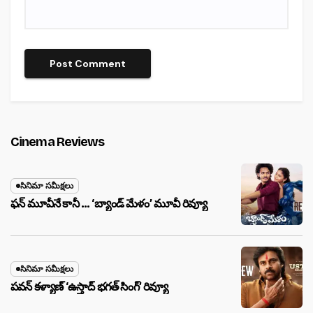
Cinema Reviews
సినిమా సమీక్షలు
ఫన్ మూవీనే కానీ … ‘బ్యాండ్‌ మేళం’ మూవీ రివ్యూ
సినిమా సమీక్షలు
పవన్ కళ్యాణ్ ‘ఉస్తాద్ భ‌గ‌త్ సింగ్’ రివ్యూ