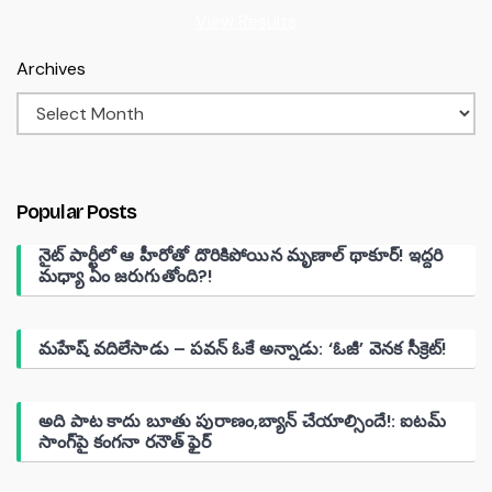
View Results
Archives
Popular Posts
నైట్ పార్టీలో ఆ హీరోతో దొరికిపోయిన మృణాల్ థాకూర్! ఇద్దరి
మధ్యా ఏం జరుగుతోంది?!
మహేష్ వదిలేసాడు – పవన్ ఓకే అన్నాడు: ‘ఓజీ’ వెనక సీక్రెట్!
అది పాట కాదు బూతు పురాణం,బ్యాన్ చేయాల్సిందే!: ఐటమ్
సాంగ్‌పై కంగనా రనౌత్ ఫైర్