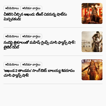
వీడియోలు
సినిమా వార్తలు
చీకటిని చీల్చిన అఖండ: టీజర్ చివరున్న షాట్‌ను
మిస్సవకండి!
వీడియోలు
సినిమా వార్తలు
నందిపై త్రిశూలంతో మహేష్-గ్లింప్స్ చూసి ఫ్యాన్స్ షాక్ !
టైటిల్ రివీల్
వీడియోలు
సినిమా వార్తలు
‘అఖండ 2 తాండవం’ సాంగ్ ఔట్: బాలయ్య శివరూపం
చూసి ఫ్యాన్స్ షాక్!