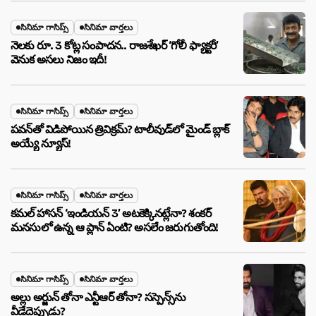
సినిమా గాసిప్స్
సినిమా వార్తలు
నెలకు రూ. 3 కోట్ల సంపాదన.. రాజశేఖర్ ‘గోలీ ఫ్యాక్టరీ’
వెనుక అసలు నిజం ఇదీ!
సినిమా గాసిప్స్
సినిమా వార్తలు
పవన్‌తో విడిపోయిన త్రివిక్రమ్? టాలీవుడ్‌లో మైండ్ బ్లాక్
అయ్యే న్యూస్!
సినిమా గాసిప్స్
సినిమా వార్తలు
కమల్ హాసన్ ‘ఇండియన్ 3’ అటకెక్కినట్లేనా? శంకర్
మనసులో ఉన్న ఆ ప్లాన్ ఏంటి? అసలేం జరుగుతోంది!
సినిమా గాసిప్స్
సినిమా వార్తలు
అల్లు అర్జున్ తోనా ఎన్టీఆర్ తోనా? సస్పెన్స్‌ను
వీడేదెప్పుడు?