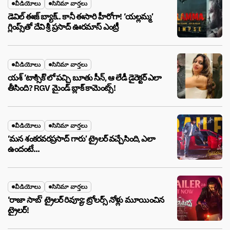
వీడియోలు
సినిమా వార్తలు
డెవిల్ ఈజ్ బ్యాక్.. కానీ ఈసారి హీరోగా! ‘యల్లమ్మ’
గ్లింప్స్‌తో దేవి శ్రీ ప్రసాద్ ఊరమాస్ ఎంట్రీ
వీడియోలు
సినిమా వార్తలు
యశ్ ‘టాక్సిక్’లో పచ్చి బూతు సీన్, ఆ లేడీ డైరెక్టర్ ఎలా
తీసింది? RGV మైండ్ బ్లాక్ కామెంట్స్!
వీడియోలు
సినిమా వార్తలు
‘మన శంకరవరప్రసాద్ గారు’ ట్రైలర్ వచ్చేసింది, ఎలా
ఉందంటే…
వీడియోలు
సినిమా వార్తలు
‘రాజా సాబ్’ ట్రైలర్ రివ్యూ: ట్రోలర్స్ నోళ్లు మూయించిన
ట్రైలర్!