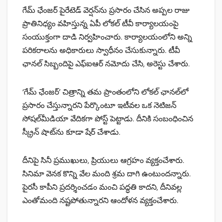
గేమ్ ఛేంజర్ పైరేటెడ్ వెర్షన్‌ను ప్రసారం చేసిన అప్పల రాజు
ప్రాతినిధ్యం వహిస్తున్న ఏపీ లోకల్ టీవీ కార్యాల‌యంపై
సంయుక్తంగా దాడి నిర్వ‌హించారు. కార్యాల‌యంలోని అన్ని
పరికరాలను అధికారులు స్వాధీనం చేసుకున్నారు. టీవీ
ఛాన‌ల్ సిబ్బందిపై ఎఫ్ఐఆర్‌ నమోదు చేసి, అరెస్టు చేశారు.
‘గేమ్‌ ఛేంజర్‌’ చిత్రాన్ని తమ ప్రాంతంలోని లోకల్‌ ఛానల్‌లో
ప్రసారం చేస్తున్నారని పేర్కొంటూ ఇటీవల ఒక నెటిజన్‌
సోషల్‌మీడియా వేదికగా పోస్ట్‌ పెట్టాడు. దీనికి సంబంధించిన
స్క్రీన్‌ షాట్‌ను కూడా షేర్‌ చేశాడు.
దీనిపై సినీ ప్రముఖులు, ప్రియులు ఆగ్రహం వ్యక్తంచేశారు.
సినిమా వెనక కొన్ని వేల మంది శ్రమ దాగి ఉంటుందన్నారు.
పైరసీ కాపీని ప్రదర్శించడం మంచి పద్ధతి కాదని, దీనివల్ల
ఎంతోమంది నష్టపోతున్నారని ఆందోళన వ్యక్తంచేశారు.