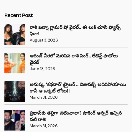
Recent Post
రాశి ఖన్నా గ్లామర్ షో వైరల్.. ఈ లుక్ చూసి ఫ్యాన్స్
ఫిదా!
August 3, 2026
ఆరెంజ్ చీరలో మెరిసిన రాశి సింగ్.. లేటెస్ట్ ఫొటోలు
వైరల్
June 18, 2026
అనుష్క ‘కథనార్’ ట్రైలర్ .. విజువల్స్ అదిరిపోయాయి
కానీ ఆ ఒక్కటే లోటు!!
March 31, 2026
ప్రభాస్‌కు తల్లిగా నటించాలా? షాకింగ్ ఆన్సర్ ఇచ్చిన
నటి రాశి!
March 31, 2026