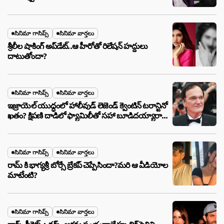
సినిమా గాసిప్స్
సినిమా వార్తలు
శ్రీలీల షాకింగ్ అప్‌డేట్..ఆ హీరోతో రిలేషన్ హద్దులు
దాటుతోందా?
సినిమా గాసిప్స్
సినిమా వార్తలు
ఇజ్రాయెల్ యుద్ధంలో హాలీవుడ్ లెజెండ్ క్వెంటిన్ టరాన్టినో
ఖతం? క్షిపణి దాడిలో ఫ్యామిలీతో సహా బూడిదయ్యారా?
అసలు నిజం ఇదీ!
సినిమా గాసిప్స్
సినిమా వార్తలు
రామ్ కి భాగ్యశ్రీ బోర్సే బ్రేకప్ చెప్పేసిందా?మరి ఆ వీడియోల
మాటేంటి?
సినిమా గాసిప్స్
సినిమా వార్తలు