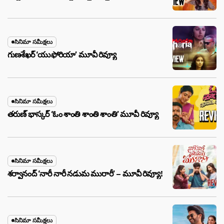
సినిమా సమీక్షలు
గుణశేఖర్ ‘యుఫోరియా’ మూవీ రివ్యూ
సినిమా సమీక్షలు
తరుణ్ భాస్కర్ ‘ఓం శాంతి శాంతి శాంతి’ మూవీ రివ్యూ
సినిమా సమీక్షలు
శర్వానంద్ ‘నారీ నారీ నడుమ మురారీ’ – మూవీ రివ్యూ!
సినిమా సమీక్షలు