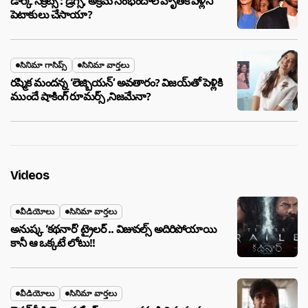
డార్క్ సీక్రెట్స్ : డ్రగ్స్, అక్రమ సంభందాలే హృతిక్ పెళ్లిని
పెటాకులు చేసాయా?
సినిమా గాసిప్స్
సినిమా వార్తలు
రష్మిక మందన్న ‘లెజ్బియన్’ అవతారం? విజయ్‌తో పెళ్లికి
ముందే షాకింగ్ రూమర్స్ ,నిజమేనా?
Videos
వీడియోలు
సినిమా వార్తలు
అనుష్క ‘కథనార్’ ట్రైలర్ .. విజువల్స్ అదిరిపోయాయి
కానీ ఆ ఒక్కటే లోటు!!
వీడియోలు
సినిమా వార్తలు