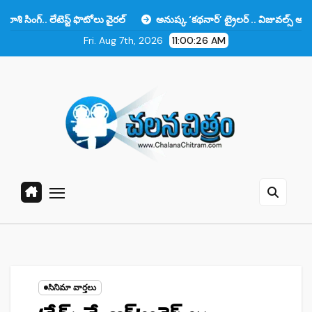
Skip
స్ట్ ఫొటోలు వైరల్
అనుష్క ‘కథనార్’ ట్రైలర్ .. విజువల్స్ అదిరిపోయాయి కానీ 
to
Fri. Aug 7th, 2026
11:00:27 AM
content
సినిమా వార్తలు