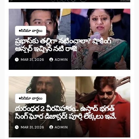
సినిమా వార్తలు
ప్రభాస్‌కు తల్లిగా నటించాలా? షాకింగ్
ఆన్సర్ ఇచ్చిన నటి రాశి!
MAR 31, 2026
ADMIN
సినిమా వార్తలు
దురంధర 2 వీరవిహారం.. ఉస్తాద్ భగత్
సింగ్ ఘోర డిజాస్టర్! పూర్తి లెక్కలు ఇవే.
MAR 31, 2026
ADMIN