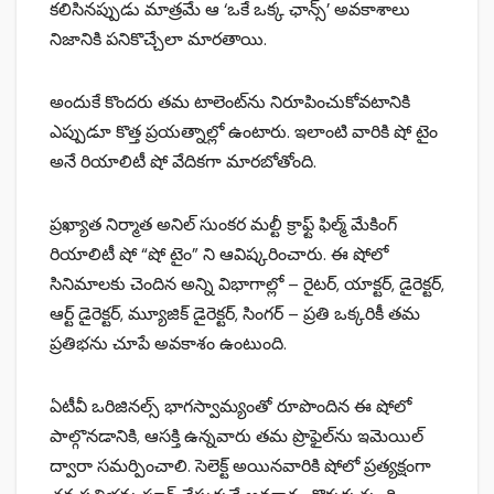
కలిసినప్పుడు మాత్రమే ఆ ‘ఒకే ఒక్క ఛాన్స్’ అవకాశాలు
నిజానికి పనికొచ్చేలా మారతాయి.
అందుకే కొందరు తమ టాలెంట్‌ను నిరూపించుకోవటానికి
ఎప్పుడూ కొత్త ప్రయత్నాల్లో ఉంటారు. ఇలాంటి వారికి షో టైం
అనే రియాలిటీ షో వేదికగా మారబోతోంది.
ప్రఖ్యాత నిర్మాత అనిల్ సుంకర మల్టీ క్రాఫ్ట్ ఫిల్మ్ మేకింగ్
రియాలిటీ షో “షో టైం” ని ఆవిష్కరించారు. ఈ షోలో
సినిమాలకు చెందిన అన్ని విభాగాల్లో – రైటర్, యాక్టర్, డైరెక్టర్,
ఆర్ట్ డైరెక్టర్, మ్యూజిక్ డైరెక్టర్, సింగర్ – ప్రతి ఒక్కరికీ తమ
ప్రతిభను చూపే అవకాశం ఉంటుంది.
ఏటీవీ ఒరిజినల్స్ భాగస్వామ్యంతో రూపొందిన ఈ షోలో
పాల్గొనడానికి, ఆసక్తి ఉన్నవారు తమ ప్రొఫైల్‌ను ఇమెయిల్
ద్వారా సమర్పించాలి. సెలెక్ట్ అయినవారికి షోలో ప్రత్యక్షంగా