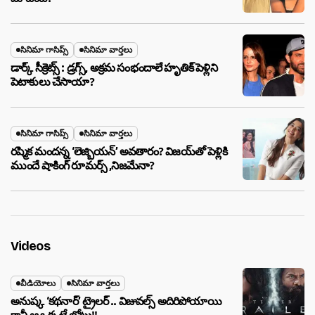
సినిమా గాసిప్స్
సినిమా వార్తలు
డార్క్ సీక్రెట్స్ : డ్రగ్స్, అక్రమ సంభందాలే హృతిక్ పెళ్లిని
పెటాకులు చేసాయా?
సినిమా గాసిప్స్
సినిమా వార్తలు
రష్మిక మందన్న ‘లెజ్బియన్’ అవతారం? విజయ్‌తో పెళ్లికి
ముందే షాకింగ్ రూమర్స్ ,నిజమేనా?
Videos
వీడియోలు
సినిమా వార్తలు
అనుష్క ‘కథనార్’ ట్రైలర్ .. విజువల్స్ అదిరిపోయాయి