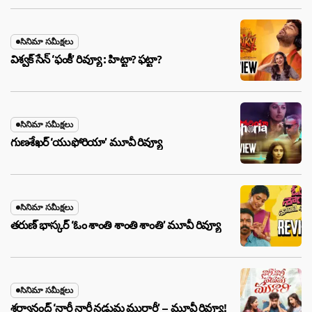
సినిమా సమీక్షలు
విశ్వక్ సేన్ ‘ఫంకీ’ రివ్యూ : హిట్టా? ఫట్టా?
సినిమా సమీక్షలు
గుణశేఖర్ ‘యుఫోరియా’ మూవీ రివ్యూ
సినిమా సమీక్షలు
తరుణ్ భాస్కర్ ‘ఓం శాంతి శాంతి శాంతి’ మూవీ రివ్యూ
సినిమా సమీక్షలు
శర్వానంద్ ‘నారీ నారీ నడుమ మురారీ’ – మూవీ రివ్యూ!