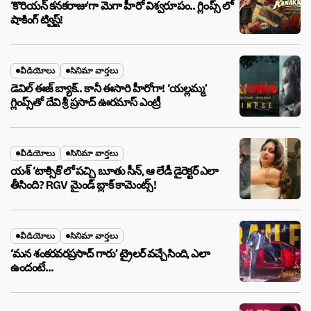
‘కొరియన్ కనకరాజు’గా మెగా హీరో విశ్వరూపం.. గ్లింప్స్ లో
షాకింగ్ ట్విస్ట్!
వీడియోలు
సినిమా వార్తలు
డెవిల్ ఈజ్ బ్యాక్.. కానీ ఈసారి హీరోగా! ‘యల్లమ్మ’
గ్లింప్స్‌తో దేవి శ్రీ ప్రసాద్ ఊరమాస్ ఎంట్రీ
వీడియోలు
సినిమా వార్తలు
యశ్ ‘టాక్సిక్’లో పచ్చి బూతు సీన్, ఆ లేడీ డైరెక్టర్ ఎలా
తీసింది? RGV మైండ్ బ్లాక్ కామెంట్స్!
వీడియోలు
సినిమా వార్తలు
‘మన శంకరవరప్రసాద్ గారు’ ట్రైలర్ వచ్చేసింది, ఎలా
ఉందంటే…