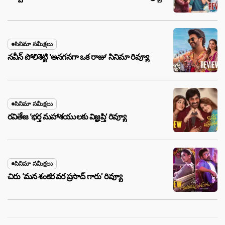
సినిమా సమీక్షలు
నవీన్ పోలిశెట్టి ‘అనగనగా ఒక రాజు’ సినిమా రివ్యూ
సినిమా సమీక్షలు
రవితేజ ‘భర్త మహాశయులకు విజ్ఞప్తి’ రివ్యూ
సినిమా సమీక్షలు
చిరు ‘మ‌న శంక‌ర వ‌ర ప్ర‌సాద్ గారు’ రివ్యూ