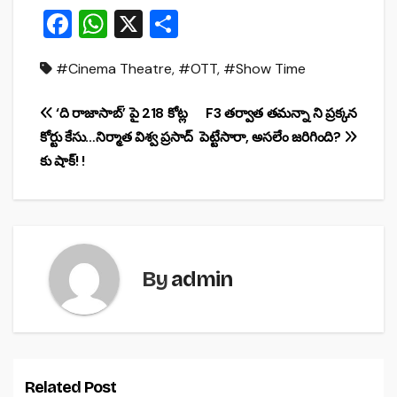
F
W
X
S
a
h
h
#Cinema Theatre
,
#OTT
,
#Show Time
c
at
ar
e
s
e
Post
‘ది రాజాసాబ్’ పై 218 కోట్ల
F3 తర్వాత తమన్నా ని ప్రక్కన
b
A
కోర్టు కేసు…నిర్మాత విశ్వ ప్రసాద్
పెట్టేసారా, అసలేం జరిగింది?
navigation
o
p
కు షాక్! !
o
p
k
By
admin
Related Post