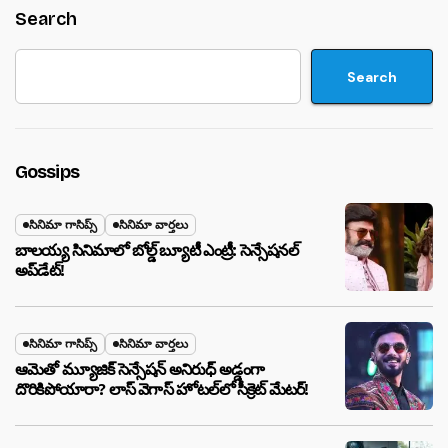
Search
Search
Gossips
సినిమా గాసిప్స్
సినిమా వార్తలు
బాలయ్య సినిమాలో బోల్డ్ బ్యూటీ ఎంట్రీ: సెన్సేషనల్
అప్‌డేట్!
సినిమా గాసిప్స్
సినిమా వార్తలు
ఆమెతో మ్యూజిక్ సెన్సేషన్ అనిరుధ్ అడ్డంగా
దొరికిపోయారా? లాస్ వెగాస్ హోటల్‌లో సీక్రెట్ మేటర్!