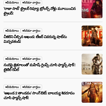
వీడియోలు
సినిమా వార్తలు
‘రాజా సాబ్’ ట్రైలర్ రివ్యూ: ట్రోలర్స్ నోళ్లు మూయించిన
ట్రైలర్!
వీడియోలు
సినిమా వార్తలు
చీకటిని చీల్చిన అఖండ: టీజర్ చివరున్న షాట్‌ను
మిస్సవకండి!
వీడియోలు
సినిమా వార్తలు
నందిపై త్రిశూలంతో మహేష్-గ్లింప్స్ చూసి ఫ్యాన్స్ షాక్ !
టైటిల్ రివీల్
వీడియోలు
సినిమా వార్తలు
‘అఖండ 2 తాండవం’ సాంగ్ ఔట్: బాలయ్య శివరూపం
చూసి ఫ్యాన్స్ షాక్!