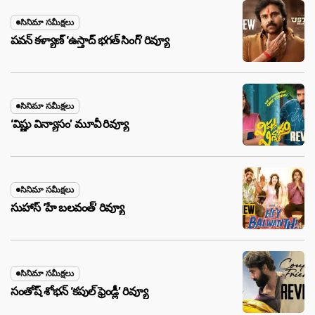
సినిమా సమీక్షలు
పవన్ కళ్యాణ్ ‘ఉస్తాద్ భ‌గ‌త్ సింగ్’ రివ్యూ
సినిమా సమీక్షలు
‘విష్ణు విన్యాసం’ మూవీ రివ్యూ
సినిమా సమీక్షలు
సుహాస్ ‘హే బలవంత్’ రివ్యూ
సినిమా సమీక్షలు
సంతోష్ శోభన్ ‘కపుల్ ఫ్రెండ్లీ’ రివ్యూ