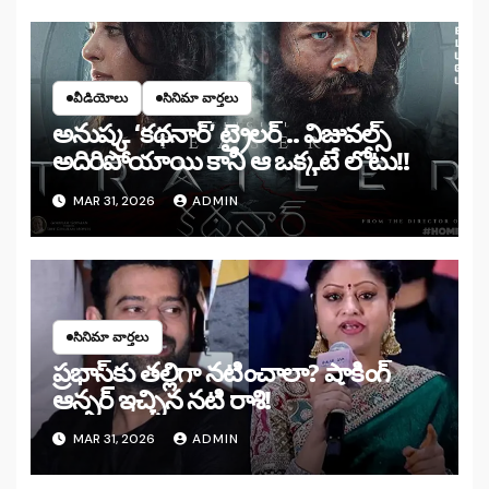
వీడియోలు
సినిమా వార్తలు
అనుష్క ‘కథనార్’ ట్రైలర్ .. విజువల్స్
అదిరిపోయాయి కానీ ఆ ఒక్కటే లోటు!!
MAR 31, 2026
ADMIN
సినిమా వార్తలు
ప్రభాస్‌కు తల్లిగా నటించాలా? షాకింగ్
ఆన్సర్ ఇచ్చిన నటి రాశి!
MAR 31, 2026
ADMIN