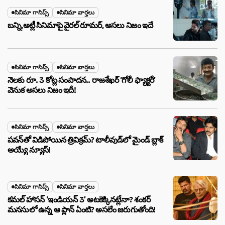
సినిమా గాసిప్స్
సినిమా వార్తలు
బన్ని,అట్లీ సినిమాపై వైరల్ రూమర్, అసలు నిజం ఇదే
సినిమా గాసిప్స్
సినిమా వార్తలు
నెలకు రూ. 3 కోట్ల సంపాదన.. రాజశేఖర్ ‘గోలీ ఫ్యాక్టరీ’
వెనుక అసలు నిజం ఇదీ!
సినిమా గాసిప్స్
సినిమా వార్తలు
పవన్‌తో విడిపోయిన త్రివిక్రమ్? టాలీవుడ్‌లో మైండ్ బ్లాక్
అయ్యే న్యూస్!
సినిమా గాసిప్స్
సినిమా వార్తలు
కమల్ హాసన్ ‘ఇండియన్ 3’ అటకెక్కినట్లేనా? శంకర్
మనసులో ఉన్న ఆ ప్లాన్ ఏంటి? అసలేం జరుగుతోంది!