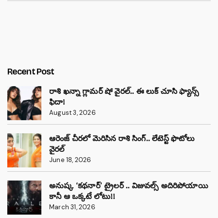
Recent Post
రాశి ఖన్నా గ్లామర్ షో వైరల్.. ఈ లుక్ చూసి ఫ్యాన్స్
ఫిదా!
August 3, 2026
ఆరెంజ్ చీరలో మెరిసిన రాశి సింగ్.. లేటెస్ట్ ఫొటోలు
వైరల్
June 18, 2026
అనుష్క ‘కథనార్’ ట్రైలర్ .. విజువల్స్ అదిరిపోయాయి
కానీ ఆ ఒక్కటే లోటు!!
March 31, 2026