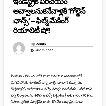
ఇండస్ట్రీకి పరిచయం
అవ్వాలనుకనేవాళ్లకి ‘గోల్డెన్
ఛాన్స్’ – ఫిల్మ్ మేకింగ్
రియాలిటీ షో!
By
admin
AUG 13, 2025
సినిమాల ప్రపంచంలోకి రావాలనుకుని అవకాశాల్లోకే
మిగిలిపోయే టాలెంట్ ఉన్నవాళ్లు చాలానే ఉన్నారు.
కొత్తవాళ్లకు అవకాశాలు వచ్చే మార్గం కనపడదు.ఎవరో కానీ
పెద్ద నిర్మాతలను కలిసి ఆఫర్స్ పట్టుకునే అవకాసం దొరకదు.
కేవలం ప్రతిభ మాత్రమే కాదు, కొంచెం అదృష్టం కూడా