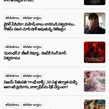
కానీ ఆ ఒక్కటే లోటు!!
వీడియోలు
సినిమా వార్తలు
వైరల్ వీడియో: మహేష్ బాబు వారసుడి విశ్వరూపం..
గౌతమ్ నటన చూసి షాక్ అవుతున్న నెటిజన్లు!
వీడియోలు
సినిమా వార్తలు
‘ధురంధర్ 2’ టీజర్ రివ్యూ.. రణవీర్ సింగ్ మాస్
విశ్వరూపం!
వీడియోలు
సినిమా వార్తలు
విజయ్ సేతుపతి ‘గాంధీ టాక్స్’ ,30 ఏళ్ల తర్వాత మళ్ళీ
అలాంటి ప్రయోగం, బాక్సాఫీస్‌ను షేక్ చేస్తుందా?
వీడియోలు
సినిమా వార్తలు