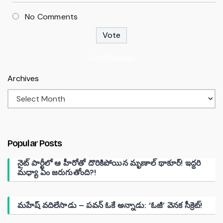
No Comments
View Results
Archives
Popular Posts
నైట్ పార్టీలో ఆ హీరోతో దొరికిపోయిన మృణాల్ థాకూర్! ఇద్దరి
మధ్యా ఏం జరుగుతోంది?!
మహేష్ వదిలేసాడు – పవన్ ఓకే అన్నాడు: ‘ఓజీ’ వెనక సీక్రెట్!