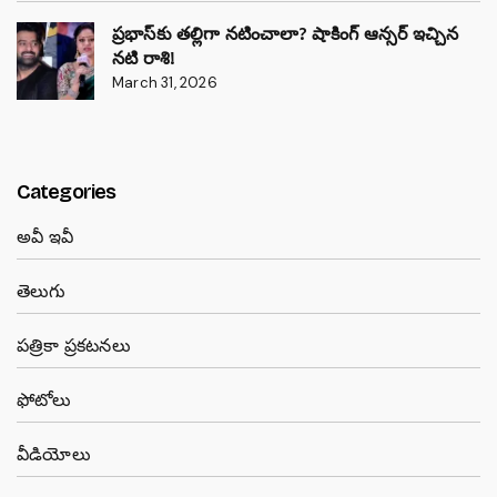
ప్రభాస్‌కు తల్లిగా నటించాలా? షాకింగ్ ఆన్సర్ ఇచ్చిన
నటి రాశి!
March 31, 2026
Categories
అవీ ఇవీ
తెలుగు
పత్రికా ప్రకటనలు
ఫోటోలు
వీడియోలు