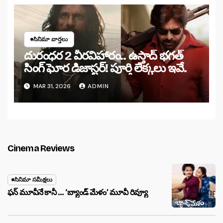
సినిమా వార్తలు
దురంధర 2 వీరవిహారం.. ఉస్తాద్ భగత్
సింగ్ ఘోర డిజాస్టర్! పూర్తి లెక్కలు ఇవే.
MAR 31, 2026
ADMIN
Cinema Reviews
సినిమా సమీక్షలు
ఫన్ మూవీనే కానీ … ‘బ్యాండ్‌ మేళం’ మూవీ రివ్యూ