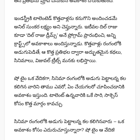
తన ప్రతిభను ప్రూవ్ చేసుకునే అవకాశం దొరుకుతుంది.
ఇండస్ట్రీకి టాలెంటెడ్ కొత్తవాళ్లను కనుగొని అందించడమే
అనిల్ సుంకర లక్ష్యం అని చెప్తున్నారు. ఇటీవల దిల్ రాజు
కూడా ‘దిల్ రాజు డ్రీమ్స్’ అనే ప్రోగ్రామ్ ప్రారంభించి, అన్ని
క్రాఫ్ట్స్‌లో అవకాశాలు అందిస్తున్నాడు. కొత్తవాళ్లు రంగంలోకి
అడుగుపెడితే, ఆ కొత్త ప్రతిభల ద్వారా అద్భుతమైన కథలు,
సినిమాలు, విజువల్ ట్రీట్స్ మనకు లభిస్తాయి.
షో టైం ఒక వేదికగా, సినిమా రంగంలోకి అడుగు పెట్టాలన్న కల
కలిగిన వారిని తాము ఎవరో, ఏం చేయగలరో చూపించడానికి
అవకాశం ఇస్తుంది. టాలెంట్ ఉన్నవారికి ఒకే సారి, సాక్సెస్
కోసం కొత్త మార్గం కావచ్చు.
సినిమా రంగంలోకి అడుగు పెట్టాలన్న కల కలిగినవారు – ఒక
అవకాశం కోసం ఎదురుచూస్తున్నారా? షో టైం ఆ వేదిక!