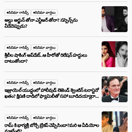
సినిమా గాసిప్స్
సినిమా వార్తలు
అల్లు అర్జున్ తోనా ఎన్టీఆర్ తోనా? సస్పెన్స్‌ను
వీడేదెప్పుడు?
సినిమా గాసిప్స్
సినిమా వార్తలు
శ్రీలీల షాకింగ్ అప్‌డేట్..ఆ హీరోతో రిలేషన్ హద్దులు
దాటుతోందా?
సినిమా గాసిప్స్
సినిమా వార్తలు
ఇజ్రాయెల్ యుద్ధంలో హాలీవుడ్ లెజెండ్ క్వెంటిన్ టరాన్టినో
ఖతం? క్షిపణి దాడిలో ఫ్యామిలీతో సహా బూడిదయ్యారా?
అసలు నిజం ఇదీ!
సినిమా గాసిప్స్
సినిమా వార్తలు
రామ్ కి భాగ్యశ్రీ బోర్సే బ్రేకప్ చెప్పేసిందా?మరి ఆ వీడియోల
మాటేంటి?