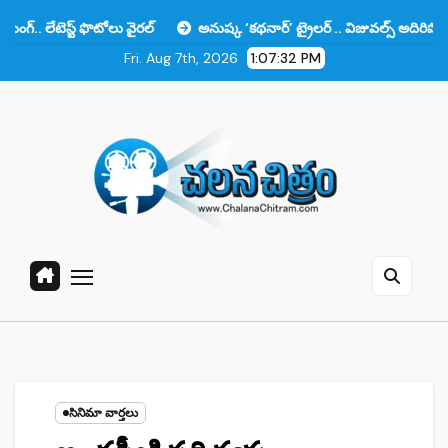
Skip
ట్ ఫొటోలు వైరల్
అనుష్క ‘కథనార్’ ట్రైలర్ .. విజువల్స్ అదిరిపోయాయి కానీ ఆ
to
Fri. Aug 7th, 2026
1:07:33 PM
content
సినిమా వార్తలు