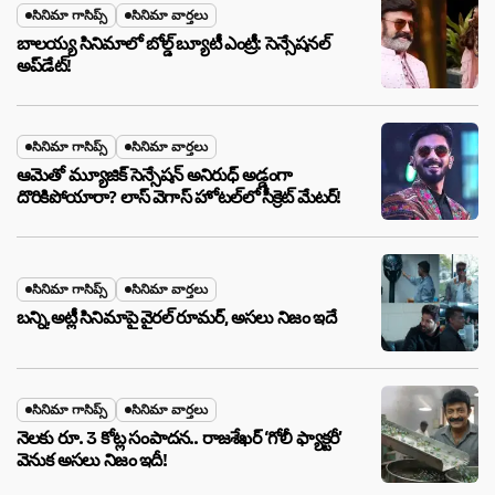
సినిమా గాసిప్స్
సినిమా వార్తలు
బాలయ్య సినిమాలో బోల్డ్ బ్యూటీ ఎంట్రీ: సెన్సేషనల్
అప్‌డేట్!
సినిమా గాసిప్స్
సినిమా వార్తలు
ఆమెతో మ్యూజిక్ సెన్సేషన్ అనిరుధ్ అడ్డంగా
దొరికిపోయారా? లాస్ వెగాస్ హోటల్‌లో సీక్రెట్ మేటర్!
సినిమా గాసిప్స్
సినిమా వార్తలు
బన్ని,అట్లీ సినిమాపై వైరల్ రూమర్, అసలు నిజం ఇదే
సినిమా గాసిప్స్
సినిమా వార్తలు
నెలకు రూ. 3 కోట్ల సంపాదన.. రాజశేఖర్ ‘గోలీ ఫ్యాక్టరీ’
వెనుక అసలు నిజం ఇదీ!