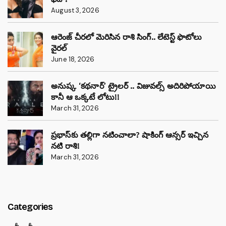
August 3, 2026
ఆరెంజ్ చీరలో మెరిసిన రాశి సింగ్.. లేటెస్ట్ ఫొటోలు
వైరల్
June 18, 2026
అనుష్క ‘కథనార్’ ట్రైలర్ .. విజువల్స్ అదిరిపోయాయి
కానీ ఆ ఒక్కటే లోటు!!
March 31, 2026
ప్రభాస్‌కు తల్లిగా నటించాలా? షాకింగ్ ఆన్సర్ ఇచ్చిన
నటి రాశి!
March 31, 2026
Categories