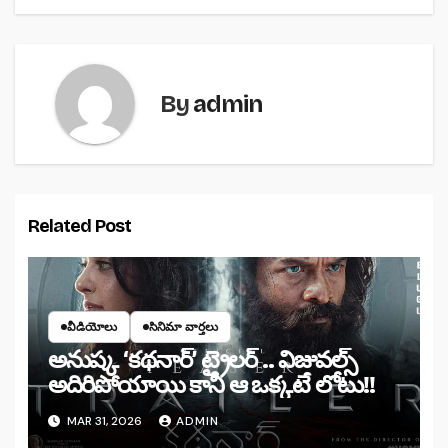
By
admin
Related Post
వీడియోలు
సినిమా వార్తలు
అనుష్క ‘కథనార్’ ట్రైలర్ .. విజువల్స్
అదిరిపోయాయి కానీ ఆ ఒక్కటే లోటు!!
MAR 31, 2026
ADMIN