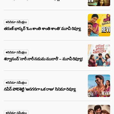
సినిమా సమీక్షలు
తరుణ్ భాస్కర్ ‘ఓం శాంతి శాంతి శాంతి’ మూవీ రివ్యూ
సినిమా సమీక్షలు
శర్వానంద్ ‘నారీ నారీ నడుమ మురారీ’ – మూవీ రివ్యూ!
సినిమా సమీక్షలు
నవీన్ పోలిశెట్టి ‘అనగనగా ఒక రాజు’ సినిమా రివ్యూ
సినిమా సమీక్షలు