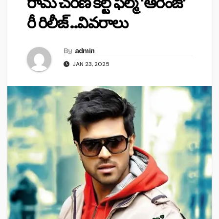
రామ్ చరణ్ కల్ట్ ఫిల్మ్ ‘ఆరెంజ్’
రీ రిలీజ్ ..వివరాలు
By
admin
JAN 23, 2025