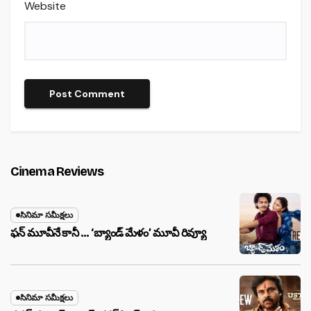
Website
Cinema Reviews
సినిమా సమీక్షలు
ఫన్ మూవీనే కానీ … ‘బ్యాండ్‌ మేళం’ మూవీ రివ్యూ
సినిమా సమీక్షలు