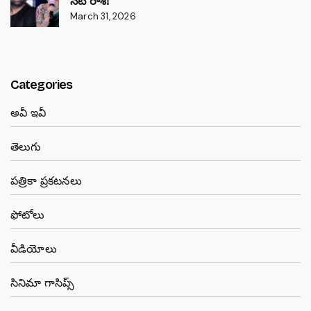
నటి రాశి!
March 31, 2026
Categories
అవీ ఇవీ
తెలుగు
పత్రికా ప్రకటనలు
ఫోటోలు
వీడియోలు
సినిమా గాసిప్స్