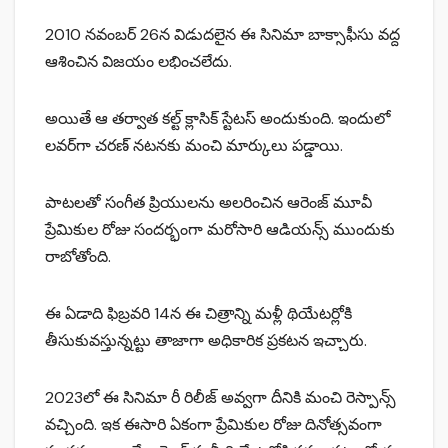
2010 నవంబర్‌ 26న విడుదలైన ఈ సినిమా బాక్సాఫీసు వద్ద
ఆశించిన విజయం లభించలేదు.
అయితే ఆ తర్వాత కల్ట్ క్లాసిక్ స్టేటస్ అందుకుంది. ఇందులో
లవర్‌గా చరణ్‌ నటనకు మంచి మార్కులు పడ్డాయి.
పాటలతో సంగీత ప్రియులను అలరించిన ఆరెంజ్‌ మూవీ
ప్రేమికుల రోజు సందర్భంగా మరోసారి ఆడియన్స్‌ ముందుకు
రాబోతోంది.
ఈ ఏడాది ఫిబ్రవరి 14న ఈ చిత్రాన్ని మళ్లీ థియేటర్లోకి
తీసుకువస్తున్నట్టు తాజాగా అధికారిక ప్రకటన ఇచ్చారు.
2023లో ఈ సినిమా రీ రిలీజ్‌ అవ్వగా దీనికి మంచి రెస్పాన్స్‌
వచ్చింది. ఇక ఈసారి ఏకంగా ప్రేమికుల రోజు దినోత్సవంగా