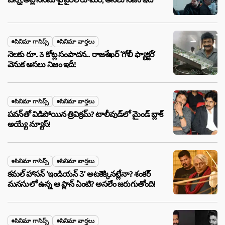
సినిమా గాసిప్స్
సినిమా వార్తలు
నెలకు రూ. 3 కోట్ల సంపాదన.. రాజశేఖర్ ‘గోలీ ఫ్యాక్టరీ’
వెనుక అసలు నిజం ఇదీ!
సినిమా గాసిప్స్
సినిమా వార్తలు
పవన్‌తో విడిపోయిన త్రివిక్రమ్? టాలీవుడ్‌లో మైండ్ బ్లాక్
అయ్యే న్యూస్!
సినిమా గాసిప్స్
సినిమా వార్తలు
కమల్ హాసన్ ‘ఇండియన్ 3’ అటకెక్కినట్లేనా? శంకర్
మనసులో ఉన్న ఆ ప్లాన్ ఏంటి? అసలేం జరుగుతోంది!
సినిమా గాసిప్స్
సినిమా వార్తలు