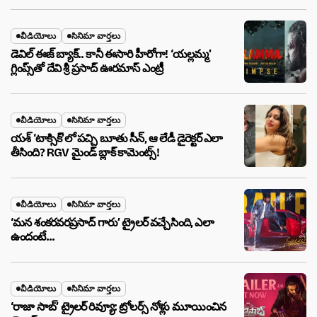
వీడియోలు
సినిమా వార్తలు
డెవిల్ ఈజ్ బ్యాక్.. కానీ ఈసారి హీరోగా! ‘యల్లమ్మ’
గ్లింప్స్‌తో దేవి శ్రీ ప్రసాద్ ఊరమాస్ ఎంట్రీ
వీడియోలు
సినిమా వార్తలు
యశ్ ‘టాక్సిక్’లో పచ్చి బూతు సీన్, ఆ లేడీ డైరెక్టర్ ఎలా
తీసింది? RGV మైండ్ బ్లాక్ కామెంట్స్!
వీడియోలు
సినిమా వార్తలు
‘మన శంకరవరప్రసాద్ గారు’ ట్రైలర్ వచ్చేసింది, ఎలా
ఉందంటే…
వీడియోలు
సినిమా వార్తలు
‘రాజా సాబ్’ ట్రైలర్ రివ్యూ: ట్రోలర్స్ నోళ్లు మూయించిన