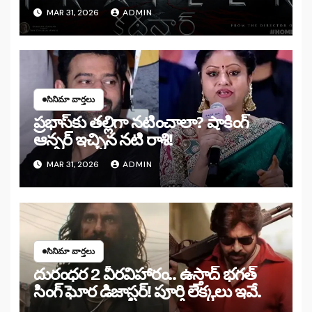
MAR 31, 2026
ADMIN
సినిమా వార్తలు
ప్రభాస్‌కు తల్లిగా నటించాలా? షాకింగ్
ఆన్సర్ ఇచ్చిన నటి రాశి!
MAR 31, 2026
ADMIN
సినిమా వార్తలు
దురంధర 2 వీరవిహారం.. ఉస్తాద్ భగత్
సింగ్ ఘోర డిజాస్టర్! పూర్తి లెక్కలు ఇవే.