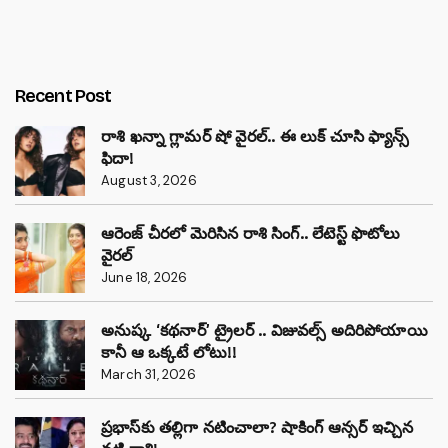
Recent Post
రాశి ఖన్నా గ్లామర్ షో వైరల్.. ఈ లుక్ చూసి ఫ్యాన్స్
ఫిదా!
August 3, 2026
ఆరెంజ్ చీరలో మెరిసిన రాశి సింగ్.. లేటెస్ట్ ఫొటోలు
వైరల్
June 18, 2026
అనుష్క ‘కథనార్’ ట్రైలర్ .. విజువల్స్ అదిరిపోయాయి
కానీ ఆ ఒక్కటే లోటు!!
March 31, 2026
ప్రభాస్‌కు తల్లిగా నటించాలా? షాకింగ్ ఆన్సర్ ఇచ్చిన