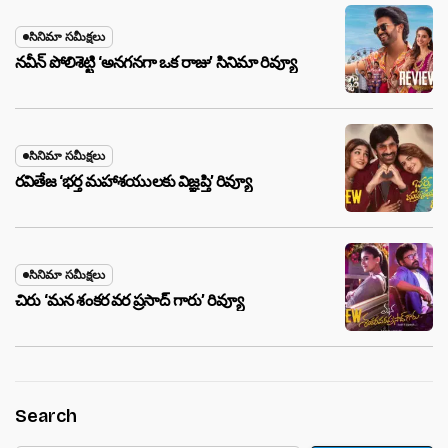
సినిమా సమీక్షలు
నవీన్ పోలిశెట్టి ‘అనగనగా ఒక రాజు’ సినిమా రివ్యూ
సినిమా సమీక్షలు
రవితేజ ‘భర్త మహాశయులకు విజ్ఞప్తి’ రివ్యూ
సినిమా సమీక్షలు
చిరు ‘మ‌న శంక‌ర వ‌ర ప్ర‌సాద్ గారు’ రివ్యూ
Search