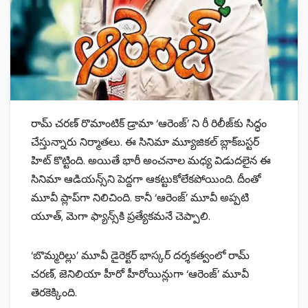
రామ్ చరణ్ రొమాంటిక్‌ డ్రామా ‘ఆరెంజ్‌’ ని రీ రిలీజ్‌కు సిద్ధం
చేస్తున్నారు నిర్మాతలు. ఈ సినిమా మ్యూజికల్‌ బ్లాక్‌బస్టర్‌
హిట్‌ కొట్టింది. అయితే భారీ అంచనాల మధ్య విడుదలైన ఈ
సినిమా ఆడియన్స్‌ని పెద్దగా ఆకట్టుకోలేకపోయింది. దీంతో
మూవీ ప్లాప్‌గా నిలిచింది. కానీ ‘ఆరెంజ్‌’ మూవీ అప్పటి
యూత్‌, మెగా ఫ్యాన్స్‌కి ప్రత్యేకమనే చెప్పాలి.
‘బొమ్మరిల్లు’ మూవీ డైరెక్టర్‌ భాస్కర్‌ దర్శకత్వంలో రామ్‌
చరణ్‌, జెనిలియా హీరో హీరోయిన్లుగా ‘ఆరెంజ్‌’ మూవీ
తెరకెక్కింది.