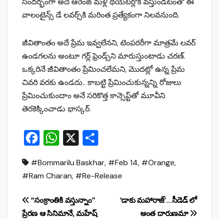
సందర్భంగా అదే ఆరెంజ్‌ మళ్లీ థియేటర్లోకి వస్తుండటంతో ఈ
వాలంటైన్స్‌ డే లవర్స్‌కి మరింత ప్రత్యేకంగా నిలవనుంది.
జీవితాంతం అదే ప్రేమ ఇవ్వలేనని, టెంపరరీగా మాత్రమే లవర్‌
ఉండగలను అంటూ గర్ల్‌ ఫ్రెండ్స్‌ని మారుస్తుంటాడు చరణ్‌.
ఒక్కరినే జీవితాంతం ప్రేమించలేమని, మొదట్లో ఉన్న ప్రేమ
చివరి వరకు ఉండదు.. కాబట్టి ప్రేమించుకున్నన్ని రోజులు
ప్రేమించుకుందాం అనే సరికొత్త కాన్సెప్ట్‌తో మూవీని
తెరకెక్కించాడు భాస్కర్‌.
F
W
X
S
a
h
h
#Bommarilu Baskhar
,
#Feb 14
,
#Orange
,
c
at
ar
#Ram Charan
,
#Re-Release
e
s
e
b
A
Post
“సంక్రాంతికి వస్తున్నాం”
‘డాకు మహారాజ్’…సీడెడ్ లో
o
p
ప్రేరణ ఆ సినిమానే, మహేష్
అంత దారుణమా