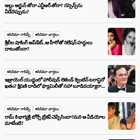
అల్లు అర్జున్ తోనా ఎన్టీఆర్ తోనా? సస్పెన్స్‌ను
వీడేదెప్పుడు?
సినిమా గాసిప్స్
సినిమా వార్తలు
శ్రీలీల షాకింగ్ అప్‌డేట్..ఆ హీరోతో రిలేషన్ హద్దులు
దాటుతోందా?
సినిమా గాసిప్స్
సినిమా వార్తలు
ఇజ్రాయెల్ యుద్ధంలో హాలీవుడ్ లెజెండ్ క్వెంటిన్ టరాన్టినో
ఖతం? క్షిపణి దాడిలో ఫ్యామిలీతో సహా బూడిదయ్యారా?
అసలు నిజం ఇదీ!
సినిమా గాసిప్స్
సినిమా వార్తలు
రామ్ కి భాగ్యశ్రీ బోర్సే బ్రేకప్ చెప్పేసిందా?మరి ఆ వీడియోల
మాటేంటి?