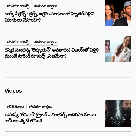
సినిమా గాసిప్స్
సినిమా వార్తలు
డార్క్ సీక్రెట్స్ : డ్రగ్స్, అక్రమ సంభందాలే హృతిక్ పెళ్లిని
పెటాకులు చేసాయా?
సినిమా గాసిప్స్
సినిమా వార్తలు
రష్మిక మందన్న ‘లెజ్బియన్’ అవతారం? విజయ్‌తో పెళ్లికి
ముందే షాకింగ్ రూమర్స్ ,నిజమేనా?
Videos
వీడియోలు
సినిమా వార్తలు
అనుష్క ‘కథనార్’ ట్రైలర్ .. విజువల్స్ అదిరిపోయాయి
కానీ ఆ ఒక్కటే లోటు!!