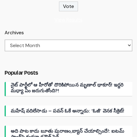
View Results
Archives
Popular Posts
నైట్ పార్టీలో ఆ హీరోతో దొరికిపోయిన మృణాల్ థాకూర్! ఇద్దరి
మధ్యా ఏం జరుగుతోంది?!
మహేష్ వదిలేసాడు – పవన్ ఓకే అన్నాడు: ‘ఓజీ’ వెనక సీక్రెట్!
అది పాట కాదు బూతు పురాణం,బ్యాన్ చేయాల్సిందే!: ఐటమ్
సాంగ్‌పై కంగనా రనౌత్ ఫైర్