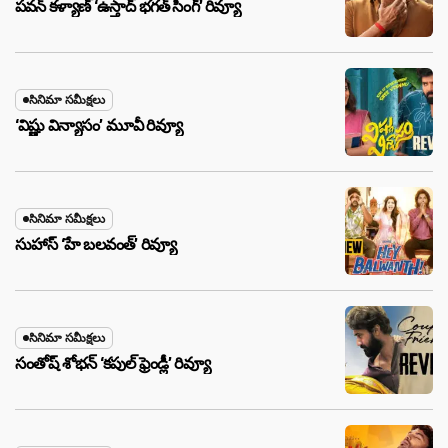
పవన్ కళ్యాణ్ ‘ఉస్తాద్ భ‌గ‌త్ సింగ్’ రివ్యూ
సినిమా సమీక్షలు
‘విష్ణు విన్యాసం’ మూవీ రివ్యూ
సినిమా సమీక్షలు
సుహాస్ ‘హే బలవంత్’ రివ్యూ
సినిమా సమీక్షలు
సంతోష్ శోభన్ ‘కపుల్ ఫ్రెండ్లీ’ రివ్యూ