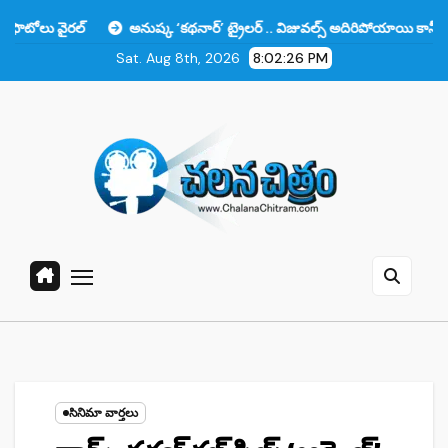
Skip
అనుష్క ‘కథనార్’ ట్రైలర్ .. విజువల్స్ అదిరిపోయాయి కానీ ఆ ఒక్కటే లోటు!!
to
Sat. Aug 8th, 2026
8:02:28 PM
content
సినిమా వార్తలు