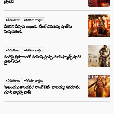
ట్రైలర్!
వీడియోలు
సినిమా వార్తలు
చీకటిని చీల్చిన అఖండ: టీజర్ చివరున్న షాట్‌ను
మిస్సవకండి!
వీడియోలు
సినిమా వార్తలు
నందిపై త్రిశూలంతో మహేష్-గ్లింప్స్ చూసి ఫ్యాన్స్ షాక్ !
టైటిల్ రివీల్
వీడియోలు
సినిమా వార్తలు
‘అఖండ 2 తాండవం’ సాంగ్ ఔట్: బాలయ్య శివరూపం
చూసి ఫ్యాన్స్ షాక్!