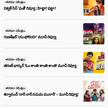
సినిమా సమీక్షలు
విశ్వక్ సేన్ ‘ఫంకీ’ రివ్యూ : హిట్టా? ఫట్టా?
సినిమా సమీక్షలు
గుణశేఖర్ ‘యుఫోరియా’ మూవీ రివ్యూ
సినిమా సమీక్షలు
తరుణ్ భాస్కర్ ‘ఓం శాంతి శాంతి శాంతి’ మూవీ రివ్యూ
సినిమా సమీక్షలు
శర్వానంద్ ‘నారీ నారీ నడుమ మురారీ’ – మూవీ రివ్యూ!