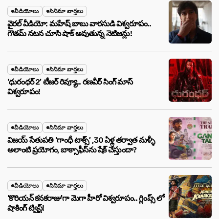
వీడియోలు
సినిమా వార్తలు
వైరల్ వీడియో: మహేష్ బాబు వారసుడి విశ్వరూపం..
గౌతమ్ నటన చూసి షాక్ అవుతున్న నెటిజన్లు!
వీడియోలు
సినిమా వార్తలు
‘ధురంధర్ 2’ టీజర్ రివ్యూ.. రణవీర్ సింగ్ మాస్
విశ్వరూపం!
వీడియోలు
సినిమా వార్తలు
విజయ్ సేతుపతి ‘గాంధీ టాక్స్’ ,30 ఏళ్ల తర్వాత మళ్ళీ
అలాంటి ప్రయోగం, బాక్సాఫీస్‌ను షేక్ చేస్తుందా?
వీడియోలు
సినిమా వార్తలు
‘కొరియన్ కనకరాజు’గా మెగా హీరో విశ్వరూపం.. గ్లింప్స్ లో
షాకింగ్ ట్విస్ట్!