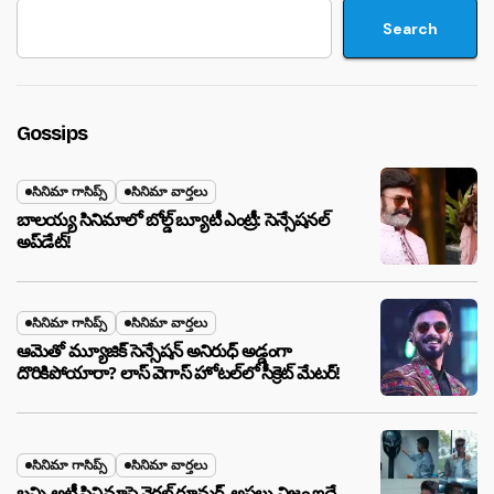
Search
Gossips
సినిమా గాసిప్స్
సినిమా వార్తలు
బాలయ్య సినిమాలో బోల్డ్ బ్యూటీ ఎంట్రీ: సెన్సేషనల్
అప్‌డేట్!
సినిమా గాసిప్స్
సినిమా వార్తలు
ఆమెతో మ్యూజిక్ సెన్సేషన్ అనిరుధ్ అడ్డంగా
దొరికిపోయారా? లాస్ వెగాస్ హోటల్‌లో సీక్రెట్ మేటర్!
సినిమా గాసిప్స్
సినిమా వార్తలు
బన్ని,అట్లీ సినిమాపై వైరల్ రూమర్, అసలు నిజం ఇదే