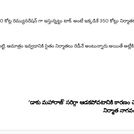
 100 కోట్ల రెమ్యునరేషన్ గా ఇస్తున్నట్టు టాక్. అంటే ఇక్కడికే 350 కోట్లు నిర్మాత
్టి, ఆమాత్రం ఇవ్వ‌డానికి సైతం నిర్మాత‌లు రెడీనే అంటున్నారు.అయితే అట్లీకి
‘డాకు మహారాజ్’ సరిగ్గా ఆడకపోవటానికి కారణం చె
నిర్మాత నాగవ