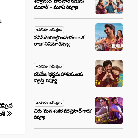
శర్వానంద్ ‘నారీ నారీ నడుమ
మురారీ’ – మూవీ రివ్యూ!
కు
సినిమా సమీక్షలు
నవీన్ పోలిశెట్టి ‘అనగనగా ఒక
రాజు’ సినిమా రివ్యూ
సినిమా సమీక్షలు
రవితేజ ‘భర్త మహాశయులకు
విజ్ఞప్తి’ రివ్యూ
సినిమా సమీక్షలు
ప్పిన
చిరు ‘మ‌న శంక‌ర వ‌ర ప్ర‌సాద్ గారు’
ంశీ
రివ్యూ