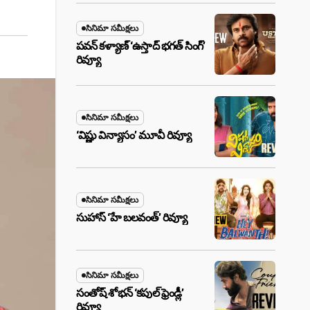
సినిమా సమీక్షలు
పవన్ కళ్యాణ్ ‘ఉస్తాద్ భ‌గ‌త్ సింగ్’
రివ్యూ
సినిమా సమీక్షలు
‘విష్ణు విన్యాసం’ మూవీ రివ్యూ
సినిమా సమీక్షలు
సుహాస్ ‘హే బలవంత్’ రివ్యూ
సినిమా సమీక్షలు
సంతోష్ శోభన్ ‘కపుల్ ఫ్రెండ్లీ’
రివ్యూ