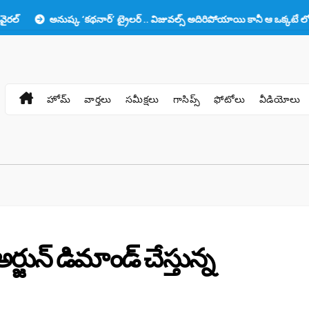
ుష్క ‘కథనార్’ ట్రైలర్ .. విజువల్స్ అదిరిపోయాయి కానీ ఆ ఒక్కటే లోటు!!
ప్ర
హోమ్
వార్తలు
సమీక్షలు
గాసిప్స్
ఫోటోలు
వీడియోలు
ర్జున్ డిమాండ్ చేస్తున్న