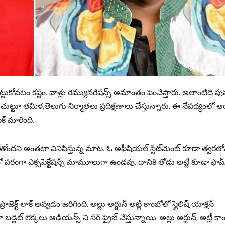
ట్టుకోవటం కష్టం. వాళ్లు రెమ్యునరేషన్స్ అమాంతం పెంచేస్తారు. అలాంటిది పు
న చుట్టూ తమిళ,తెలుగు నిర్మాతలు ప్రదిక్షణాలు చేస్తున్నారు. ఈ నేపధ్యంల
క్ మారింది.
బోతోంద‌ని అంతటా వినిపిస్తున్న మాట‌. ఓ అఫీషియ‌ల్ స్టేట్‌మెంట్ కూడా త్వ‌ర‌లో
కాంబో ప‌రంగా ఎక్సపెక్టేషన్స్ మామూలుగా ఉండవు. దానికి తోడు అట్లీ కూడా ఫామ
్ట్ లాక్ అవ్వడం జరిగింది. అల్లు అర్జున్ అట్లీ కాంబోలో స్టైలిష్ యాక్షన్
జెట్ లెక్కలు ఆడియన్స్ ని సర్ ప్రైజ్ చేస్తున్నాయి. అల్లు అర్జున్, అట్లీ కా