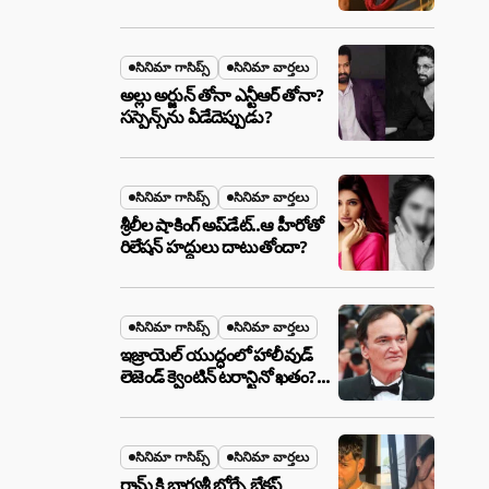
ఉన్న ఆ ప్లాన్ ఏంటి? అసలేం
జరుగుతోంది!
సినిమా గాసిప్స్
సినిమా వార్తలు
అల్లు అర్జున్ తోనా ఎన్టీఆర్ తోనా?
సస్పెన్స్‌ను వీడేదెప్పుడు?
సినిమా గాసిప్స్
సినిమా వార్తలు
శ్రీలీల షాకింగ్ అప్‌డేట్..ఆ హీరోతో
రిలేషన్ హద్దులు దాటుతోందా?
సినిమా గాసిప్స్
సినిమా వార్తలు
ఇజ్రాయెల్ యుద్ధంలో హాలీవుడ్
లెజెండ్ క్వెంటిన్ టరాన్టినో ఖతం?
క్షిపణి దాడిలో ఫ్యామిలీతో సహా
బూడిదయ్యారా? అసలు నిజం
ఇదీ!
సినిమా గాసిప్స్
సినిమా వార్తలు
రామ్ కి భాగ్యశ్రీ బోర్సే బ్రేకప్