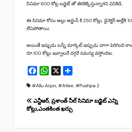
సినిమా 600 కోట్ల బడ్జెట్ తో తెరకెక్కిస్తున్నారని వినికిడి.
ఈ సినిమా కోసం అల్లు అర్జున్ కి 250 కోట్లు, డైరెక్టర్ అట్లీకి
లేచిపోతాయి.
అయితే ఇప్పుడు బ‌న్నీ మార్కెట్ ఇప్పుడు బాగా పెరిగింది కాబ‌ట
రూ.100 కోట్లు ఇవ్వాలనే దగ్గరే సమస్య వస్తోందిట.
F
W
X
S
a
h
h
#Allu Arjun
,
#Atlee
,
#Pushpa 2
c
at
ar
e
s
e
Post
ఎన్టీఆర్, ప్రశాంత్ నీల్ సినిమా బడ్జెట్ ఎన్ని
b
A
కోట్లు,ఎంతకింత ఖర్చు
navigation
o
p
o
p