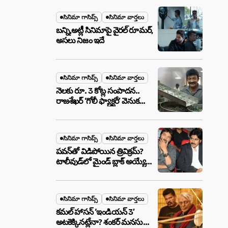
మేటర్!
సినిమా గాసిప్స్
సినిమా వార్తలు
బన్ని,అట్లీ సినిమాపై వైరల్ రూమర్,
అసలు నిజం ఇదే
సినిమా గాసిప్స్
సినిమా వార్తలు
నెలకు రూ. 3 కోట్ల సంపాదన..
రాజశేఖర్ ‘గోలీ ఫ్యాక్టరీ’ వెనుక
అసలు నిజం ఇదీ!
సినిమా గాసిప్స్
సినిమా వార్తలు
పవన్‌తో విడిపోయిన త్రివిక్రమ్?
టాలీవుడ్‌లో మైండ్ బ్లాక్ అయ్యే
న్యూస్!
సినిమా గాసిప్స్
సినిమా వార్తలు
కమల్ హాసన్ ‘ఇండియన్ 3’
అటకెక్కినట్లేనా? శంకర్ మనసులో