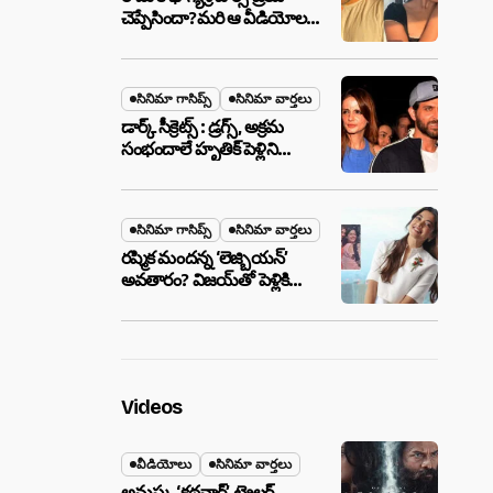
చెప్పేసిందా?మరి ఆ వీడియోల
మాటేంటి?
సినిమా గాసిప్స్
సినిమా వార్తలు
డార్క్ సీక్రెట్స్ : డ్రగ్స్, అక్రమ
సంభందాలే హృతిక్ పెళ్లిని
పెటాకులు చేసాయా?
సినిమా గాసిప్స్
సినిమా వార్తలు
రష్మిక మందన్న ‘లెజ్బియన్’
అవతారం? విజయ్‌తో పెళ్లికి
ముందే షాకింగ్ రూమర్స్
,నిజమేనా?
Videos
వీడియోలు
సినిమా వార్తలు
అనుష్క ‘కథనార్’ ట్రైలర్ ..