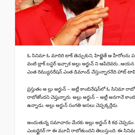
ఓ సినిమా ఓ మాదిరి టాక్ తెచ్చుకుని, హిట్టైతే ఆ హీరోలను ప
వంటి బ్లాక్ బస్టర్ ఇచ్చాక అల్లు అర్జున్ ని ఆపేదెవరు…ఆయ
ఎంత రెమ్యునరేషన్ ఎంత డిమాండ్ చేస్తున్నారనేది హాట్ టాపి
ప్రస్తుతం అ ల్లు అర్జున్ – అట్లీ కాంబినేష‌న్‌లో ఓ సినిమా రా
రాబోతోంద‌ని చెప్తున్నారు. అల్లు అర్జున్ – అట్లీ అన‌గానే 
ఉన్నాడు. అల్లు అర్జున్ సంగతి అసలు చెప్పక్కర్లేదు.
అందుతున్న సమాచారం మేరకు అల్లు అర్జున్ కి కథ చెప్పడం ప్రాజెక
ఎంటర్టైనర్ గా ఈ మూవీ రాబోతుందని తెలుస్తుంది. ఈ సినిమా బడ్