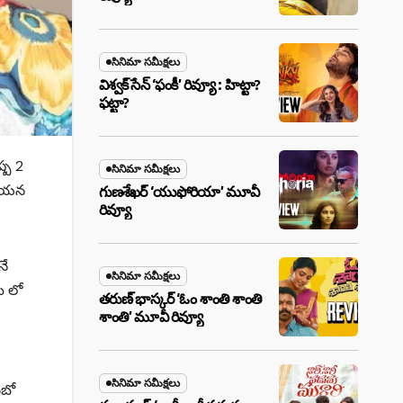
సినిమా సమీక్షలు
విశ్వక్ సేన్ ‘ఫంకీ’ రివ్యూ : హిట్టా?
ఫట్టా?
ష్ప 2
సినిమా సమీక్షలు
ో ఆయన
గుణశేఖర్ ‘యుఫోరియా’ మూవీ
రివ్యూ
నే
సినిమా సమీక్షలు
్ లో
తరుణ్ భాస్కర్ ‘ఓం శాంతి శాంతి
శాంతి’ మూవీ రివ్యూ
సినిమా సమీక్షలు
ంబో