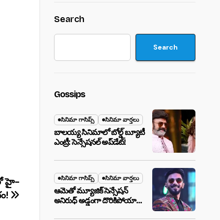
Search
Search
Gossips
సినిమా గాసిప్స్
సినిమా వార్తలు
బాలయ్య సినిమాలో బోల్డ్ బ్యూటీ
ఎంట్రీ: సెన్సేషనల్ అప్‌డేట్!
సినిమా గాసిప్స్
సినిమా వార్తలు
ో హై-
ఆమెతో మ్యూజిక్ సెన్సేషన్
భం!
అనిరుధ్ అడ్డంగా దొరికిపోయారా?
లాస్ వెగాస్ హోటల్‌లో సీక్రెట్