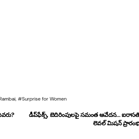
Rambai
,
#Surprise for Women
్ ఎవరు?
డీప్‌ఫేక్స్, బెదిరింపులపై సమంత ఆవేదన… ఐరాసత
లెవల్ మిషన్ ప్రారం