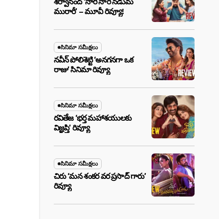
శర్వానంద్ ‘నారీ నారీ నడుమ
మురారీ’ – మూవీ రివ్యూ!
సినిమా సమీక్షలు
నవీన్ పోలిశెట్టి ‘అనగనగా ఒక
రాజు’ సినిమా రివ్యూ
సినిమా సమీక్షలు
రవితేజ ‘భర్త మహాశయులకు
విజ్ఞప్తి’ రివ్యూ
సినిమా సమీక్షలు
చిరు ‘మ‌న శంక‌ర వ‌ర ప్ర‌సాద్ గారు’
రివ్యూ