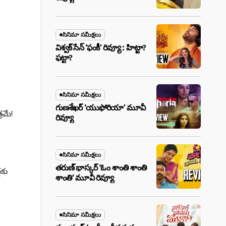
సినిమా సమీక్షలు
విశ్వక్ సేన్ ‘ఫంకీ’ రివ్యూ : హిట్టా?
ఫట్టా?
సినిమా సమీక్షలు
గుణశేఖర్ ‘యుఫోరియా’ మూవీ
రమే!
రివ్యూ
సినిమా సమీక్షలు
తరుణ్ భాస్కర్ ‘ఓం శాంతి శాంతి
దకు
శాంతి’ మూవీ రివ్యూ
సినిమా సమీక్షలు