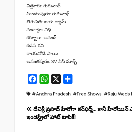
చిత్తూరు: గురునాథ్
హిందూపురం: గురునాథ్
తిరుపతి: జయ శ్యామ్
నంద్యాల: నిధి
కర్నూలు: ఆనంద్
కడప: రవి
రాయచోటి: సాయి
అనంతపురం: SV సినీ మాక్స్
F
W
X
S
a
h
h
#Andhra Pradesh
,
#Free Shows
,
#Raju Weds 
c
at
ar
e
s
e
Post
దేవిశ్రీ ప్రసాద్ హీరోగా కన్‌ఫర్మ్… కానీ హీరోయిన
b
A
ఇండస్ట్రీలో హాట్ టాపిక్!
navigation
o
p