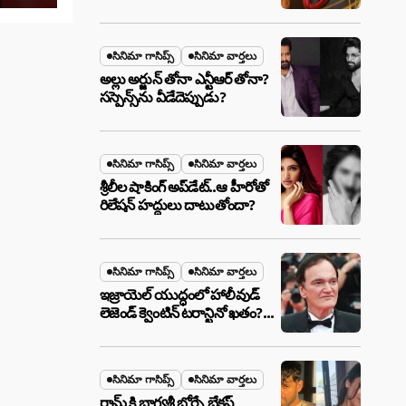
ఉన్న ఆ ప్లాన్ ఏంటి? అసలేం
జరుగుతోంది!
సినిమా గాసిప్స్
సినిమా వార్తలు
అల్లు అర్జున్ తోనా ఎన్టీఆర్ తోనా?
సస్పెన్స్‌ను వీడేదెప్పుడు?
సినిమా గాసిప్స్
సినిమా వార్తలు
శ్రీలీల షాకింగ్ అప్‌డేట్..ఆ హీరోతో
రిలేషన్ హద్దులు దాటుతోందా?
సినిమా గాసిప్స్
సినిమా వార్తలు
ఇజ్రాయెల్ యుద్ధంలో హాలీవుడ్
లెజెండ్ క్వెంటిన్ టరాన్టినో ఖతం?
క్షిపణి దాడిలో ఫ్యామిలీతో సహా
బూడిదయ్యారా? అసలు నిజం
ఇదీ!
సినిమా గాసిప్స్
సినిమా వార్తలు
రామ్ కి భాగ్యశ్రీ బోర్సే బ్రేకప్