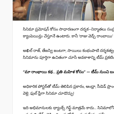
సినిమా ప్రమోషన్ కోసం సాధారణంగా దర్శక–నిర్మాతలు సంప్రదాయ పద
క్యాంపెయిన్లు చేస్తూనే ఉంటారు. కానీ ‘రాజు వెడ్స్ రాంబాయి’ 
అఖిల్‌ రాజ్‌, తేజస్వి జంటగా, సాయిలు కంభంపాటి దర్శకత
సినిమాను పూర్తిగా ఉచితంగా చూసే అవకాశాన్ని టీమ్ ప్రకటి
“మా రాంభాయి కథ… ప్రతి మహిళ కోసం” — టీమ్ నుంచి బంపర్
అధికారిక పోస్టర్‌తో టీమ్ తెలిపిన ప్రకారం, ఆంధ్రా, సీడెడ్ 
వెళ్లి, ఫుల్‌ ఫ్రీగా సినిమా చూడొచ్చు!
ఇది అభిమానులకు థ్యాంక్స్ గిఫ్ట్ మాత్రమే కాదు… సినిమాలో