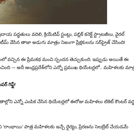
్ధతులు వదిలి, క్రియేటివ్ స్టంట్లు, పబ్లిక్ కనెక్ట్ స్ట్రాటజీలు, వైరల్
టీమ్ వేసిన తాజా అడుగు మాత్రం నిజంగా ప్రేక్షకులను సర్‌ప్రైజ్ చేసింది!
్వంలో వచ్చిన ఈ ప్రేమకథ మంచి స్పందన తెచ్చుకుంది. ఇప్పుడు అయితే ఈ
ంచింది — అదీ ఆంధ్రప్రదేశ్‌లోని ఎన్నో ప్రముఖ థియేటర్లలో… మహిళలకు మాత్
 గిఫ్ట్!
ప్రాంతాల్లోని ఎన్నో ఎంపిక చేసిన థియేటర్లలో ఈరోజు మహిళలు టికెట్ కౌంటర్ వద్
ని ‘రాంభాయి’ పాత్ర మహిళలకు ఇచ్చే ధైర్యం, ప్రేరణను సెలబ్రేట్ చేయడమే