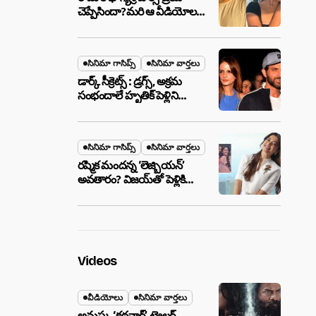
చెప్పేసిందా?మరి ఆ వీడియోల
మాటేంటి?
సినిమా గాసిప్స్
సినిమా వార్తలు
డార్క్ సీక్రెట్స్ : డ్రగ్స్, అక్రమ
సంభందాలే హృతిక్ పెళ్లిని
పెటాకులు చేసాయా?
సినిమా గాసిప్స్
సినిమా వార్తలు
రష్మిక మందన్న ‘లెజ్బియన్’
అవతారం? విజయ్‌తో పెళ్లికి
ముందే షాకింగ్ రూమర్స్
,నిజమేనా?
Videos
వీడియోలు
సినిమా వార్తలు
అనుష్క ‘కథనార్’ ట్రైలర్ ..