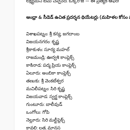
లక్ష్యమని టీమ్ చెప్పింది. ఒక్కరోజే — ఈ ప్రత్యేక ఆఫర్!
ఆంధ్రా & సీడెడ్ ఉచిత ప్రదర్శన థియేటర్లు (మహిళల కోసం 
విశాఖపట్నం: శ్రీ కన్య, జగదాంబ
విజయనగరం: కృష్ణ
శ్రీకాకుళం: సూర్య మహల్
రాజమండ్రి: ఊర్వశి కాంప్లెక్స్
కాకినాడ: పద్మ ప్రియ కాంప్లెక్స్
ఏలూరు: అంబికా కాంప్లెక్స్
తణుకు: శ్రీ వెంకటేశ్వర
మచిలీపట్నం: సిరి కృష్ణ
విజయవాడ: స్వర్ణ కాంప్లెక్స్
గుంటూరు: బాలీవుడ్
ఒంగోలు: గోపి
నెల్లూరు: సిరి మల్టీప్లెక్స్
కావలి: లత, మానస