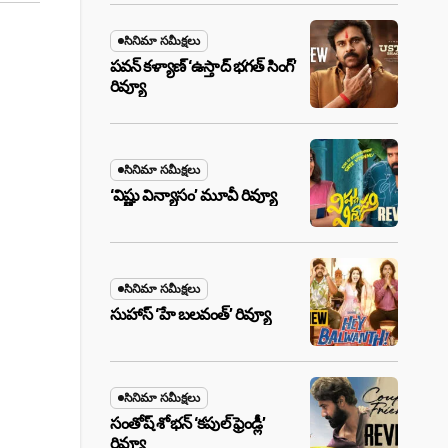
సినిమా సమీక్షలు
పవన్ కళ్యాణ్ ‘ఉస్తాద్ భ‌గ‌త్ సింగ్’
రివ్యూ
సినిమా సమీక్షలు
‘విష్ణు విన్యాసం’ మూవీ రివ్యూ
సినిమా సమీక్షలు
సుహాస్ ‘హే బలవంత్’ రివ్యూ
సినిమా సమీక్షలు
సంతోష్ శోభన్ ‘కపుల్ ఫ్రెండ్లీ’
రివ్యూ