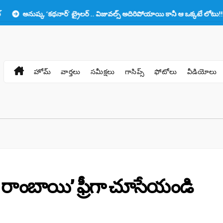
్క ‘కథనార్’ ట్రైలర్ .. విజువల్స్ అదిరిపోయాయి కానీ ఆ ఒక్కటే లోటు!!
ప్రభ
హోమ్
వార్తలు
సమీక్షలు
గాసిప్స్
ఫోటోలు
వీడియోలు
్ రాంబాయి’ ఫ్రీగా చూసేయండి