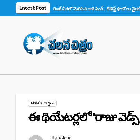
Skip
Latest Post
్స్ ఫిదా!
ఆరెంజ్ చీరలో మెరిసిన రాశి సింగ్.. లేటెస్ట్ ఫొటోలు వైరల్
అనుష
to
content
సినిమా వార్తలు
ఈ థియేటర్లలో ‘రాజు వెడ్స
By
admin