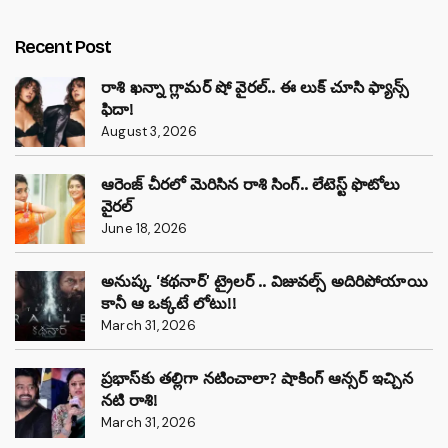
Recent Post
రాశి ఖన్నా గ్లామర్ షో వైరల్.. ఈ లుక్ చూసి ఫ్యాన్స్
ఫిదా!
August 3, 2026
ఆరెంజ్ చీరలో మెరిసిన రాశి సింగ్.. లేటెస్ట్ ఫొటోలు
వైరల్
June 18, 2026
అనుష్క ‘కథనార్’ ట్రైలర్ .. విజువల్స్ అదిరిపోయాయి
కానీ ఆ ఒక్కటే లోటు!!
March 31, 2026
ప్రభాస్‌కు తల్లిగా నటించాలా? షాకింగ్ ఆన్సర్ ఇచ్చిన
నటి రాశి!
March 31, 2026