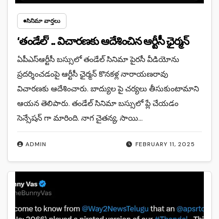
సినిమా వార్తలు
‘తండేల్’ .. విచారణకు ఆదేశించిన ఆర్టీసీ ఛైర్మన్
ఏపీఎస్ఆర్టీసీ బస్సులో తండేల్ సినిమా పైరసీ వీడియోను
ప్రదర్శించడంపై ఆర్టీసీ ఛైర్మన్ కొనకళ్ల నారాయణరావు
విచారణకు ఆదేశించారు. బాద్యుల పై చర్యలు తీసుకుంటామాని
ఆయన తెలిపారు. తండేల్ సినిమా బస్సులో ప్లే చేయడం
సెన్సేషన్ గా మారింది. నాగ చైతన్య, సాయి…
ADMIN
FEBRUARY 11, 2025