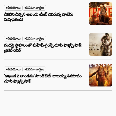
వీడియోలు
సినిమా వార్తలు
చీకటిని చీల్చిన అఖండ: టీజర్ చివరున్న షాట్‌ను
మిస్సవకండి!
వీడియోలు
సినిమా వార్తలు
నందిపై త్రిశూలంతో మహేష్-గ్లింప్స్ చూసి ఫ్యాన్స్ షాక్ !
టైటిల్ రివీల్
వీడియోలు
సినిమా వార్తలు
‘అఖండ 2 తాండవం’ సాంగ్ ఔట్: బాలయ్య శివరూపం
చూసి ఫ్యాన్స్ షాక్!