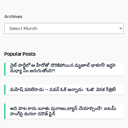
View Results
Archives
Popular Posts
నైట్ పార్టీలో ఆ హీరోతో దొరికిపోయిన మృణాల్ థాకూర్! ఇద్దరి
మధ్యా ఏం జరుగుతోంది?!
మహేష్ వదిలేసాడు – పవన్ ఓకే అన్నాడు: ‘ఓజీ’ వెనక సీక్రెట్!
అది పాట కాదు బూతు పురాణం,బ్యాన్ చేయాల్సిందే!: ఐటమ్
సాంగ్‌పై కంగనా రనౌత్ ఫైర్