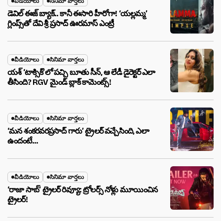
వీడియోలు
సినిమా వార్తలు
డెవిల్ ఈజ్ బ్యాక్.. కానీ ఈసారి హీరోగా! ‘యల్లమ్మ’
గ్లింప్స్‌తో దేవి శ్రీ ప్రసాద్ ఊరమాస్ ఎంట్రీ
వీడియోలు
సినిమా వార్తలు
యశ్ ‘టాక్సిక్’లో పచ్చి బూతు సీన్, ఆ లేడీ డైరెక్టర్ ఎలా
తీసింది? RGV మైండ్ బ్లాక్ కామెంట్స్!
వీడియోలు
సినిమా వార్తలు
‘మన శంకరవరప్రసాద్ గారు’ ట్రైలర్ వచ్చేసింది, ఎలా
ఉందంటే…
వీడియోలు
సినిమా వార్తలు
‘రాజా సాబ్’ ట్రైలర్ రివ్యూ: ట్రోలర్స్ నోళ్లు మూయించిన
ట్రైలర్!