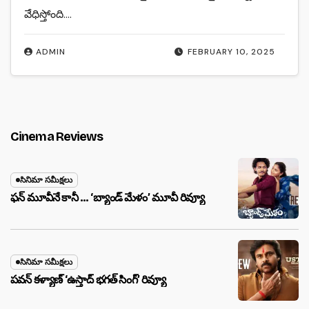
వేధిస్తోంది.…
ADMIN
FEBRUARY 10, 2025
Cinema Reviews
సినిమా సమీక్షలు
ఫన్ మూవీనే కానీ … ‘బ్యాండ్‌ మేళం’ మూవీ రివ్యూ
సినిమా సమీక్షలు
పవన్ కళ్యాణ్ ‘ఉస్తాద్ భ‌గ‌త్ సింగ్’ రివ్యూ