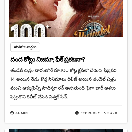
సినిమా వార్తలు
వంద కోట్లు నిజమా, ఫేక్ ప్రకటనా?
తండేల్ చిత్రం వారంలోనే రూ.100 కోట్ల క్లబ్‌లో చేరింది. ఫిబ్రవరి
14 అయిన నేడు కొత్త సినిమాలు రిలీజ్ అయిన తండేల్ చిత్రం
మంచి ఆక్యుపెన్సీ సాధిస్తూ రన్ అవుతుంది. పైగా భారీ ఆశలు
పెట్టుకొని రిలీజ్ చేసిన విశ్వక్ సేన్…
ADMIN
FEBRUARY 17, 2025