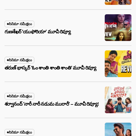
సినిమా సమీక్షలు
గుణశేఖర్ ‘యుఫోరియా’ మూవీ రివ్యూ
సినిమా సమీక్షలు
తరుణ్ భాస్కర్ ‘ఓం శాంతి శాంతి శాంతి’ మూవీ రివ్యూ
సినిమా సమీక్షలు
శర్వానంద్ ‘నారీ నారీ నడుమ మురారీ’ – మూవీ రివ్యూ!
సినిమా సమీక్షలు