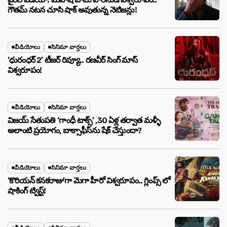
గౌతమ్ నటన చూసి షాక్ అవుతున్న నెటిజన్లు!
వీడియోలు
సినిమా వార్తలు
‘ధురంధర్ 2’ టీజర్ రివ్యూ.. రణవీర్ సింగ్ మాస్
విశ్వరూపం!
వీడియోలు
సినిమా వార్తలు
విజయ్ సేతుపతి ‘గాంధీ టాక్స్’ ,30 ఏళ్ల తర్వాత మళ్ళీ
అలాంటి ప్రయోగం, బాక్సాఫీస్‌ను షేక్ చేస్తుందా?
వీడియోలు
సినిమా వార్తలు
‘కొరియన్ కనకరాజు’గా మెగా హీరో విశ్వరూపం.. గ్లింప్స్ లో
షాకింగ్ ట్విస్ట్!