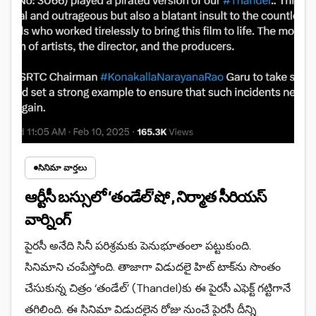
సినిమా వార్తలు
ఆర్టీసీ బస్సులో ‘తండేల్‌’షో , నిర్మాత సీరియస్
వార్నింగ్
పైరసీ అనేది సినీ పరిశ్రమకు పెనుభూతంలా పట్టుకుంది.
సినిమాని చంపేస్తోంది. తాజాగా విడుదలై హిట్‌ టాక్‌ను సొంతం
చేసుకున్న చిత్రం ‘తండేల్‌’ (Thandel)కు ఈ పైరసీ ఎఫెక్ట్ గట్టిగానే
తగిలింది. ఈ సినిమా విడుదలైన రోజు నుంచే పైరసీ దీన్ని