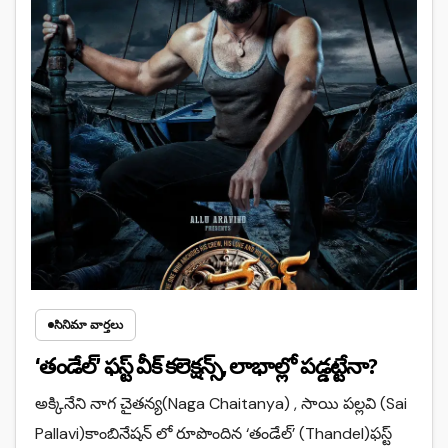
సినిమా వార్తలు
‘తండేల్’ ఫస్ట్ వీక్ కలెక్షన్స్, లాభాల్లో పడ్డట్టేనా?
అక్కినేని నాగ చైతన్య(Naga Chaitanya) , సాయి పల్లవి (Sai
Pallavi)కాంబినేషన్ లో రూపొందిన ‘తండేల్’ (Thandel)ఫస్ట్