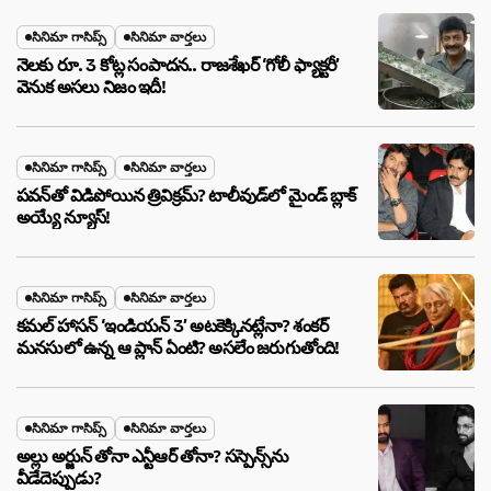
సినిమా గాసిప్స్
సినిమా వార్తలు
నెలకు రూ. 3 కోట్ల సంపాదన.. రాజశేఖర్ ‘గోలీ ఫ్యాక్టరీ’
వెనుక అసలు నిజం ఇదీ!
సినిమా గాసిప్స్
సినిమా వార్తలు
పవన్‌తో విడిపోయిన త్రివిక్రమ్? టాలీవుడ్‌లో మైండ్ బ్లాక్
అయ్యే న్యూస్!
సినిమా గాసిప్స్
సినిమా వార్తలు
కమల్ హాసన్ ‘ఇండియన్ 3’ అటకెక్కినట్లేనా? శంకర్
మనసులో ఉన్న ఆ ప్లాన్ ఏంటి? అసలేం జరుగుతోంది!
సినిమా గాసిప్స్
సినిమా వార్తలు
అల్లు అర్జున్ తోనా ఎన్టీఆర్ తోనా? సస్పెన్స్‌ను
వీడేదెప్పుడు?