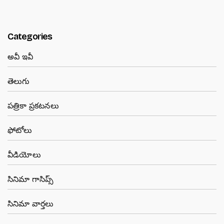
Categories
అవీ ఇవీ
తెలుగు
పత్రికా ప్రకటనలు
ఫోటోలు
వీడియోలు
సినిమా గాసిప్స్
సినిమా వార్తలు