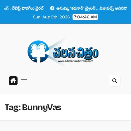
Skip
ఫొటోలు వైరల్
అనుష్క ‘కథనార్’ ట్రైలర్ .. విజువల్స్ అదిరిపోయాయి కానీ ఆ ఒక్
to
Sun. Aug 9th, 2026
7:04:47 AM
content
Tag:
BunnyVas