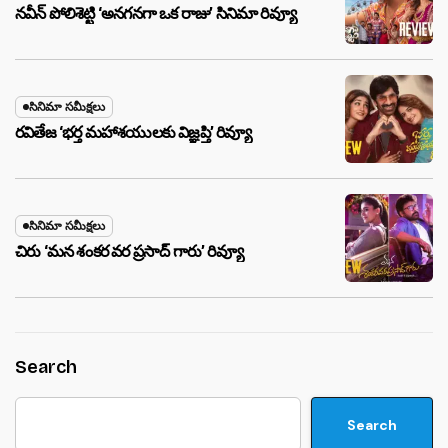
నవీన్ పోలిశెట్టి ‘అనగనగా ఒక రాజు’ సినిమా రివ్యూ
సినిమా సమీక్షలు
రవితేజ ‘భర్త మహాశయులకు విజ్ఞప్తి’ రివ్యూ
సినిమా సమీక్షలు
చిరు ‘మ‌న శంక‌ర వ‌ర ప్ర‌సాద్ గారు’ రివ్యూ
Search
Search