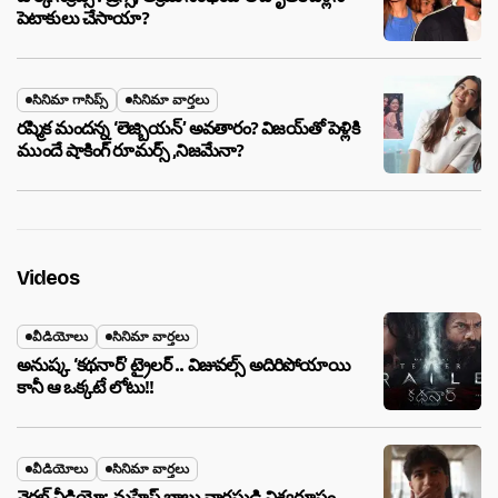
పెటాకులు చేసాయా?
సినిమా గాసిప్స్
సినిమా వార్తలు
రష్మిక మందన్న ‘లెజ్బియన్’ అవతారం? విజయ్‌తో పెళ్లికి
ముందే షాకింగ్ రూమర్స్ ,నిజమేనా?
Videos
వీడియోలు
సినిమా వార్తలు
అనుష్క ‘కథనార్’ ట్రైలర్ .. విజువల్స్ అదిరిపోయాయి
కానీ ఆ ఒక్కటే లోటు!!
వీడియోలు
సినిమా వార్తలు
వైరల్ వీడియో: మహేష్ బాబు వారసుడి విశ్వరూపం..