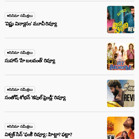
సినిమా సమీక్షలు
‘విష్ణు విన్యాసం’ మూవీ రివ్యూ
సినిమా సమీక్షలు
సుహాస్ ‘హే బలవంత్’ రివ్యూ
సినిమా సమీక్షలు
సంతోష్ శోభన్ ‘కపుల్ ఫ్రెండ్లీ’ రివ్యూ
సినిమా సమీక్షలు
విశ్వక్ సేన్ ‘ఫంకీ’ రివ్యూ : హిట్టా? ఫట్టా?