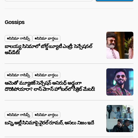
Gossips
సినిమా గాసిప్స్
సినిమా వార్తలు
బాలయ్య సినిమాలో బోల్డ్ బ్యూటీ ఎంట్రీ: సెన్సేషనల్
అప్‌డేట్!
సినిమా గాసిప్స్
సినిమా వార్తలు
ఆమెతో మ్యూజిక్ సెన్సేషన్ అనిరుధ్ అడ్డంగా
దొరికిపోయారా? లాస్ వెగాస్ హోటల్‌లో సీక్రెట్ మేటర్!
సినిమా గాసిప్స్
సినిమా వార్తలు
బన్ని,అట్లీ సినిమాపై వైరల్ రూమర్, అసలు నిజం ఇదే