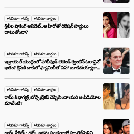
సినిమా గాసిప్స్
సినిమా వార్తలు
శ్రీలీల షాకింగ్ అప్‌డేట్..ఆ హీరోతో రిలేషన్ హద్దులు
దాటుతోందా?
సినిమా గాసిప్స్
సినిమా వార్తలు
ఇజ్రాయెల్ యుద్ధంలో హాలీవుడ్ లెజెండ్ క్వెంటిన్ టరాన్టినో
ఖతం? క్షిపణి దాడిలో ఫ్యామిలీతో సహా బూడిదయ్యారా?
అసలు నిజం ఇదీ!
సినిమా గాసిప్స్
సినిమా వార్తలు
రామ్ కి భాగ్యశ్రీ బోర్సే బ్రేకప్ చెప్పేసిందా?మరి ఆ వీడియోల
మాటేంటి?
సినిమా గాసిప్స్
సినిమా వార్తలు
డార్క్ సీక్రెట్స్ : డ్రగ్స్, అక్రమ సంభందాలే హృతిక్ పెళ్లిని