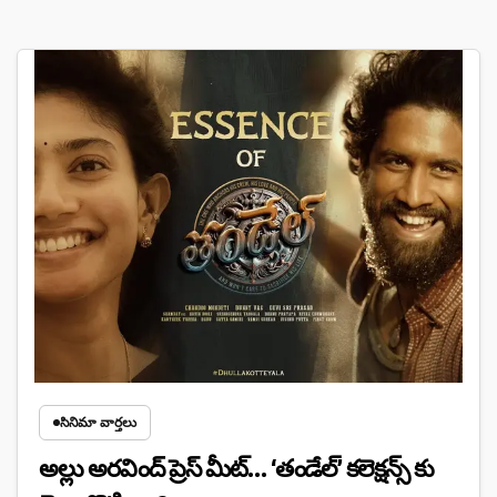
సినిమా వార్తలు
అల్లు అరవింద్ ప్రెస్ మీట్… ‘తండేల్’ కలెక్షన్స్ కు