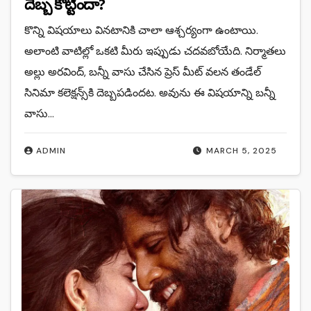
దెబ్బ కొట్టిందా?
కొన్ని విషయాలు వినటానికి చాలా ఆశ్చర్యంగా ఉంటాయి.
అలాంటి వాటిల్లో ఒకటి మీరు ఇప్పుడు చదవబోయేది. నిర్మాతలు
అల్లు అర‌వింద్, బ‌న్నీ వాసు చేసిన ప్రెస్ మీట్ వ‌ల‌న తండేల్
సినిమా క‌లెక్ష‌న్స్‌కి దెబ్బ‌ప‌డిందట. అవును ఈ విష‌యాన్ని బ‌న్నీ
వాసు…
ADMIN
MARCH 5, 2025