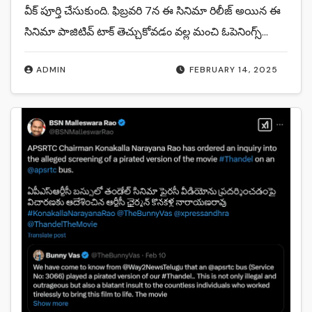
వీక్ పూర్తి చేసుకుంది. ఫిబ్రవరి 7న ఈ సినిమా రిలీజ్ అయిన ఈ
సినిమా పాజిటివ్ టాక్ తెచ్చుకోవడం వల్ల మంచి ఓపెనింగ్స్…
ADMIN
FEBRUARY 14, 2025