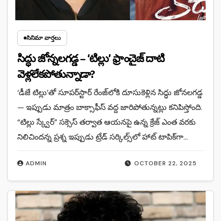
సినిమా వార్తలు
సిద్ధు జోన్నలగడ్డ – ‘టిల్లు’ ఫ్రాంచైజ్ దాటి
వెళ్లలేకపోతున్నాడా?
‘డీజే టిల్లు’తో సూపర్‌స్టార్ రేంజ్‌లోకి దూసుకెళ్లిన సిద్ధు జోనలగడ్డ
— ఇప్పుడు మాత్రం బాక్సాఫీస్ వద్ద జారిపోతున్నట్లు కనిపిస్తోంది.
“టిల్లు స్క్వేర్” సక్సెస్ తర్వాత ఆయనపై ఉన్న క్రేజ్ ఎంత వరకు
నిలిచిందన్న ప్రశ్న ఇప్పుడు ట్రేడ్ సర్కిల్స్‌లో హాట్ టాపిక్‌గా…
ADMIN
OCTOBER 22, 2025