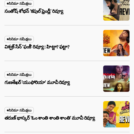
సినిమా సమీక్షలు
సంతోష్ శోభన్ ‘కపుల్ ఫ్రెండ్లీ’ రివ్యూ
సినిమా సమీక్షలు
విశ్వక్ సేన్ ‘ఫంకీ’ రివ్యూ : హిట్టా? ఫట్టా?
సినిమా సమీక్షలు
గుణశేఖర్ ‘యుఫోరియా’ మూవీ రివ్యూ
సినిమా సమీక్షలు
తరుణ్ భాస్కర్ ‘ఓం శాంతి శాంతి శాంతి’ మూవీ రివ్యూ