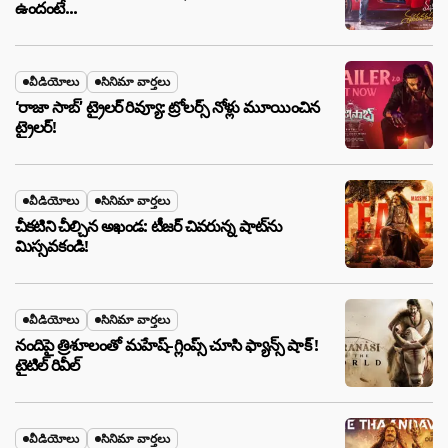
ఉందంటే…
వీడియోలు
సినిమా వార్తలు
‘రాజా సాబ్’ ట్రైలర్ రివ్యూ: ట్రోలర్స్ నోళ్లు మూయించిన
ట్రైలర్!
వీడియోలు
సినిమా వార్తలు
చీకటిని చీల్చిన అఖండ: టీజర్ చివరున్న షాట్‌ను
మిస్సవకండి!
వీడియోలు
సినిమా వార్తలు
నందిపై త్రిశూలంతో మహేష్-గ్లింప్స్ చూసి ఫ్యాన్స్ షాక్ !
టైటిల్ రివీల్
వీడియోలు
సినిమా వార్తలు