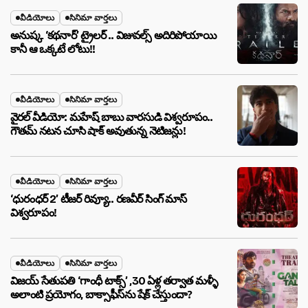
వీడియోలు
సినిమా వార్తలు
అనుష్క ‘కథనార్’ ట్రైలర్ .. విజువల్స్ అదిరిపోయాయి
కానీ ఆ ఒక్కటే లోటు!!
వీడియోలు
సినిమా వార్తలు
వైరల్ వీడియో: మహేష్ బాబు వారసుడి విశ్వరూపం..
గౌతమ్ నటన చూసి షాక్ అవుతున్న నెటిజన్లు!
వీడియోలు
సినిమా వార్తలు
‘ధురంధర్ 2’ టీజర్ రివ్యూ.. రణవీర్ సింగ్ మాస్
విశ్వరూపం!
వీడియోలు
సినిమా వార్తలు
విజయ్ సేతుపతి ‘గాంధీ టాక్స్’ ,30 ఏళ్ల తర్వాత మళ్ళీ
అలాంటి ప్రయోగం, బాక్సాఫీస్‌ను షేక్ చేస్తుందా?