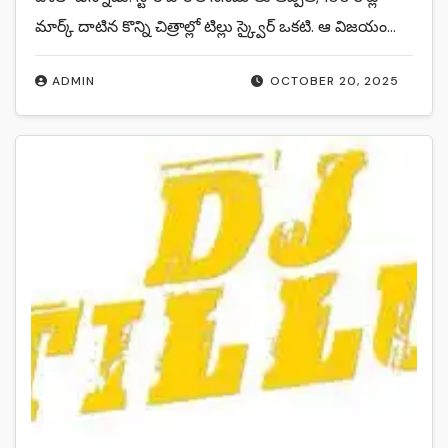
మార్క్ దాటిన కొన్ని చిత్రాల్లో టిల్లు స్క్వైర్ ఒకటి. ఆ విజయం…
ADMIN
OCTOBER 20, 2025