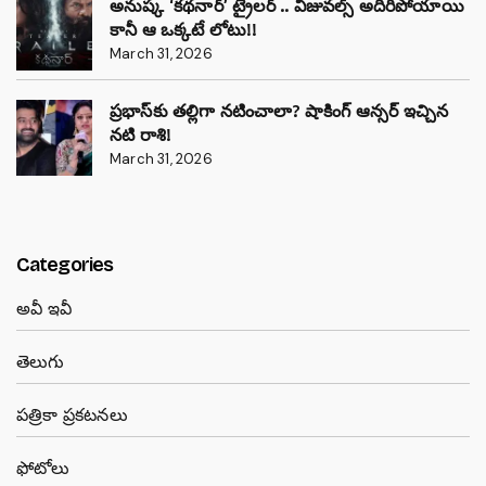
అనుష్క ‘కథనార్’ ట్రైలర్ .. విజువల్స్ అదిరిపోయాయి
కానీ ఆ ఒక్కటే లోటు!!
March 31, 2026
ప్రభాస్‌కు తల్లిగా నటించాలా? షాకింగ్ ఆన్సర్ ఇచ్చిన
నటి రాశి!
March 31, 2026
Categories
అవీ ఇవీ
తెలుగు
పత్రికా ప్రకటనలు
ఫోటోలు