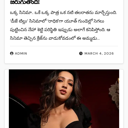
జరుగుతోంది!
ఒక్క సినిమా.. ఒకే ఒక్క పాత్ర ఒక నటి తలరాతను మార్చేస్తుంది.
‘డీజే టిల్లు’ సినిమాలో ‘రాధిక’గా యూత్ గుండెల్లో సెగలు
పుట్టించిన నేహా శెట్టి పరిస్థితి ఇప్పుడు అలాగే కనిపిస్తోంది. ఆ
సినిమా తెచ్చిన క్రేజ్‌ను వాడుకోవడంలో ఈ అమ్మడు…
ADMIN
MARCH 4, 2026