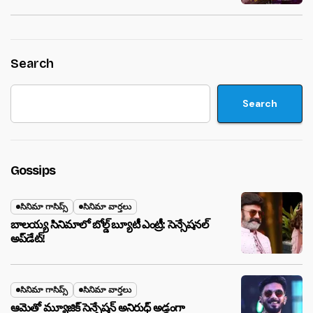
Search
Search
Gossips
సినిమా గాసిప్స్
సినిమా వార్తలు
బాలయ్య సినిమాలో బోల్డ్ బ్యూటీ ఎంట్రీ: సెన్సేషనల్
అప్‌డేట్!
సినిమా గాసిప్స్
సినిమా వార్తలు
ఆమెతో మ్యూజిక్ సెన్సేషన్ అనిరుధ్ అడ్డంగా