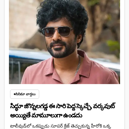
సినిమా వార్తలు
సిద్ధూ జొన్నలగడ్డ ఈ సారి పెద్ద స్కెచ్చే, వర్కవుట్
అయ్యితే మామూలుగా ఉండదు
టాలీవుడ్‌లో ఒకప్పుడు సూపర్ క్రేజ్ తెచ్చుకున్న హీరోకి ఒక్క