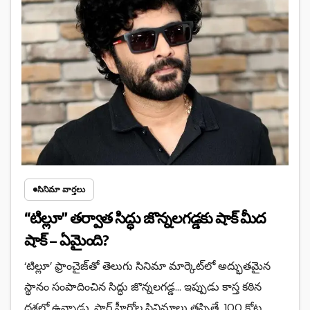
సినిమా వార్తలు
“టిల్లూ” తర్వాత సిద్ధు జొన్నలగడ్డకు షాక్ మీద
షాక్ – ఏమైంది?
‘టిల్లూ’ ఫ్రాంచైజ్‌తో తెలుగు సినిమా మార్కెట్‌లో అద్భుతమైన
స్థానం సంపాదించిన సిద్ధు జొన్నలగడ్డ… ఇప్పుడు కాస్త కఠిన
దశలో ఉన్నాడు. స్టార్ హీరోల సినిమాలు తప్పితే, 100 కోట్ల