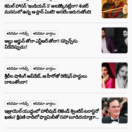
కమల్ హాసన్ ‘ఇండియన్ 3’ అటకెక్కినట్లేనా? శంకర్
మనసులో ఉన్న ఆ ప్లాన్ ఏంటి? అసలేం జరుగుతోంది!
సినిమా గాసిప్స్
సినిమా వార్తలు
అల్లు అర్జున్ తోనా ఎన్టీఆర్ తోనా? సస్పెన్స్‌ను
వీడేదెప్పుడు?
సినిమా గాసిప్స్
సినిమా వార్తలు
శ్రీలీల షాకింగ్ అప్‌డేట్..ఆ హీరోతో రిలేషన్ హద్దులు
దాటుతోందా?
సినిమా గాసిప్స్
సినిమా వార్తలు
ఇజ్రాయెల్ యుద్ధంలో హాలీవుడ్ లెజెండ్ క్వెంటిన్ టరాన్టినో
ఖతం? క్షిపణి దాడిలో ఫ్యామిలీతో సహా బూడిదయ్యారా?
అసలు నిజం ఇదీ!