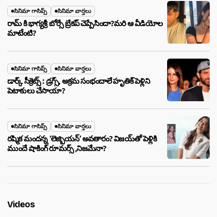
సినిమా గాసిప్స్
సినిమా వార్తలు
రామ్ కి భాగ్యశ్రీ బోర్సే బ్రేకప్ చెప్పేసిందా?మరి ఆ వీడియోల
మాటేంటి?
సినిమా గాసిప్స్
సినిమా వార్తలు
డార్క్ సీక్రెట్స్ : డ్రగ్స్, అక్రమ సంభందాలే హృతిక్ పెళ్లిని
పెటాకులు చేసాయా?
సినిమా గాసిప్స్
సినిమా వార్తలు
రష్మిక మందన్న ‘లెజ్బియన్’ అవతారం? విజయ్‌తో పెళ్లికి
ముందే షాకింగ్ రూమర్స్ ,నిజమేనా?
Videos