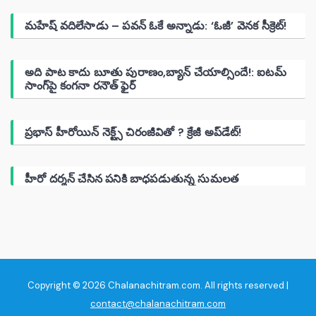
మహేష్ వదిలేసాడు – పవన్ ఓకే అన్నాడు: ‘ఓజీ’ వెనక సీక్రెట్!
అది పాట కాదు బూతు పురాణం,బ్యాన్ చేయాల్సిందే!: ఐటమ్
సాంగ్‌పై కంగనా రనౌత్ ఫైర్
ప్రభాస్ హీరోయిన్ నెక్ట్స్ చిరంజీవితో ? క్రేజీ అప్‌డేట్!
హీరో దర్శన్ చేసిన పనికి బాధపడుతున్న సుమలత
Copyright © 2026 Chalanachitram.com. All rights reserved |
contact@chalanachitram.com