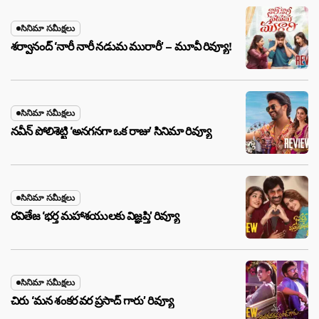
సినిమా సమీక్షలు
శర్వానంద్ ‘నారీ నారీ నడుమ మురారీ’ – మూవీ రివ్యూ!
సినిమా సమీక్షలు
నవీన్ పోలిశెట్టి ‘అనగనగా ఒక రాజు’ సినిమా రివ్యూ
సినిమా సమీక్షలు
రవితేజ ‘భర్త మహాశయులకు విజ్ఞప్తి’ రివ్యూ
సినిమా సమీక్షలు
చిరు ‘మ‌న శంక‌ర వ‌ర ప్ర‌సాద్ గారు’ రివ్యూ