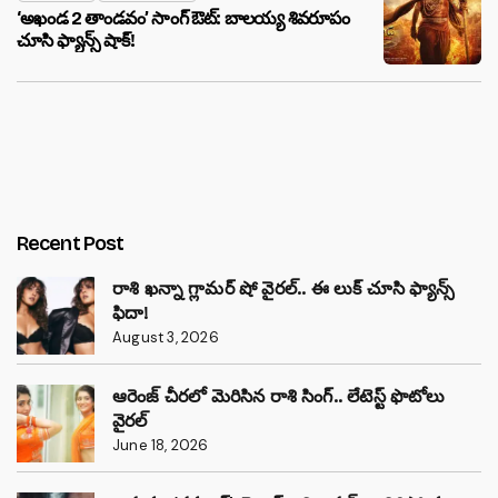
‘అఖండ 2 తాండవం’ సాంగ్ ఔట్: బాలయ్య శివరూపం
చూసి ఫ్యాన్స్ షాక్!
Recent Post
రాశి ఖన్నా గ్లామర్ షో వైరల్.. ఈ లుక్ చూసి ఫ్యాన్స్
ఫిదా!
August 3, 2026
ఆరెంజ్ చీరలో మెరిసిన రాశి సింగ్.. లేటెస్ట్ ఫొటోలు
వైరల్
June 18, 2026