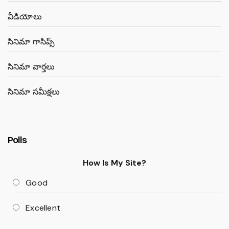
వీడియోలు
సినిమా గాసిప్స్
సినిమా వార్తలు
సినిమా సమీక్షలు
Polls
How Is My Site?
Good
Excellent