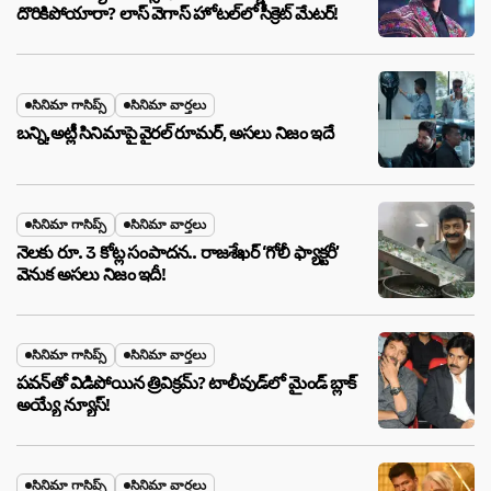
దొరికిపోయారా? లాస్ వెగాస్ హోటల్‌లో సీక్రెట్ మేటర్!
సినిమా గాసిప్స్
సినిమా వార్తలు
బన్ని,అట్లీ సినిమాపై వైరల్ రూమర్, అసలు నిజం ఇదే
సినిమా గాసిప్స్
సినిమా వార్తలు
నెలకు రూ. 3 కోట్ల సంపాదన.. రాజశేఖర్ ‘గోలీ ఫ్యాక్టరీ’
వెనుక అసలు నిజం ఇదీ!
సినిమా గాసిప్స్
సినిమా వార్తలు
పవన్‌తో విడిపోయిన త్రివిక్రమ్? టాలీవుడ్‌లో మైండ్ బ్లాక్
అయ్యే న్యూస్!
సినిమా గాసిప్స్
సినిమా వార్తలు