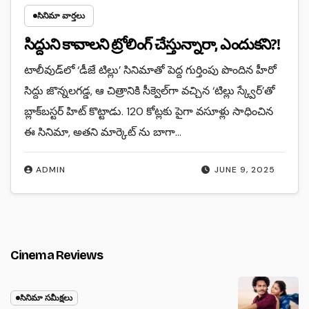
సినిమా వార్తలు
సిద్దుని కావాలని ట్రోలింగ్ చేస్తున్నారా, ఎందుకని?!
టాలీవుడ్‌లో ‘డీజే టిల్లు’ సినిమాతో పెద్ద గుర్తింపు పొందిన హీరో
సిద్దు జొన్నలగడ్డ, ఆ చిత్రానికి సీక్వెల్‌గా వచ్చిన ‘టిల్లు స్క్వేర్’తో
బ్లాక్‌బస్టర్ హిట్ కొట్టాడు. 120 కోట్లకు పైగా వసూళ్లు సాధించిన
ఈ సినిమా, అతని మార్కెట్‌ ను బాగా…
ADMIN
JUNE 9, 2025
Cinema Reviews
సినిమా సమీక్షలు