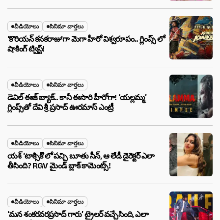
వీడియోలు
సినిమా వార్తలు
‘కొరియన్ కనకరాజు’గా మెగా హీరో విశ్వరూపం.. గ్లింప్స్ లో
షాకింగ్ ట్విస్ట్!
వీడియోలు
సినిమా వార్తలు
డెవిల్ ఈజ్ బ్యాక్.. కానీ ఈసారి హీరోగా! ‘యల్లమ్మ’
గ్లింప్స్‌తో దేవి శ్రీ ప్రసాద్ ఊరమాస్ ఎంట్రీ
వీడియోలు
సినిమా వార్తలు
యశ్ ‘టాక్సిక్’లో పచ్చి బూతు సీన్, ఆ లేడీ డైరెక్టర్ ఎలా
తీసింది? RGV మైండ్ బ్లాక్ కామెంట్స్!
వీడియోలు
సినిమా వార్తలు
‘మన శంకరవరప్రసాద్ గారు’ ట్రైలర్ వచ్చేసింది, ఎలా