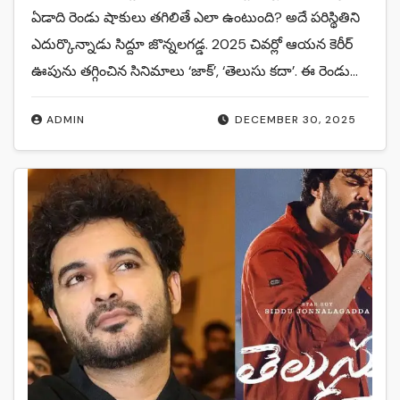
ఏడాది రెండు షాకులు తగిలితే ఎలా ఉంటుంది? అదే పరిస్థితిని
ఎదుర్కొన్నాడు సిద్దూ జొన్నలగడ్డ. 2025 చివర్లో ఆయన కెరీర్
ఊపును తగ్గించిన సినిమాలు ‘జాక్’, ‘తెలుసు కదా’. ఈ రెండు…
ADMIN
DECEMBER 30, 2025