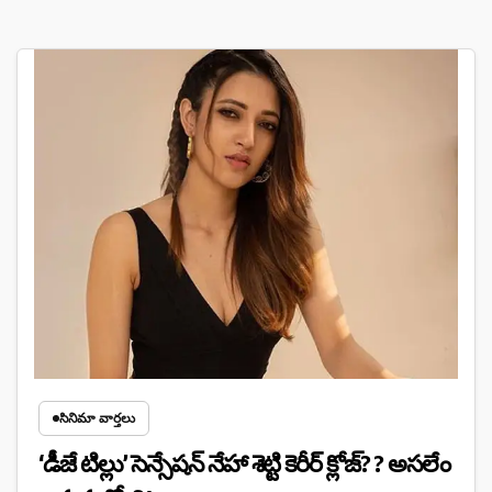
సినిమా వార్తలు
‘డీజే టిల్లు’ సెన్సేషన్ నేహా శెట్టి కెరీర్ క్లోజ్? ? అసలేం