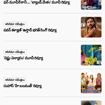
ఫన్ మూవీనే కానీ … ‘బ్యాండ్‌ మేళం’ మూవీ రివ్యూ
సినిమా సమీక్షలు
పవన్ కళ్యాణ్ ‘ఉస్తాద్ భ‌గ‌త్ సింగ్’ రివ్యూ
సినిమా సమీక్షలు
‘విష్ణు విన్యాసం’ మూవీ రివ్యూ
సినిమా సమీక్షలు
సుహాస్ ‘హే బలవంత్’ రివ్యూ