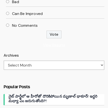
Bad
Can Be Improved
No Comments
View Results
Archives
Popular Posts
నైట్ పార్టీలో ఆ హీరోతో దొరికిపోయిన మృణాల్ థాకూర్! ఇద్దరి
మధ్యా ఏం జరుగుతోంది?!