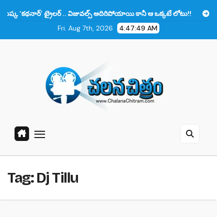
Skip
రైలర్ .. విజువల్స్ అదిరిపోయాయి కానీ ఆ ఒక్కటే లోటు!!
ప్రభాస్‌కు తల్లిగా న
to
Fri. Aug 7th, 2026
4:47:51 AM
content
Tag:
Dj Tillu