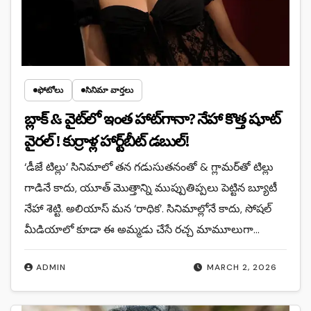
ఫోటోలు
సినిమా వార్తలు
బ్లాక్ & వైట్‌లో ఇంత హాట్‌గానా? నేహా కొత్త షూట్
వైరల్ ! కుర్రాళ్ల హార్ట్‌బీట్ డబుల్!
‘డీజే టిల్లు’ సినిమాలో తన గడుసుతనంతో & గ్లామర్‌తో టిల్లు
గాడినే కాదు, యూత్ మొత్తాన్ని ముప్పుతిప్పలు పెట్టిన బ్యూటీ
నేహా శెట్టి. అలియాస్ మన ‘రాధిక’. సినిమాల్లోనే కాదు, సోషల్
మీడియాలో కూడా ఈ అమ్మడు చేసే రచ్చ మామూలుగా…
ADMIN
MARCH 2, 2026