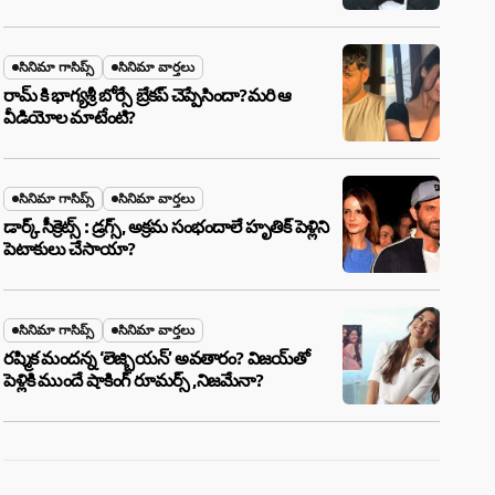
బూడిదయ్యారా? అసలు నిజం ఇదీ!
సినిమా గాసిప్స్
సినిమా వార్తలు
రామ్ కి భాగ్యశ్రీ బోర్సే బ్రేకప్ చెప్పేసిందా?మరి ఆ
వీడియోల మాటేంటి?
సినిమా గాసిప్స్
సినిమా వార్తలు
డార్క్ సీక్రెట్స్ : డ్రగ్స్, అక్రమ సంభందాలే హృతిక్ పెళ్లిని
పెటాకులు చేసాయా?
సినిమా గాసిప్స్
సినిమా వార్తలు
రష్మిక మందన్న ‘లెజ్బియన్’ అవతారం? విజయ్‌తో
పెళ్లికి ముందే షాకింగ్ రూమర్స్ ,నిజమేనా?