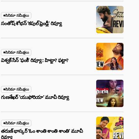
సినిమా సమీక్షలు
సంతోష్ శోభన్ ‘కపుల్ ఫ్రెండ్లీ’ రివ్యూ
సినిమా సమీక్షలు
విశ్వక్ సేన్ ‘ఫంకీ’ రివ్యూ : హిట్టా? ఫట్టా?
సినిమా సమీక్షలు
గుణశేఖర్ ‘యుఫోరియా’ మూవీ రివ్యూ
సినిమా సమీక్షలు
తరుణ్ భాస్కర్ ‘ఓం శాంతి శాంతి శాంతి’ మూవీ
రివ్యూ