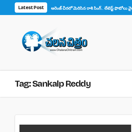
Skip
Latest Post
్యాన్స్ ఫిదా!
ఆరెంజ్ చీరలో మెరిసిన రాశి సింగ్.. లేటెస్ట్ ఫొటోలు వైరల్
to
content
Tag:
Sankalp Reddy