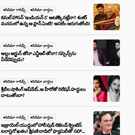
సినిమా గాసిప్స్
సినిమా వార్తలు
కమల్ హాసన్ ‘ఇండియన్ 3’ అటకెక్కినట్లేనా? శంకర్
మనసులో ఉన్న ఆ ప్లాన్ ఏంటి? అసలేం జరుగుతోంది!
సినిమా గాసిప్స్
సినిమా వార్తలు
అల్లు అర్జున్ తోనా ఎన్టీఆర్ తోనా? సస్పెన్స్‌ను
వీడేదెప్పుడు?
సినిమా గాసిప్స్
సినిమా వార్తలు
శ్రీలీల షాకింగ్ అప్‌డేట్..ఆ హీరోతో రిలేషన్ హద్దులు
దాటుతోందా?
సినిమా గాసిప్స్
సినిమా వార్తలు
ఇజ్రాయెల్ యుద్ధంలో హాలీవుడ్ లెజెండ్ క్వెంటిన్
టరాన్టినో ఖతం? క్షిపణి దాడిలో ఫ్యామిలీతో సహా