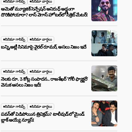
సినిమా గాసిప్స్
సినిమా వార్తలు
ఆమెతో మ్యూజిక్ సెన్సేషన్ అనిరుధ్ అడ్డంగా
దొరికిపోయారా? లాస్ వెగాస్ హోటల్‌లో సీక్రెట్ మేటర్!
సినిమా గాసిప్స్
సినిమా వార్తలు
బన్ని,అట్లీ సినిమాపై వైరల్ రూమర్, అసలు నిజం ఇదే
సినిమా గాసిప్స్
సినిమా వార్తలు
నెలకు రూ. 3 కోట్ల సంపాదన.. రాజశేఖర్ ‘గోలీ ఫ్యాక్టరీ’
వెనుక అసలు నిజం ఇదీ!
సినిమా గాసిప్స్
సినిమా వార్తలు
పవన్‌తో విడిపోయిన త్రివిక్రమ్? టాలీవుడ్‌లో మైండ్
బ్లాక్ అయ్యే న్యూస్!