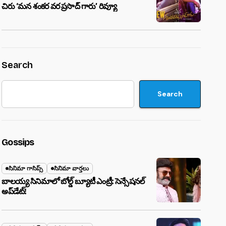
చిరు ‘మ‌న శంక‌ర వ‌ర ప్ర‌సాద్ గారు’ రివ్యూ
Search
Search
Gossips
సినిమా గాసిప్స్
సినిమా వార్తలు
బాలయ్య సినిమాలో బోల్డ్ బ్యూటీ ఎంట్రీ: సెన్సేషనల్
అప్‌డేట్!