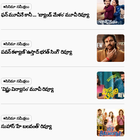
సినిమా సమీక్షలు
ఫన్ మూవీనే కానీ … ‘బ్యాండ్‌ మేళం’ మూవీ రివ్యూ
సినిమా సమీక్షలు
పవన్ కళ్యాణ్ ‘ఉస్తాద్ భ‌గ‌త్ సింగ్’ రివ్యూ
సినిమా సమీక్షలు
‘విష్ణు విన్యాసం’ మూవీ రివ్యూ
సినిమా సమీక్షలు
సుహాస్ ‘హే బలవంత్’ రివ్యూ