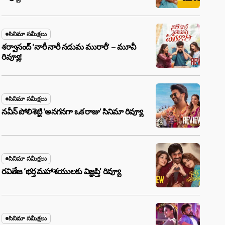
సినిమా సమీక్షలు
శర్వానంద్ ‘నారీ నారీ నడుమ మురారీ’ – మూవీ
రివ్యూ!
సినిమా సమీక్షలు
నవీన్ పోలిశెట్టి ‘అనగనగా ఒక రాజు’ సినిమా రివ్యూ
సినిమా సమీక్షలు
రవితేజ ‘భర్త మహాశయులకు విజ్ఞప్తి’ రివ్యూ
సినిమా సమీక్షలు