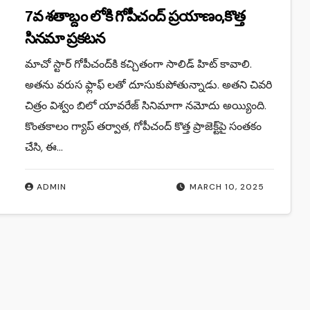
7వ శతాబ్దం లోకి గోపీచంద్ ప్రయాణం,కొత్త
సినమా ప్రకటన
మాచో స్టార్ గోపీచంద్‌కి కచ్చితంగా సాలిడ్ హిట్ కావాలి.
అతను వరుస ఫ్లాఫ్ లతో దూసుకుపోతున్నాడు. అతని చివరి
చిత్రం విశ్వం బిలో యావరేజ్ సినిమాగా నమోదు అయ్యింది.
కొంతకాలం గ్యాప్ తర్వాత, గోపీచంద్ కొత్త ప్రాజెక్ట్‌పై సంతకం
చేసి, ఈ…
ADMIN
MARCH 10, 2025