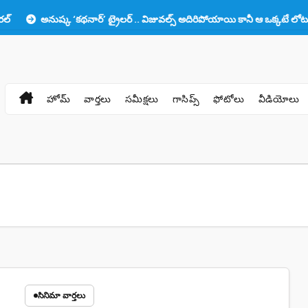
అనుష్క ‘కథనార్’ ట్రైలర్ .. విజువల్స్ అదిరిపోయాయి కానీ ఆ ఒక్కటే లోటు!!
ప
హోమ్
వార్తలు
సమీక్షలు
గాసిప్స్
ఫోటోలు
వీడియోలు
సినిమా వార్తలు