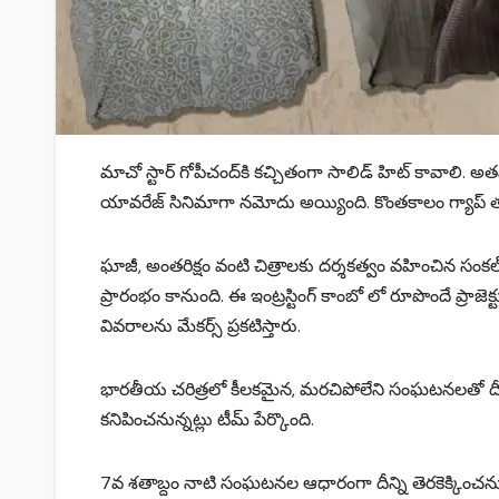
మాచో స్టార్ గోపీచంద్‌కి కచ్చితంగా సాలిడ్ హిట్ కావాలి. 
యావరేజ్ సినిమాగా నమోదు అయ్యింది. కొంతకాలం గ్యాప్ తర్వాత
ఘాజీ, అంత‌రిక్షం వంటి చిత్రాల‌కు ద‌ర్శ‌క‌త్వం వ‌హించిన సంక‌ల్
ప్రారంభం కానుంది. ఈ ఇంట్రస్టింగ్ కాంబో లో రూపొందే ప్రాజెక్టు
వివరాలను మేకర్స్ ప్రకటిస్తారు.
భారతీయ చరిత్రలో కీలకమైన, మరచిపోలేని సంఘటనలతో దీన్న
కనిపించనున్నట్లు టీమ్‌ పేర్కొంది.
7వ శతాబ్దం నాటి సంఘటనల ఆధారంగా దీన్ని తెరకెక్కించనున్నా