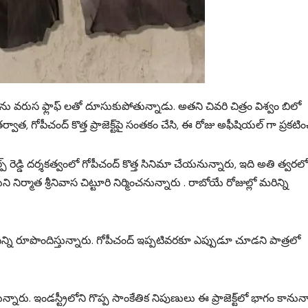
అతను వరుస ఫ్లాఫ్ లతో దూసుకుపోతున్నాడు. అతని చివరి చిత్రం విశ్వం బిలో
, గోపీచంద్ కొత్త ప్రాజెక్ట్‌పై సంతకం చేసి, ఈ రోజు అఫీషియల్ గా ప్రకటి
ప్ రెడ్డి ద‌ర్శ‌క‌త్వంలో గోపీచంద్ కొత్త సినిమా చేయ‌నున్నారు, ఇది అతి త్వ‌ర‌లో
ని నిర్మాత శ్రీనివాస చిట్టూరి నిర్మించనున్నారు . రాబోయే రోజుల్లో మరిన్ని
ి రూపొందిస్తున్నారు. గోపీచంద్‌ ఇప్పటివరకూ ఎప్పుడూ చూడని పాత్రలో
రు. ఇండస్ట్రీలోని గొప్ప సాంకేతిక నిపుణులు ఈ ప్రాజెక్ట్‌లో భాగం కానున్