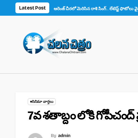
Skip
Latest Post
న్స్ ఫిదా!
ఆరెంజ్ చీరలో మెరిసిన రాశి సింగ్.. లేటెస్ట్ ఫొటోలు వైరల్
అను
to
content
సినిమా వార్తలు
7వ శతాబ్దం లోకి గోపీచంద్
By
admin