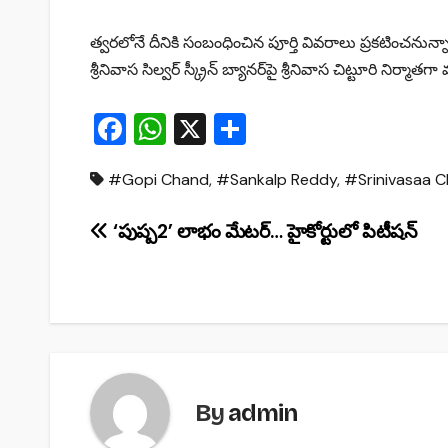
త్వరలోనే దీనికి సంబంధించిన పూర్తి వివరాలు ప్రకటించనున్న
శ్రీనివాస సిల్వర్‌ స్క్రీన్‌ బ్యానర్‌పై శ్రీనివాస చిట్టూరి నిర్మాత
F
W
X
S
a
h
h
#Gopi Chand
,
#Sankalp Reddy
,
#Srinivasaa Ch
c
at
ar
e
s
e
Post
‘పుష్ప2’ లాభం మేటర్… హైకోర్టులో పిటీషన్
b
A
navigation
o
p
o
p
k
By
admin