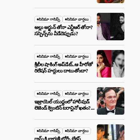
ఉన్న ఆ ప్లాన్ ఏంటి? అసలేం
జరుగుతోంది!
సినిమా గాసిప్స్
సినిమా వార్తలు
అల్లు అర్జున్ తోనా ఎన్టీఆర్ తోనా?
సస్పెన్స్‌ను వీడేదెప్పుడు?
సినిమా గాసిప్స్
సినిమా వార్తలు
శ్రీలీల షాకింగ్ అప్‌డేట్..ఆ హీరోతో
రిలేషన్ హద్దులు దాటుతోందా?
సినిమా గాసిప్స్
సినిమా వార్తలు
ఇజ్రాయెల్ యుద్ధంలో హాలీవుడ్
లెజెండ్ క్వెంటిన్ టరాన్టినో ఖతం?
క్షిపణి దాడిలో ఫ్యామిలీతో సహా
బూడిదయ్యారా? అసలు నిజం
ఇదీ!
సినిమా గాసిప్స్
సినిమా వార్తలు
రామ్ కి భాగ్యశ్రీ బోర్సే బ్రేకప్