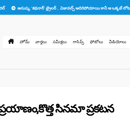
ష్క ‘కథనార్’ ట్రైలర్ .. విజువల్స్ అదిరిపోయాయి కానీ ఆ ఒక్కటే లోటు!!
ప్రభ
హోమ్
వార్తలు
సమీక్షలు
గాసిప్స్
ఫోటోలు
వీడియోలు
 ప్రయాణం,కొత్త సినమా ప్రకటన