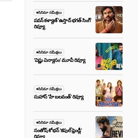
సినిమా సమీక్షలు
పవన్ కళ్యాణ్ ‘ఉస్తాద్ భ‌గ‌త్ సింగ్’
రివ్యూ
సినిమా సమీక్షలు
‘విష్ణు విన్యాసం’ మూవీ రివ్యూ
సినిమా సమీక్షలు
సుహాస్ ‘హే బలవంత్’ రివ్యూ
సినిమా సమీక్షలు
సంతోష్ శోభన్ ‘కపుల్ ఫ్రెండ్లీ’
రివ్యూ