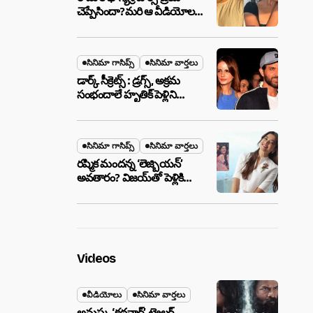
చెప్పేసిందా?మరి ఆ వీడియోల
మాటేంటి?
సినిమా గాసిప్స్
సినిమా వార్తలు
డార్క్ సీక్రెట్స్ : డ్రగ్స్, అక్రమ
సంభందాలే హృతిక్ పెళ్లిని
పెటాకులు చేసాయా?
సినిమా గాసిప్స్
సినిమా వార్తలు
రష్మిక మందన్న ‘లెజ్బియన్’
అవతారం? విజయ్‌తో పెళ్లికి
ముందే షాకింగ్ రూమర్స్
,నిజమేనా?
Videos
వీడియోలు
సినిమా వార్తలు
అనుష్క ‘కథనార్’ ట్రైలర్ ..