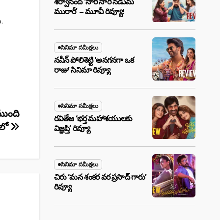
శర్వానంద్ ‘నారీ నారీ నడుమ
మురారీ’ – మూవీ రివ్యూ!
.
సినిమా సమీక్షలు
నవీన్ పోలిశెట్టి ‘అనగనగా ఒక
రాజు’ సినిమా రివ్యూ
సినిమా సమీక్షలు
ముంది
రవితేజ ‘భర్త మహాశయులకు
లో
విజ్ఞప్తి’ రివ్యూ
సినిమా సమీక్షలు
చిరు ‘మ‌న శంక‌ర వ‌ర ప్ర‌సాద్ గారు’
రివ్యూ