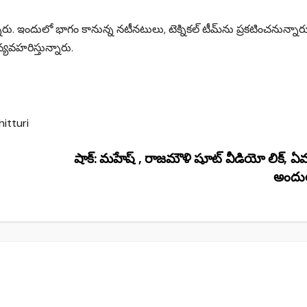
ారు. ఇందులో భాగం కానున్న నటీనటులు, టెక్నికల్‌ టీమ్‌ను ప్రకటించనున్నారు
గా వ్యవహరిస్తున్నారు.
itturi
షాక్: మహేష్ , రాజమౌళి షూట్ వీడియో లిక్, ఏ
అందు