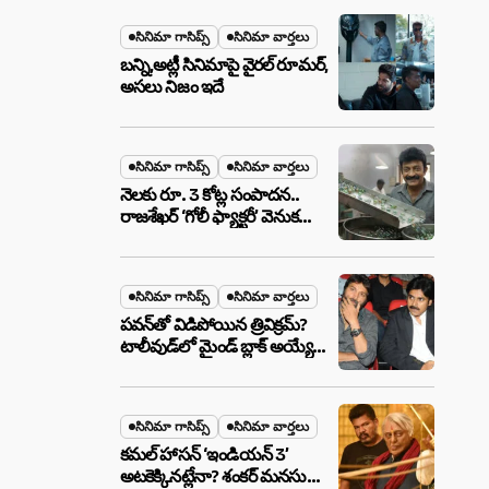
మేటర్!
సినిమా గాసిప్స్
సినిమా వార్తలు
బన్ని,అట్లీ సినిమాపై వైరల్ రూమర్,
అసలు నిజం ఇదే
సినిమా గాసిప్స్
సినిమా వార్తలు
నెలకు రూ. 3 కోట్ల సంపాదన..
రాజశేఖర్ ‘గోలీ ఫ్యాక్టరీ’ వెనుక
అసలు నిజం ఇదీ!
సినిమా గాసిప్స్
సినిమా వార్తలు
పవన్‌తో విడిపోయిన త్రివిక్రమ్?
టాలీవుడ్‌లో మైండ్ బ్లాక్ అయ్యే
న్యూస్!
సినిమా గాసిప్స్
సినిమా వార్తలు
కమల్ హాసన్ ‘ఇండియన్ 3’
అటకెక్కినట్లేనా? శంకర్ మనసులో