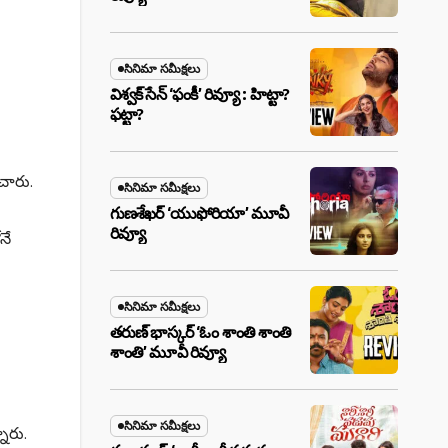
సినిమా సమీక్షలు
విశ్వక్ సేన్ ‘ఫంకీ’ రివ్యూ : హిట్టా?
ఫట్టా?
ంచారు.
సినిమా సమీక్షలు
గుణశేఖర్ ‘యుఫోరియా’ మూవీ
రివ్యూ
నే
సినిమా సమీక్షలు
తరుణ్ భాస్కర్ ‘ఓం శాంతి శాంతి
శాంతి’ మూవీ రివ్యూ
సినిమా సమీక్షలు
నారు.