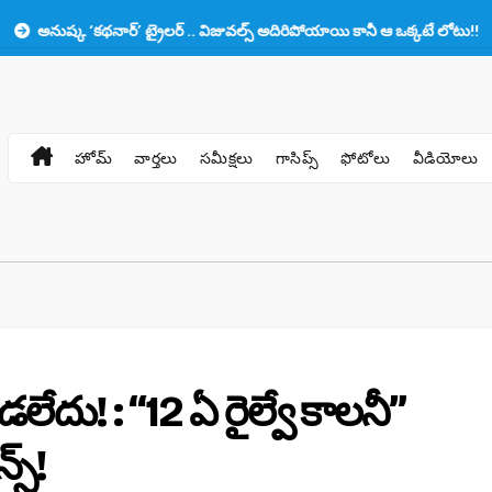
‘కథనార్’ ట్రైలర్ .. విజువల్స్ అదిరిపోయాయి కానీ ఆ ఒక్కటే లోటు!!
ప్రభాస్‌క
హోమ్
వార్తలు
సమీక్షలు
గాసిప్స్
ఫోటోలు
వీడియోలు
ేదు! : “12 ఏ రైల్వే కాలనీ”
్స్!