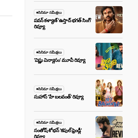
సినిమా సమీక్షలు
పవన్ కళ్యాణ్ ‘ఉస్తాద్ భ‌గ‌త్ సింగ్’
రివ్యూ
సినిమా సమీక్షలు
‘విష్ణు విన్యాసం’ మూవీ రివ్యూ
సినిమా సమీక్షలు
సుహాస్ ‘హే బలవంత్’ రివ్యూ
సినిమా సమీక్షలు
సంతోష్ శోభన్ ‘కపుల్ ఫ్రెండ్లీ’
రివ్యూ