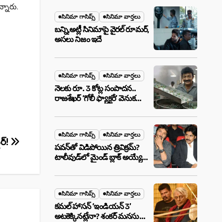
మేటర్!
్నారు.
సినిమా గాసిప్స్
సినిమా వార్తలు
బన్ని,అట్లీ సినిమాపై వైరల్ రూమర్,
అసలు నిజం ఇదే
సినిమా గాసిప్స్
సినిమా వార్తలు
నెలకు రూ. 3 కోట్ల సంపాదన..
రాజశేఖర్ ‘గోలీ ఫ్యాక్టరీ’ వెనుక
అసలు నిజం ఇదీ!
సినిమా గాసిప్స్
సినిమా వార్తలు
ైర్!
పవన్‌తో విడిపోయిన త్రివిక్రమ్?
టాలీవుడ్‌లో మైండ్ బ్లాక్ అయ్యే
న్యూస్!
సినిమా గాసిప్స్
సినిమా వార్తలు
కమల్ హాసన్ ‘ఇండియన్ 3’
అటకెక్కినట్లేనా? శంకర్ మనసులో