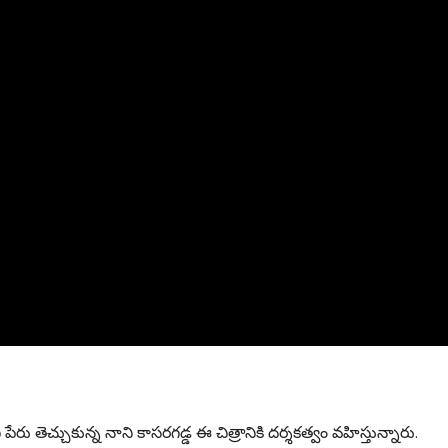
ి పేరు తెచ్చుకున్న నాని కాసరగడ్డ ఈ చిత్రానికి దర్శకత్వం వహిస్తున్నారు.