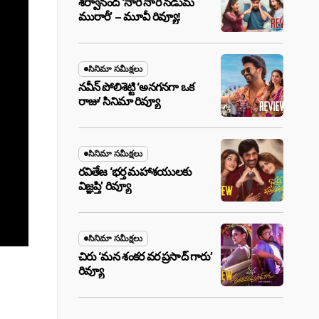
శర్వానంద్ ‘నారీ నారీ నడుమ
మురారీ’ – మూవీ రివ్యూ!
సినిమా సమీక్షలు
నవీన్ పోలిశెట్టి ‘అనగనగా ఒక
రాజు’ సినిమా రివ్యూ
సినిమా సమీక్షలు
రవితేజ ‘భర్త మహాశయులకు
విజ్ఞప్తి’ రివ్యూ
సినిమా సమీక్షలు
చిరు ‘మ‌న శంక‌ర వ‌ర ప్ర‌సాద్ గారు’
రివ్యూ