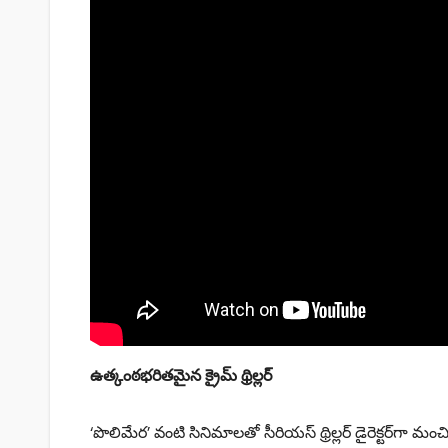
ఉత్కంఠభరితమైన క్రైమ్ థ్రిల్లర్
‘పొలిమేర’ వంటి సినిమాలతో సీరియస్ థ్రిల్లర్ డైరెక్టర్‌గా మంచ