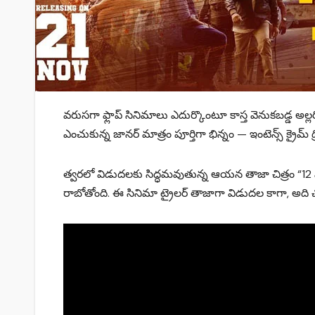
వరుసగా ఫ్లాప్ సినిమాలు ఎదుర్కొంటూ కాస్త వెనుకబడ్డ అల్లర
ఎంచుకున్న జానర్ మాత్రం పూర్తిగా భిన్నం — ఇంటెన్స్ క్రైమ్ థ్రి
త్వరలో విడుదలకు సిద్ధమవుతున్న ఆయన తాజా చిత్రం “12 ఏ 
రాబోతోంది. ఈ సినిమా ట్రైలర్ తాజాగా విడుదల కాగా, అది