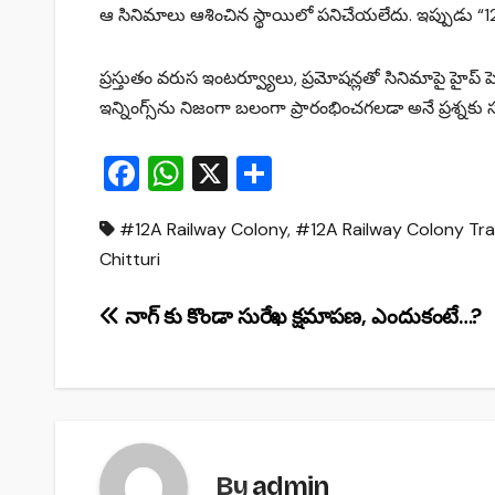
ఆ సినిమాలు ఆశించిన స్థాయిలో పనిచేయలేదు. ఇప్పుడు “12 ఏ రై
ప్రస్తుతం వరుస ఇంటర్వ్యూలు, ప్రమోషన్లతో సినిమాపై హైప్ పె
ఇన్నింగ్స్‌ను నిజంగా బలంగా ప్రారంభించగలడా అనే ప్రశ్న
F
W
X
S
a
h
h
#12A Railway Colony
,
#12A Railway Colony Trai
c
at
ar
Chitturi
e
s
e
b
A
Post
నాగ్ కు కొండా సురేఖ క్షమాపణ, ఎందుకంటే…?
o
p
navigation
o
p
k
By
admin