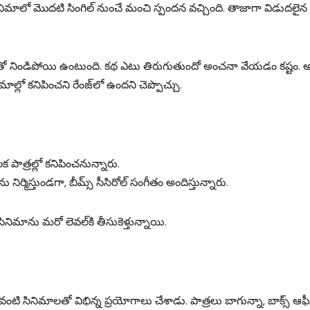
 ఈ సినిమాలో మొదటి సింగిల్ నుంచే మంచి స్పందన వచ్చింది. తాజాగా విడుదలైన 
 ట్విస్టులతో నిండిపోయి ఉంటుంది. కథ ఎటు తిరుగుతుందో అంచనా వేయడం కష్టం. అల
మాల్లో కనిపించని రేంజ్‌లో ఉందని చెప్పొచ్చు.
క పాత్రల్లో కనిపించనున్నారు.
ాను నిర్మిస్తుండగా, బీమ్స్ సీసిరోల్ సంగీతం అందిస్తున్నారు.
డా సినిమాను మరో లెవల్‌కి తీసుకెళ్తున్నాయి.
” వంటి సినిమాలతో విభిన్న ప్రయోగాలు చేశాడు. పాత్రలు బాగున్నా, బాక్స్ ఆఫీస