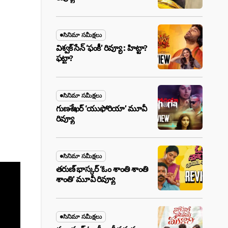
సినిమా సమీక్షలు
విశ్వక్ సేన్ ‘ఫంకీ’ రివ్యూ : హిట్టా?
ఫట్టా?
సినిమా సమీక్షలు
గుణశేఖర్ ‘యుఫోరియా’ మూవీ
రివ్యూ
సినిమా సమీక్షలు
తరుణ్ భాస్కర్ ‘ఓం శాంతి శాంతి
శాంతి’ మూవీ రివ్యూ
సినిమా సమీక్షలు