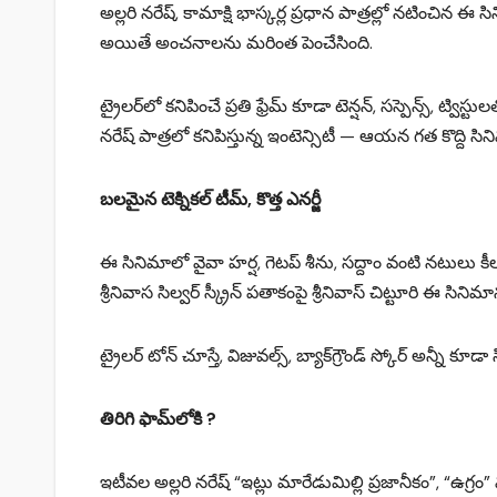
అల్లరి నరేష్, కామాక్షి భాస్కర్ల ప్రధాన పాత్రల్లో నటించిన
అయితే అంచనాలను మరింత పెంచేసింది.
ట్రైలర్‌లో కనిపించే ప్రతి ఫ్రేమ్ కూడా టెన్షన్, సస్పెన్స్,
నరేష్ పాత్రలో కనిపిస్తున్న ఇంటెన్సిటీ — ఆయన గత కొద్ది సిని
బలమైన టెక్నికల్ టీమ్, కొత్త ఎనర్జీ
ఈ సినిమాలో వైవా హర్ష, గెటప్ శీను, సద్దాం వంటి నటులు కీల
శ్రీనివాస సిల్వర్ స్క్రీన్ పతాకంపై శ్రీనివాస్ చిట్టూరి ఈ సినిమ
ట్రైలర్ టోన్ చూస్తే, విజువల్స్, బ్యాక్‌గ్రౌండ్ స్కోర్ అన్నీ కూ
తిరిగి ఫామ్‌లోకి ?
ఇటీవల అల్లరి నరేష్ “ఇట్లు మారేడుమిల్లి ప్రజానీకం”, “ఉగ్రం