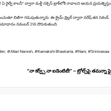
ల్వే కాలనీ” ద్వారా మళ్లీ సక్సెస్ ట్రాక్‌లోకి రావాలని ఆయన ప్రయత్నిస్తున
ంచుతూ బిజీగా గడుపుతున్నారు. ఈ క్రైమ్ థ్రిల్లర్‌ ద్వారా నరేష్ తన సెకండ్
కు సమాధానం నవంబర్ 21న దొరుకుతుంది.
ler
,
#Allari Naresh
,
#Kamakshi Bhaskarla
,
#Nani
,
#Srinivasaa
“నా కర్వ్స్ నా ఐడెంటిటీ!” – ట్రోల్స్‌పై తమన్నా ఫ