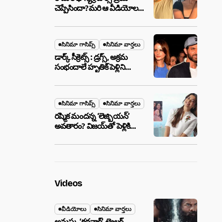
చెప్పేసిందా?మరి ఆ వీడియోల
మాటేంటి?
సినిమా గాసిప్స్
సినిమా వార్తలు
డార్క్ సీక్రెట్స్ : డ్రగ్స్, అక్రమ
సంభందాలే హృతిక్ పెళ్లిని
పెటాకులు చేసాయా?
సినిమా గాసిప్స్
సినిమా వార్తలు
రష్మిక మందన్న ‘లెజ్బియన్’
అవతారం? విజయ్‌తో పెళ్లికి
ముందే షాకింగ్ రూమర్స్
,నిజమేనా?
Videos
వీడియోలు
సినిమా వార్తలు
అనుష్క ‘కథనార్’ ట్రైలర్ ..