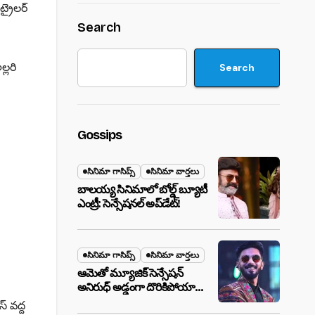
ట్రైలర్
Search
్లరి
Search
Gossips
సినిమా గాసిప్స్
సినిమా వార్తలు
బాలయ్య సినిమాలో బోల్డ్ బ్యూటీ
ఎంట్రీ: సెన్సేషనల్ అప్‌డేట్!
సినిమా గాసిప్స్
సినిమా వార్తలు
ఆమెతో మ్యూజిక్ సెన్సేషన్
అనిరుధ్ అడ్డంగా దొరికిపోయారా?
లాస్ వెగాస్ హోటల్‌లో సీక్రెట్
్ వద్ద