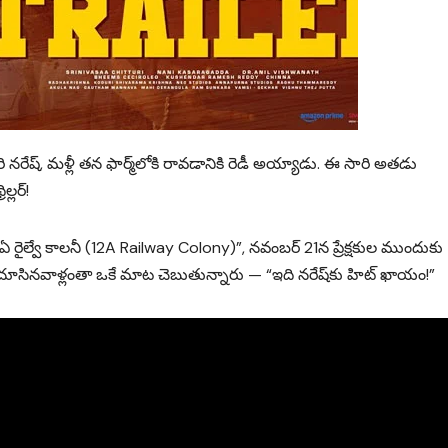
ి నరేష్, మళ్లీ తన ఫార్మ్‌లోకి రావడానికి రెడీ అయ్యాడు. ఈ సారి అతడు
ల్లర్!
రైల్వే కాలనీ (12A Railway Colony)”, నవంబర్ 21న ప్రేక్షకుల ముందుకు
 చూసినవాళ్లంతా ఒకే మాట చెబుతున్నారు — “ఇది నరేష్‌కు హిట్ ఖాయం!”