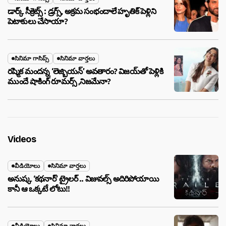
డార్క్ సీక్రెట్స్ : డ్రగ్స్, అక్రమ సంభందాలే హృతిక్ పెళ్లిని
పెటాకులు చేసాయా?
సినిమా గాసిప్స్
సినిమా వార్తలు
రష్మిక మందన్న ‘లెజ్బియన్’ అవతారం? విజయ్‌తో పెళ్లికి
ముందే షాకింగ్ రూమర్స్ ,నిజమేనా?
Videos
వీడియోలు
సినిమా వార్తలు
అనుష్క ‘కథనార్’ ట్రైలర్ .. విజువల్స్ అదిరిపోయాయి
కానీ ఆ ఒక్కటే లోటు!!
వీడియోలు
సినిమా వార్తలు