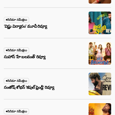
సినిమా సమీక్షలు
‘విష్ణు విన్యాసం’ మూవీ రివ్యూ
సినిమా సమీక్షలు
సుహాస్ ‘హే బలవంత్’ రివ్యూ
సినిమా సమీక్షలు
సంతోష్ శోభన్ ‘కపుల్ ఫ్రెండ్లీ’ రివ్యూ
సినిమా సమీక్షలు