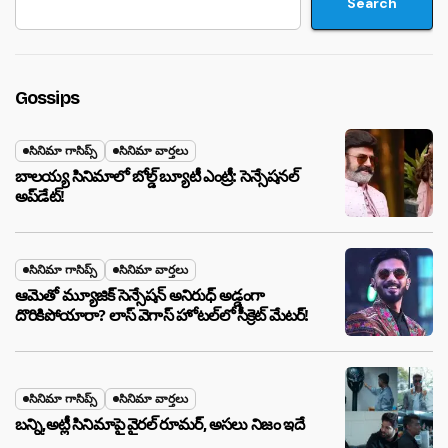
Search
Gossips
సినిమా గాసిప్స్
సినిమా వార్తలు
బాలయ్య సినిమాలో బోల్డ్ బ్యూటీ ఎంట్రీ: సెన్సేషనల్
అప్‌డేట్!
సినిమా గాసిప్స్
సినిమా వార్తలు
ఆమెతో మ్యూజిక్ సెన్సేషన్ అనిరుధ్ అడ్డంగా
దొరికిపోయారా? లాస్ వెగాస్ హోటల్‌లో సీక్రెట్ మేటర్!
సినిమా గాసిప్స్
సినిమా వార్తలు
బన్ని,అట్లీ సినిమాపై వైరల్ రూమర్, అసలు నిజం ఇదే