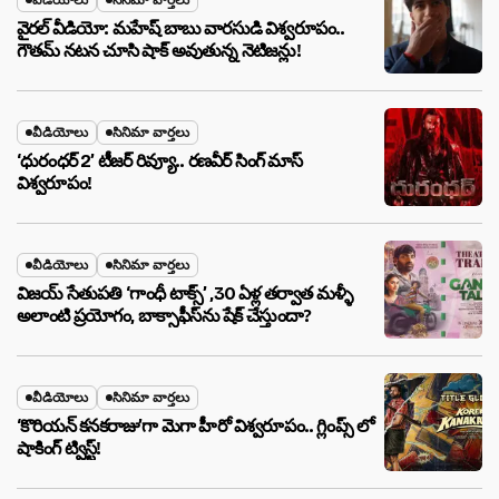
వైరల్ వీడియో: మహేష్ బాబు వారసుడి విశ్వరూపం..
గౌతమ్ నటన చూసి షాక్ అవుతున్న నెటిజన్లు!
వీడియోలు
సినిమా వార్తలు
‘ధురంధర్ 2’ టీజర్ రివ్యూ.. రణవీర్ సింగ్ మాస్
విశ్వరూపం!
వీడియోలు
సినిమా వార్తలు
విజయ్ సేతుపతి ‘గాంధీ టాక్స్’ ,30 ఏళ్ల తర్వాత మళ్ళీ
అలాంటి ప్రయోగం, బాక్సాఫీస్‌ను షేక్ చేస్తుందా?
వీడియోలు
సినిమా వార్తలు
‘కొరియన్ కనకరాజు’గా మెగా హీరో విశ్వరూపం.. గ్లింప్స్ లో
షాకింగ్ ట్విస్ట్!