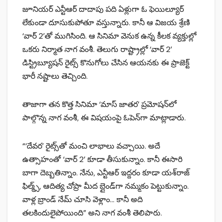
జూనియర్ ఎన్టీఆర్ దాదాపు పది ఏళ్లుగా ఓ ఫెయిల్యూర్
లేకుండా దూసుకుపోతూ వస్తున్నారు. కానీ ఆ విజయ శ్రేణి
‘వార్ 2’తో ముగిసింది. ఆ సినిమా వెనుక ఉన్న కీలక వ్యక్తుల్లో
ఒకరు నిర్మాత నాగ వంశీ. తెలుగు రాష్ట్రాల్లో ‘వార్ 2’
డిస్ట్రిబ్యూషన్ రైట్స్ కొనుగోలు చేసిన ఆయనకు ఈ ప్రాజెక్ట్
భారీ నష్టాలు తెచ్చింది.
తాజాగా తన కొత్త సినిమా ‘మాస్ జాతర’ ప్రమోషన్‌లో
పాల్గొన్న నాగ వంశీ, ఈ విషయంపై ఓపెన్‌గా మాట్లాడారు.
“‘దేవర’ రైట్స్‌తో మంచి లాభాలు వచ్చాయి. అదే
ఉత్సాహంతో ‘వార్ 2’ కూడా తీసుకున్నాం. కానీ ఈసారి
బాగా దెబ్బతిన్నాం. నేను, ఎన్టీఆర్ ఇద్దరం కూడా యశ్‌రాజ్
ఫిల్మ్స్‌, ఆదిత్య చోప్రా మీద బ్లైండ్‌గా నమ్మకం పెట్టుకున్నాం.
వాళ్ల బ్రాండ్ నేమ్ చూసి వెళ్లాం… కానీ అది
తలకిందులైపోయింది” అని నాగ వంశీ తెలిపారు.