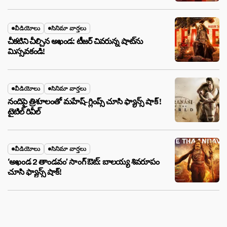
వీడియోలు
సినిమా వార్తలు
చీకటిని చీల్చిన అఖండ: టీజర్ చివరున్న షాట్‌ను
మిస్సవకండి!
వీడియోలు
సినిమా వార్తలు
నందిపై త్రిశూలంతో మహేష్-గ్లింప్స్ చూసి ఫ్యాన్స్ షాక్ !
టైటిల్ రివీల్
వీడియోలు
సినిమా వార్తలు
‘అఖండ 2 తాండవం’ సాంగ్ ఔట్: బాలయ్య శివరూపం
చూసి ఫ్యాన్స్ షాక్!