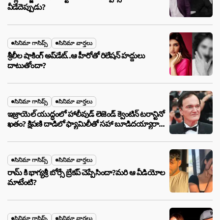
వీడేదెప్పుడు?
సినిమా గాసిప్స్
సినిమా వార్తలు
శ్రీలీల షాకింగ్ అప్‌డేట్..ఆ హీరోతో రిలేషన్ హద్దులు
దాటుతోందా?
సినిమా గాసిప్స్
సినిమా వార్తలు
ఇజ్రాయెల్ యుద్ధంలో హాలీవుడ్ లెజెండ్ క్వెంటిన్ టరాన్టినో
ఖతం? క్షిపణి దాడిలో ఫ్యామిలీతో సహా బూడిదయ్యారా?
అసలు నిజం ఇదీ!
సినిమా గాసిప్స్
సినిమా వార్తలు
రామ్ కి భాగ్యశ్రీ బోర్సే బ్రేకప్ చెప్పేసిందా?మరి ఆ వీడియోల
మాటేంటి?
సినిమా గాసిప్స్
సినిమా వార్తలు