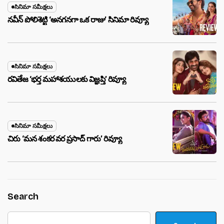
సినిమా సమీక్షలు
నవీన్ పోలిశెట్టి ‘అనగనగా ఒక రాజు’ సినిమా రివ్యూ
సినిమా సమీక్షలు
రవితేజ ‘భర్త మహాశయులకు విజ్ఞప్తి’ రివ్యూ
సినిమా సమీక్షలు
చిరు ‘మ‌న శంక‌ర వ‌ర ప్ర‌సాద్ గారు’ రివ్యూ
Search