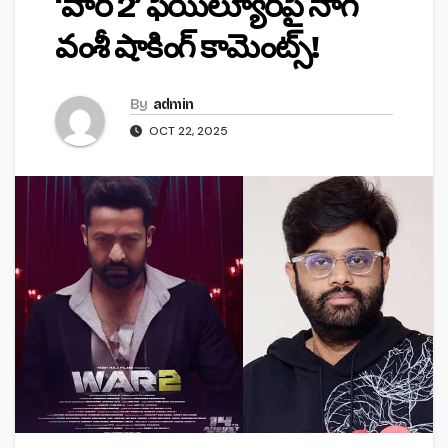
‘వార్ 2’ ఫెయిల్యూర్‌పై నాగ
వంశీ షాకింగ్ కామెంట్స్!
By
admin
OCT 22, 2025