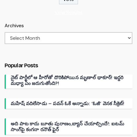
View Results
Archives
Popular Posts
నైట్ పార్టీలో ఆ హీరోతో దొరికిపోయిన మృణాల్ థాకూర్! ఇద్దరి
మధ్యా ఏం జరుగుతోంది?!
మహేష్ వదిలేసాడు – పవన్ ఓకే అన్నాడు: ‘ఓజీ’ వెనక సీక్రెట్!
అది పాట కాదు బూతు పురాణం,బ్యాన్ చేయాల్సిందే!: ఐటమ్
సాంగ్‌పై కంగనా రనౌత్ ఫైర్