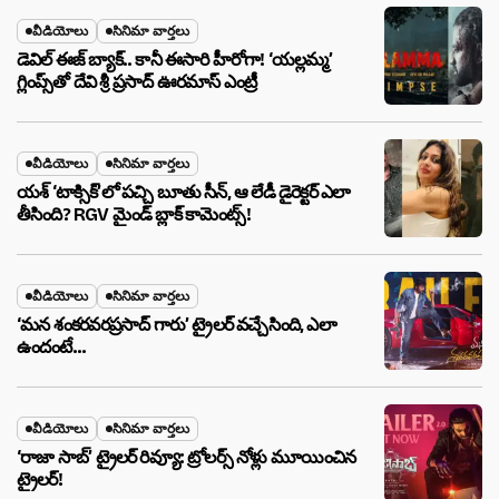
వీడియోలు
సినిమా వార్తలు
డెవిల్ ఈజ్ బ్యాక్.. కానీ ఈసారి హీరోగా! ‘యల్లమ్మ’
గ్లింప్స్‌తో దేవి శ్రీ ప్రసాద్ ఊరమాస్ ఎంట్రీ
వీడియోలు
సినిమా వార్తలు
యశ్ ‘టాక్సిక్’లో పచ్చి బూతు సీన్, ఆ లేడీ డైరెక్టర్ ఎలా
తీసింది? RGV మైండ్ బ్లాక్ కామెంట్స్!
వీడియోలు
సినిమా వార్తలు
‘మన శంకరవరప్రసాద్ గారు’ ట్రైలర్ వచ్చేసింది, ఎలా
ఉందంటే…
వీడియోలు
సినిమా వార్తలు
‘రాజా సాబ్’ ట్రైలర్ రివ్యూ: ట్రోలర్స్ నోళ్లు మూయించిన
ట్రైలర్!