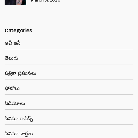
March 31, 2026
Categories
అవీ ఇవీ
తెలుగు
పత్రికా ప్రకటనలు
ఫోటోలు
వీడియోలు
సినిమా గాసిప్స్
సినిమా వార్తలు