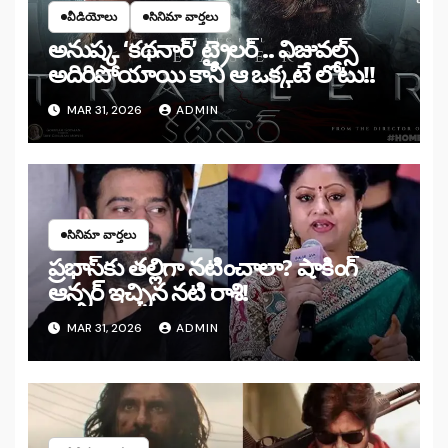
వీడియోలు
సినిమా వార్తలు
అనుష్క ‘కథనార్’ ట్రైలర్ .. విజువల్స్
అదిరిపోయాయి కానీ ఆ ఒక్కటే లోటు!!
MAR 31, 2026
ADMIN
సినిమా వార్తలు
ప్రభాస్‌కు తల్లిగా నటించాలా? షాకింగ్
ఆన్సర్ ఇచ్చిన నటి రాశి!
MAR 31, 2026
ADMIN