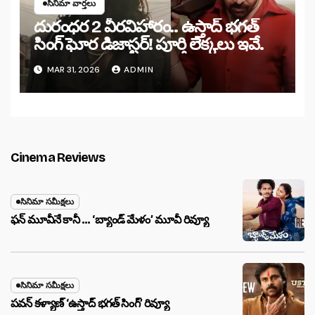
సినిమా వార్తలు
దురంధర 2 వీరవిహారం.. ఉస్తాద్ భగత్
సింగ్ ఘోర డిజాస్టర్! పూర్తి లెక్కలు ఇవే.
MAR 31, 2026
ADMIN
Cinema Reviews
సినిమా సమీక్షలు
ఫన్ మూవీనే కానీ … ‘బ్యాండ్‌ మేళం’ మూవీ రివ్యూ
సినిమా సమీక్షలు
పవన్ కళ్యాణ్ ‘ఉస్తాద్ భ‌గ‌త్ సింగ్’ రివ్యూ