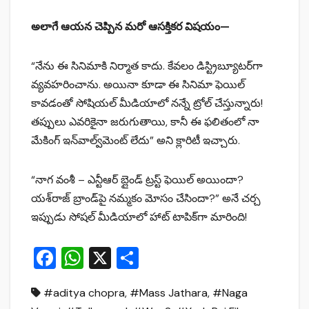
అలాగే ఆయన చెప్పిన మరో ఆసక్తికర విషయం—
“నేను ఈ సినిమాకి నిర్మాత కాదు. కేవలం డిస్ట్రిబ్యూటర్‌గా
వ్యవహరించాను. అయినా కూడా ఈ సినిమా ఫెయిల్
కావడంతో సోషియల్ మీడియాలో నన్నే ట్రోల్ చేస్తున్నారు!
తప్పులు ఎవరికైనా జరుగుతాయి, కానీ ఈ ఫలితంలో నా
మేకింగ్ ఇన్‌వాల్వ్‌మెంట్ లేదు” అని క్లారిటీ ఇచ్చారు.
“నాగ వంశీ – ఎన్టీఆర్ బ్లైండ్ ట్రస్ట్ ఫెయిల్ అయిందా?
యశ్‌రాజ్ బ్రాండ్‌పై నమ్మకం మోసం చేసిందా?” అనే చర్చ
ఇప్పుడు సోషల్ మీడియాలో హాట్ టాపిక్‌గా మారింది!
F
W
X
S
a
h
h
#aditya chopra
,
#Mass Jathara
,
#Naga
c
at
ar