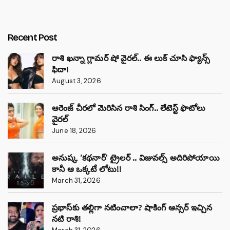
Recent Post
రాశి ఖన్నా గ్లామర్ షో వైరల్.. ఈ లుక్ చూసి ఫ్యాన్స్
ఫిదా!
August 3, 2026
ఆరెంజ్ చీరలో మెరిసిన రాశి సింగ్.. లేటెస్ట్ ఫొటోలు
వైరల్
June 18, 2026
అనుష్క ‘కథనార్’ ట్రైలర్ .. విజువల్స్ అదిరిపోయాయి
కానీ ఆ ఒక్కటే లోటు!!
March 31, 2026
ప్రభాస్‌కు తల్లిగా నటించాలా? షాకింగ్ ఆన్సర్ ఇచ్చిన
నటి రాశి!