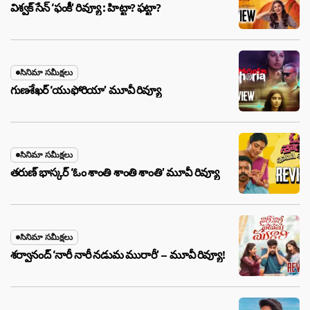
విశ్వక్ సేన్ ‘ఫంకీ’ రివ్యూ : హిట్టా? ఫట్టా?
సినిమా సమీక్షలు
గుణశేఖర్ ‘యుఫోరియా’ మూవీ రివ్యూ
సినిమా సమీక్షలు
తరుణ్ భాస్కర్ ‘ఓం శాంతి శాంతి శాంతి’ మూవీ రివ్యూ
సినిమా సమీక్షలు
శర్వానంద్ ‘నారీ నారీ నడుమ మురారీ’ – మూవీ రివ్యూ!