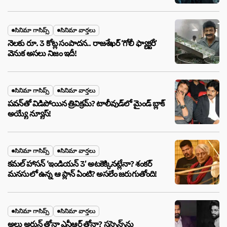
సినిమా గాసిప్స్
సినిమా వార్తలు
నెలకు రూ. 3 కోట్ల సంపాదన.. రాజశేఖర్ ‘గోలీ ఫ్యాక్టరీ’
వెనుక అసలు నిజం ఇదీ!
సినిమా గాసిప్స్
సినిమా వార్తలు
పవన్‌తో విడిపోయిన త్రివిక్రమ్? టాలీవుడ్‌లో మైండ్ బ్లాక్
అయ్యే న్యూస్!
సినిమా గాసిప్స్
సినిమా వార్తలు
కమల్ హాసన్ ‘ఇండియన్ 3’ అటకెక్కినట్లేనా? శంకర్
మనసులో ఉన్న ఆ ప్లాన్ ఏంటి? అసలేం జరుగుతోంది!
సినిమా గాసిప్స్
సినిమా వార్తలు
అల్లు అర్జున్ తోనా ఎన్టీఆర్ తోనా? సస్పెన్స్‌ను