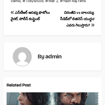
Vamsi
,
#Tollywood
,
#War 2
,
#Yash Raj Films
e
s
e
b
A
Post
ఎన్‌టీఆర్ అసభ్య ఫొటోలు
చిరంజీవి vs బాలయ్య:
o
p
వైరల్, పోలీస్ కంప్లైంట్
సీడెడ్‌లో బిజినెస్ యుద్ధం!
navigation
o
p
ఎవరు గెలుస్తారు?
k
By
admin
Related Post