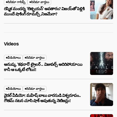
సినిమా గాసిప్స్
సినిమా వార్తలు
రష్మిక మందన్న ‘లెజ్బియన్’ అవతారం? విజయ్‌తో పెళ్లికి
ముందే షాకింగ్ రూమర్స్ ,నిజమేనా?
Videos
వీడియోలు
సినిమా వార్తలు
అనుష్క ‘కథనార్’ ట్రైలర్ .. విజువల్స్ అదిరిపోయాయి
కానీ ఆ ఒక్కటే లోటు!!
వీడియోలు
సినిమా వార్తలు
వైరల్ వీడియో: మహేష్ బాబు వారసుడి విశ్వరూపం..
గౌతమ్ నటన చూసి షాక్ అవుతున్న నెటిజన్లు!