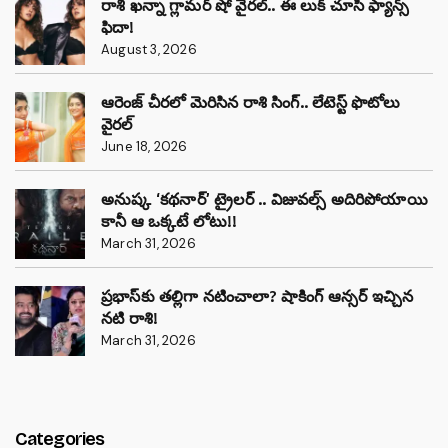
రాశి ఖన్నా గ్లామర్ షో వైరల్.. ఈ లుక్ చూసి ఫ్యాన్స్
ఫిదా!
August 3, 2026
ఆరెంజ్ చీరలో మెరిసిన రాశి సింగ్.. లేటెస్ట్ ఫొటోలు
వైరల్
June 18, 2026
అనుష్క ‘కథనార్’ ట్రైలర్ .. విజువల్స్ అదిరిపోయాయి
కానీ ఆ ఒక్కటే లోటు!!
March 31, 2026
ప్రభాస్‌కు తల్లిగా నటించాలా? షాకింగ్ ఆన్సర్ ఇచ్చిన
నటి రాశి!
March 31, 2026
Categories