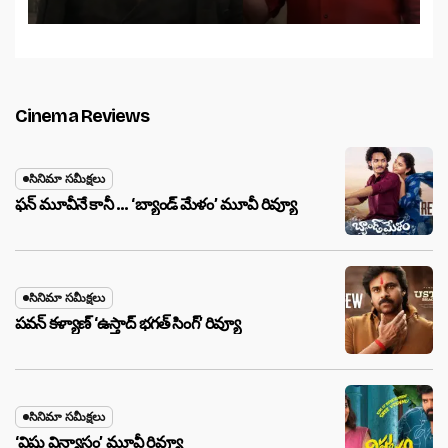
Cinema Reviews
సినిమా సమీక్షలు
ఫన్ మూవీనే కానీ … ‘బ్యాండ్‌ మేళం’ మూవీ రివ్యూ
సినిమా సమీక్షలు
పవన్ కళ్యాణ్ ‘ఉస్తాద్ భ‌గ‌త్ సింగ్’ రివ్యూ
సినిమా సమీక్షలు
‘విష్ణు విన్యాసం’ మూవీ రివ్యూ