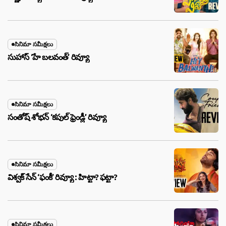
సినిమా సమీక్షలు
సుహాస్ ‘హే బలవంత్’ రివ్యూ
సినిమా సమీక్షలు
సంతోష్ శోభన్ ‘కపుల్ ఫ్రెండ్లీ’ రివ్యూ
సినిమా సమీక్షలు
విశ్వక్ సేన్ ‘ఫంకీ’ రివ్యూ : హిట్టా? ఫట్టా?
సినిమా సమీక్షలు