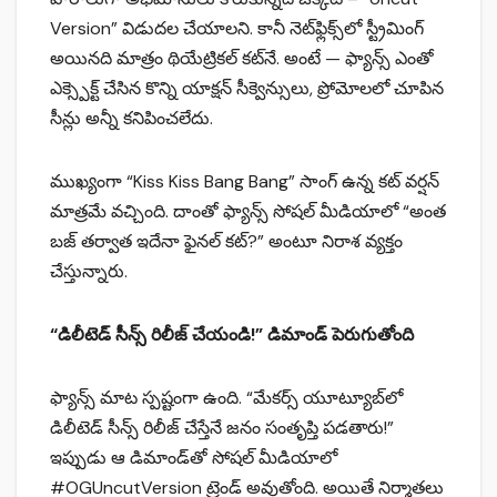
Version” విడుదల చేయాలని. కానీ నెట్‌ఫ్లిక్స్‌లో స్ట్రీమింగ్
అయినది మాత్రం థియేట్రికల్ కట్‌నే. అంటే — ఫ్యాన్స్ ఎంతో
ఎక్స్పెక్ట్ చేసిన కొన్ని యాక్షన్ సీక్వెన్సులు, ప్రోమోలలో చూపిన
సీన్లు అన్నీ కనిపించలేదు.
ముఖ్యంగా “Kiss Kiss Bang Bang” సాంగ్ ఉన్న కట్ వర్షన్
మాత్రమే వచ్చింది. దాంతో ఫ్యాన్స్ సోషల్ మీడియాలో “అంత
బజ్ తర్వాత ఇదేనా ఫైనల్ కట్?” అంటూ నిరాశ వ్యక్తం
చేస్తున్నారు.
“డిలీటెడ్ సీన్స్ రిలీజ్ చేయండి!” డిమాండ్ పెరుగుతోంది
ఫ్యాన్స్ మాట స్పష్టంగా ఉంది. “మేకర్స్ యూట్యూబ్‌లో
డిలీటెడ్ సీన్స్ రిలీజ్ చేస్తేనే జనం సంతృప్తి పడతారు!”
ఇప్పుడు ఆ డిమాండ్‌తో సోషల్ మీడియాలో
#OGUncutVersion ట్రెండ్ అవుతోంది. అయితే నిర్మాతలు