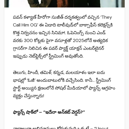
పవన్ కళ్యాణ్ హీరోగా సుజీత్ దర్శకత్వంలో వచ్చిన ‘They
Call Him OG’ ఈ ఏడాది టాలీవుడ్‌లో బాక్సాఫీస్ కలెక్షన్స్‌కి
కొత్త నిర్వచనం ఇచ్చిన సినిమా!. ఓపెనింగ్స్ నుంచి ఎండ్
వరకు 300 కోట్లకు పైగా వసూళ్లతో 2025లోనే అత్యధిక
గ్రాసర్‌గా నిలిచిన ఈ పవర్ ప్యాక్డ్ యాక్షన్ ఎంటర్‌టైనర్
ఇప్పుడు నెట్‌ఫ్లిక్స్‌లో స్ట్రీమింగ్ అవుతోంది.
తెలుగు, హిందీ, తమిళ్, కన్నడ, మలయాళం ఇలా ఐదు
భాషల్లో ‘ఓజీ’ అందుబాటులోకి వచ్చేసింది. కానీ… స్ట్రీమింగ్
స్టార్ట్ అయ్యిన క్షణంలోనే సోషల్ మీడియాలో ఫ్యాన్స్ ఆగ్రహం
వ్యక్తం చేస్తున్నారు!
ఫ్యాన్స్ షాక్‌లో – “ఇదేనా అన్‌కట్ వెర్షన్?”
వారాలుగా అభిమానులు కోరుకున్నది ఒక్కటే – “Uncut