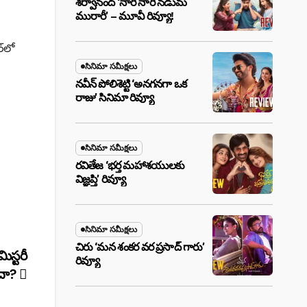
శర్వానంద్ ‘నారీ నారీ నడుమ
మురారీ’ – మూవీ రివ్యూ!
్‌లో
సినిమా సమీక్షలు
నవీన్ పోలిశెట్టి ‘అనగనగా ఒక
రాజు’ సినిమా రివ్యూ
సినిమా సమీక్షలు
రవితేజ ‘భర్త మహాశయులకు
విజ్ఞప్తి’ రివ్యూ
సినిమా సమీక్షలు
చిరు ‘మ‌న శంక‌ర వ‌ర ప్ర‌సాద్ గారు’
ిస్టరీ
రివ్యూ
ందా?