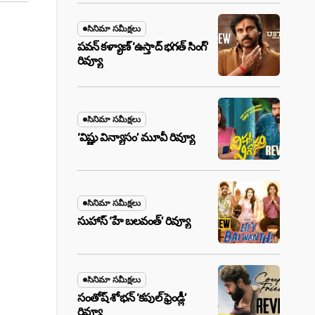
సినిమా సమీక్షలు
పవన్ కళ్యాణ్ ‘ఉస్తాద్ భ‌గ‌త్ సింగ్’
రివ్యూ
సినిమా సమీక్షలు
‘విష్ణు విన్యాసం’ మూవీ రివ్యూ
సినిమా సమీక్షలు
సుహాస్ ‘హే బలవంత్’ రివ్యూ
సినిమా సమీక్షలు
సంతోష్ శోభన్ ‘కపుల్ ఫ్రెండ్లీ’
రివ్యూ