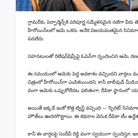
గ్లామర్‌కు, పెర్ఫార్మెన్స్‌కి పరిపూర్ణ సమ్మేళనమైన నటిగా పే
హీరోయిన్‌లలో ఆమె ఒకరు. అనేక విజయవంతమైన సినిమాలతో తన
పడలేదు.
సహనటులతో రిలేషన్‌షిప్స్‌పై ఓపెన్‌గా స్పందించిన ఆమె, రణవీ
ఈ సమయంలో ఆమెకు పెద్ద అవకాశం వచ్చిందని వార్తలు వచ్చాయి 
చిత్రంలో హీరోయిన్‌గా ఎంపికయిందని. కానీ బాలీవుడ్ మీడియా
వంగా ఆమెకు ఒప్పుకోలేదట. ఫలితంగా, దీపికా స్థానంలో ‘యానిమల
అయితే ఇక్కడే ఇంకో కొత్త ట్విస్ట్‌ వచ్చింది — ‘స్పిరిట్’ స
హౌజ్‌లు ఊదరగొట్టాయి. ఈ కథనాల వెనుక దీపికా టీం ఉద్దేశపూర్
కానీ ఈ వార్తలపై సందీప్ రెడ్డి వంగా స్వయంగా స్పందిస్తూ, 