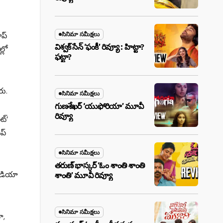
ాప్
సినిమా సమీక్షలు
విశ్వక్ సేన్ ‘ఫంకీ’ రివ్యూ : హిట్టా?
్లో
ఫట్టా?
రు.
సినిమా సమీక్షలు
గుణశేఖర్ ‘యుఫోరియా’ మూవీ
రివ్యూ
ట్’
ప్
సినిమా సమీక్షలు
తరుణ్ భాస్కర్ ‘ఓం శాంతి శాంతి
మీడియా
శాంతి’ మూవీ రివ్యూ
సినిమా సమీక్షలు
ా,