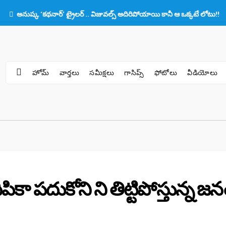
‘కథనార్’ ట్రైలర్ .. విజువల్స్ అదిరిపోయాయి కానీ ఆ ఒక్కటే లోటు!!
ప్రభాస్‌క
హోమ్
వార్తలు
సమీక్షలు
గాసిప్స్
ఫోటోలు
వీడియోలు
ికా పదుకోని ని తిట్టిపోస్తున్న జన