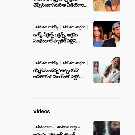
చెప్పేసిందా?మరి ఆ వీడియోల
మాటేంటి?
సినిమా గాసిప్స్
సినిమా వార్తలు
డార్క్ సీక్రెట్స్ : డ్రగ్స్, అక్రమ
సంభందాలే హృతిక్ పెళ్లిని
పెటాకులు చేసాయా?
సినిమా గాసిప్స్
సినిమా వార్తలు
రష్మిక మందన్న ‘లెజ్బియన్’
అవతారం? విజయ్‌తో పెళ్లికి
ముందే షాకింగ్ రూమర్స్
,నిజమేనా?
Videos
వీడియోలు
సినిమా వార్తలు
అనుష్క ‘కథనార్’ ట్రైలర్ ..