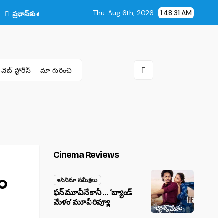
Thu. Aug 6th, 2026
1:48:32 AM
ు తల్లిగా నటించాలా? షాకింగ్ ఆన్సర్ ఇచ్చిన నటి రాశి!
దురంధర 2 వీరవిహారం.. ఉస్త
వెబ్ స్టోరీస్
మా గురించి
Cinema Reviews
ం
సినిమా సమీక్షలు
ఫన్ మూవీనే కానీ … ‘బ్యాండ్‌
మేళం’ మూవీ రివ్యూ