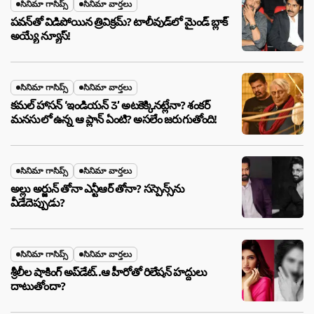
సినిమా గాసిప్స్
సినిమా వార్తలు
పవన్‌తో విడిపోయిన త్రివిక్రమ్? టాలీవుడ్‌లో మైండ్ బ్లాక్
అయ్యే న్యూస్!
సినిమా గాసిప్స్
సినిమా వార్తలు
కమల్ హాసన్ ‘ఇండియన్ 3’ అటకెక్కినట్లేనా? శంకర్
మనసులో ఉన్న ఆ ప్లాన్ ఏంటి? అసలేం జరుగుతోంది!
సినిమా గాసిప్స్
సినిమా వార్తలు
అల్లు అర్జున్ తోనా ఎన్టీఆర్ తోనా? సస్పెన్స్‌ను
వీడేదెప్పుడు?
సినిమా గాసిప్స్
సినిమా వార్తలు
శ్రీలీల షాకింగ్ అప్‌డేట్..ఆ హీరోతో రిలేషన్ హద్దులు
దాటుతోందా?