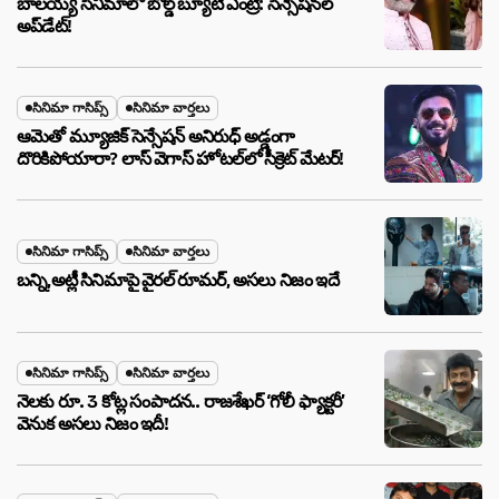
బాలయ్య సినిమాలో బోల్డ్ బ్యూటీ ఎంట్రీ: సెన్సేషనల్
అప్‌డేట్!
సినిమా గాసిప్స్
సినిమా వార్తలు
ఆమెతో మ్యూజిక్ సెన్సేషన్ అనిరుధ్ అడ్డంగా
దొరికిపోయారా? లాస్ వెగాస్ హోటల్‌లో సీక్రెట్ మేటర్!
సినిమా గాసిప్స్
సినిమా వార్తలు
బన్ని,అట్లీ సినిమాపై వైరల్ రూమర్, అసలు నిజం ఇదే
సినిమా గాసిప్స్
సినిమా వార్తలు
నెలకు రూ. 3 కోట్ల సంపాదన.. రాజశేఖర్ ‘గోలీ ఫ్యాక్టరీ’
వెనుక అసలు నిజం ఇదీ!