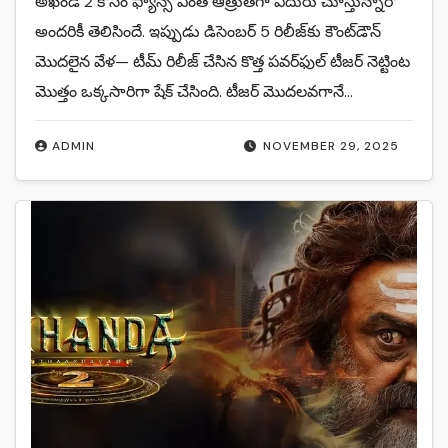
అఖండ 2 కోసం ఫ్యాన్స్ ఎంత ఆత్రుతగా ఎదురు చూస్తున్నారో
అందరికీ తెలిసిందే. ఇప్పుడు డిసెంబర్ 5 రిలీజ్‌కు కౌంట్‌డౌన్
మొదలైన వేళ— టీమ్ రిలీజ్ చేసిన కొత్త ప‌వ‌ర్‌ఫుల్ టీజర్ నెట్టింట
మొత్తం ఒక్కసారిగా షేక్ చేసింది. టీజర్ మొదలవగానే…
ADMIN
NOVEMBER 29, 2025