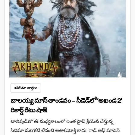
సినిమా వార్తలు
బాలయ్య మాస్ తాండవం – సీడెడ్‌లో ‘అఖండ 2’
రికార్డ్ రేటు షాక్!
టాలీవుడ్‌లో ఈ మధ్యకాలంలో ఇంత హైప్ క్రియేట్ చేస్తున్న
సినిమా మరొకటి లేదంటే అతిశయోక్తి కాదు. గాడ్ ఆఫ్ మాసెస్