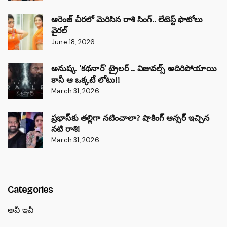
ఆరెంజ్ చీరలో మెరిసిన రాశి సింగ్.. లేటెస్ట్ ఫొటోలు
వైరల్
June 18, 2026
అనుష్క ‘కథనార్’ ట్రైలర్ .. విజువల్స్ అదిరిపోయాయి
కానీ ఆ ఒక్కటే లోటు!!
March 31, 2026
ప్రభాస్‌కు తల్లిగా నటించాలా? షాకింగ్ ఆన్సర్ ఇచ్చిన
నటి రాశి!
March 31, 2026
Categories
అవీ ఇవీ