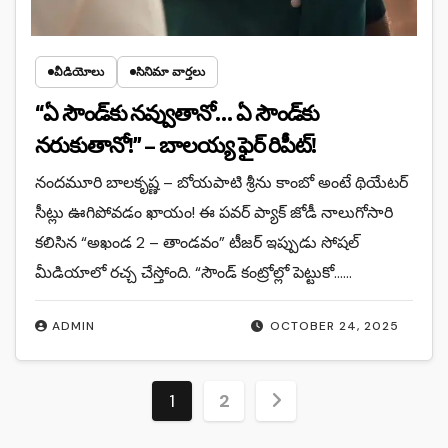
వీడియోలు
సినిమా వార్తలు
“ఏ సౌండ్‌కు నవ్వుతానో… ఏ సౌండ్‌కు
నరుకుతానో!” – బాలయ్య ఫైర్ రిపీట్!
నందమూరి బాలకృష్ణ – బోయపాటి శ్రీను కాంబో అంటే థియేటర్
సీట్లు ఊగిపోవడం ఖాయం! ఈ పవర్ ప్యాక్ జోడీ నాలుగోసారి
కలిసిన “అఖండ 2 – తాండవం” టీజర్ ఇప్పుడు సోషల్
మీడియాలో రచ్చ చేస్తోంది. “సౌండ్ కంట్రోల్లో పెట్టుకో……
ADMIN
OCTOBER 24, 2025
Posts
1
2
pagination