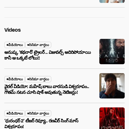
Videos
వీడియోలు
సినిమా వార్తలు
అనుష్క ‘కథనార్’ ట్రైలర్ .. విజువల్స్ అదిరిపోయాయి
కానీ ఆ ఒక్కటే లోటు!!
వీడియోలు
సినిమా వార్తలు
వైరల్ వీడియో: మహేష్ బాబు వారసుడి విశ్వరూపం..
గౌతమ్ నటన చూసి షాక్ అవుతున్న నెటిజన్లు!
వీడియోలు
సినిమా వార్తలు
‘ధురంధర్ 2’ టీజర్ రివ్యూ.. రణవీర్ సింగ్ మాస్
విశ్వరూపం!