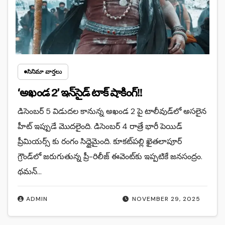
సినిమా వార్తలు
‘అఖండ 2’ ఇన్‌సైడ్ టాక్ షాకింగ్!!
డిసెంబర్ 5 విడుదల కానున్న అఖండ 2 పై టాలీవుడ్‌లో అసలైన
హీట్ ఇప్పుడే మొదలైంది. డిసెంబర్ 4 రాత్రే భారీ పెయిడ్
ప్రీమియర్స్ కు రంగం సిద్దైమైంది. కూకట్‌పల్లి ఖైతలాపూర్
గ్రౌండ్‌లో జరుగుతున్న ప్రీ-రిలీజ్ ఈవెంట్‌కు ఇప్పటికే జనసంద్రం.
థమన్…
ADMIN
NOVEMBER 29, 2025