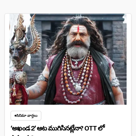
సినిమా వార్తలు
‘అఖండ 2’ ఆట ముగిసినట్లేనా? OTT లో