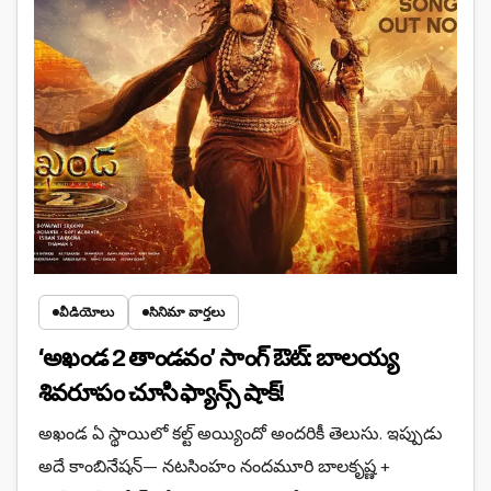
వీడియోలు
సినిమా వార్తలు
‘అఖండ 2 తాండవం’ సాంగ్ ఔట్: బాలయ్య
శివరూపం చూసి ఫ్యాన్స్ షాక్!
అఖండ ఏ స్థాయిలో కల్ట్ అయ్యిందో అందరికీ తెలుసు. ఇప్పుడు
అదే కాంబినేషన్— నటసింహం నందమూరి బాలకృష్ణ +