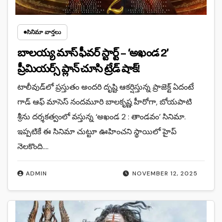
సినిమా వార్తలు
బాలయ్య మాస్ ఫీవర్ స్టార్ట్ – ‘అఖండ 2’
ప్రీమియర్స్ ప్లాన్ చూసి ట్రేడ్ షాక్!
టాలీవుడ్‌లో ప్రస్తుతం అందరి దృష్టి ఆకర్షిస్తున్న ప్రాజెక్ట్ ఏదంటే
గాడ్ ఆఫ్ మాసెస్ నందమూరి బాలకృష్ణ హీరోగా, బోయపాటి
శ్రీను దర్శకత్వంలో వస్తున్న ‘అఖండ 2 : తాండవం’ సినిమా.
ఇప్పటికే ఈ సినిమా చుట్టూ ఊహించని స్థాయిలో హైప్
నెలకొంది.…
ADMIN
NOVEMBER 12, 2025