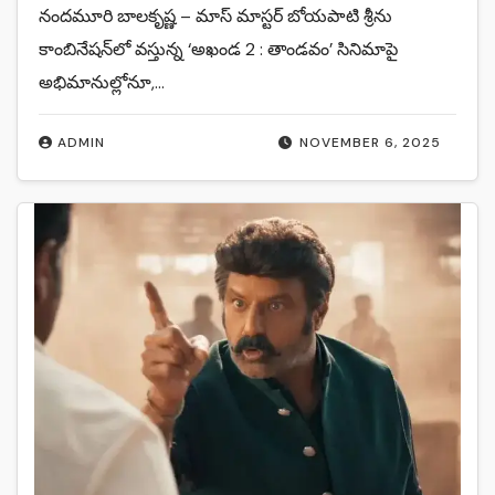
నందమూరి బాలకృష్ణ – మాస్ మాస్టర్ బోయపాటి శ్రీను
కాంబినేషన్‌లో వస్తున్న ‘అఖండ 2 : తాండవం’ సినిమాపై
అభిమానుల్లోనూ,…
ADMIN
NOVEMBER 6, 2025