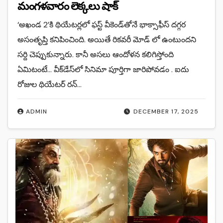
మంగళవారం లెక్కలు షాక్
‘అఖండ 2’కి థియేటర్లలో ఫస్ట్ వీకెండ్‌తోనే భాక్సాఫీస్ దగ్గర
అసంతృప్తి కనిపించింది. అయితే రికవరీ మోడ్ లో ఉంటుందని
సర్ది చెప్పుకున్నారు. కానీ అసలు ఆందోళన కలిగిస్తోంది
ఏమిటంటే… వీక్‌డేస్‌లో సినిమా పూర్తిగా జారిపోవడం . ఐదు
రోజుల థియేటర్ రన్…
ADMIN
DECEMBER 17, 2025