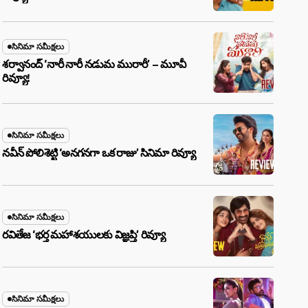
సినిమా సమీక్షలు
శర్వానంద్ ‘నారీ నారీ నడుమ మురారీ’ – మూవీ
రివ్యూ!
సినిమా సమీక్షలు
నవీన్ పోలిశెట్టి ‘అనగనగా ఒక రాజు’ సినిమా రివ్యూ
సినిమా సమీక్షలు
రవితేజ ‘భర్త మహాశయులకు విజ్ఞప్తి’ రివ్యూ
సినిమా సమీక్షలు