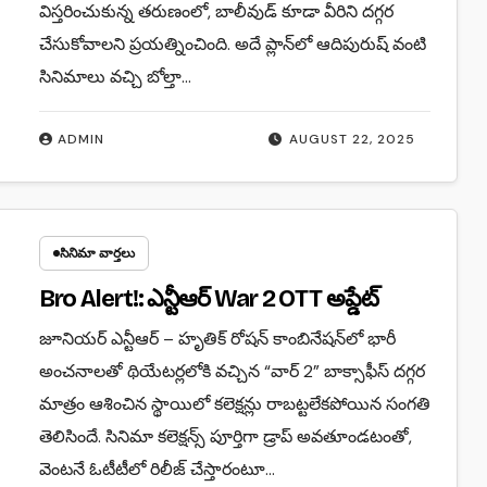
విస్తరించుకున్న తరుణంలో, బాలీవుడ్ కూడా వీరిని దగ్గర
చేసుకోవాలని ప్రయత్నించింది. అదే ప్లాన్‌లో ఆదిపురుష్ వంటి
సినిమాలు వచ్చి బోల్తా…
ADMIN
AUGUST 22, 2025
సినిమా వార్తలు
Bro Alert!: ఎన్టీఆర్ War 2 OTT అప్డేట్
జూనియర్ ఎన్టీఆర్ – హృతిక్ రోషన్ కాంబినేషన్‌లో భారీ
అంచనాలతో థియేటర్లలోకి వచ్చిన “వార్ 2” బాక్సాఫీస్ దగ్గర
మాత్రం ఆశించిన స్థాయిలో కలెక్షన్లు రాబట్టలేకపోయిన సంగతి
తెలిసిందే. సినిమా కలెక్షన్స్ పూర్తిగా డ్రాప్ అవతూండటంతో,
వెంటనే ఓటీటీలో రిలీజ్ చేస్తారంటూ…