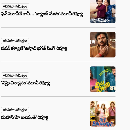
సినిమా సమీక్షలు
ఫన్ మూవీనే కానీ … ‘బ్యాండ్‌ మేళం’ మూవీ రివ్యూ
సినిమా సమీక్షలు
పవన్ కళ్యాణ్ ‘ఉస్తాద్ భ‌గ‌త్ సింగ్’ రివ్యూ
సినిమా సమీక్షలు
‘విష్ణు విన్యాసం’ మూవీ రివ్యూ
సినిమా సమీక్షలు
సుహాస్ ‘హే బలవంత్’ రివ్యూ