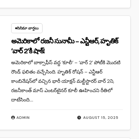
సినిమా వార్తలు
అమెరికాలో రజనీ సునామీ – ఎన్టీఆర్, హృతిక్
‘వార్ 2’కి షాక్!
అమెరికాలో బాక్సాఫీస్ వద్ద ‘కూలీ’ – ‘వార్ 2’ పోటీకి మొదటి
రౌండ్ ఫలితం వచ్చేసింది. హృతిక్ రోషన్ – ఎన్టీఆర్
కాంబినేషన్‌లో వచ్చిన భారీ యాక్షన్ మల్టీస్టారర్ వార్ 2ని,
రజనీకాంత్ మాస్ ఎంటర్‌టైనర్ కూలీ ఊహించని రీతిలో
దాటేసింది.…
ADMIN
AUGUST 15, 2025