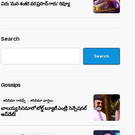
చిరు ‘మ‌న శంక‌ర వ‌ర ప్ర‌సాద్ గారు’ రివ్యూ
Search
Search
Gossips
సినిమా గాసిప్స్
సినిమా వార్తలు
బాలయ్య సినిమాలో బోల్డ్ బ్యూటీ ఎంట్రీ: సెన్సేషనల్
అప్‌డేట్!