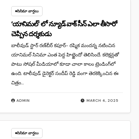
సినిమా వార్తలు
‘యానిమల్’ లో న్యూడ్ వాక్ సీన్ ఎలా తీసారో
చెప్పిన దర్శకుడు
బాలీవుడ్ స్టార్ రణ్‍బీర్ కపూర్- రష్మిక మందన్న నటించిన
యానిమల్ సినిమా ఎంత పెద్ద హిట్టైందో తెలిసిందే. కలెక్షన్లతో
పాటు సోషల్‌ మీడియాలో కూడా చాలా కాలం ట్రెండింగ్‌లో
ఉంది. టాలీవుడ్‌ డైరెక్టర్‌ సందీప్‌ రెడ్డి వంగా తెరకెక్కించిన ఈ
చిత్రం…
ADMIN
MARCH 4, 2025
సినిమా వార్తలు