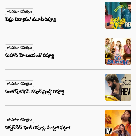
సినిమా సమీక్షలు
‘విష్ణు విన్యాసం’ మూవీ రివ్యూ
సినిమా సమీక్షలు
సుహాస్ ‘హే బలవంత్’ రివ్యూ
సినిమా సమీక్షలు
సంతోష్ శోభన్ ‘కపుల్ ఫ్రెండ్లీ’ రివ్యూ
సినిమా సమీక్షలు
విశ్వక్ సేన్ ‘ఫంకీ’ రివ్యూ : హిట్టా? ఫట్టా?