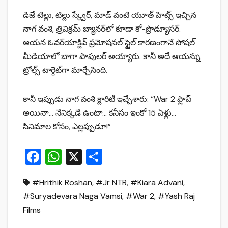
డిజే టిల్లు, టిల్లు స్క్వేర్, మాడ్ వంటి యూత్ హిట్స్ ఇచ్చిన
నాగ వంశి, త్రివిక్రమ్ బ్యానర్‌లో కూడా కో-ప్రొడ్యూసర్.
ఆయన ఓవర్‌యాక్టివ్ ప్రమోషనల్ స్టైల్ కారణంగానే సోషల్
మీడియాలో బాగా పాపులర్ అయ్యారు. కానీ అదే ఆయన్ను
ట్రోల్స్ టార్గెట్‌గా మార్చేసింది.
కానీ ఇప్పుడు నాగ వంశి క్లారిటీ ఇచ్చేశారు: “War 2 ఫ్లాప్
అయినా… నేనిక్కడే ఉంటా… కనీసం ఇంకో 15 ఏళ్లు…
సినిమాల కోసం, ఎల్లప్పుడూ!”
F
W
X
S
a
h
h
#Hrithik Roshan
,
#Jr NTR
,
#Kiara Advani
,
c
at
ar
#Suryadevara Naga Vamsi
,
#War 2
,
#Yash Raj
e
s
e
Films
b
A