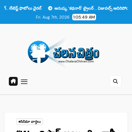
Skip
టోలు వైరల్
అనుష్క ‘కథనార్’ ట్రైలర్ .. విజువల్స్ అదిరిపోయాయి కానీ ఆ ఒక్కట
to
Fri. Aug 7th, 2026
1:05:50 AM
content
సినిమా వార్తలు