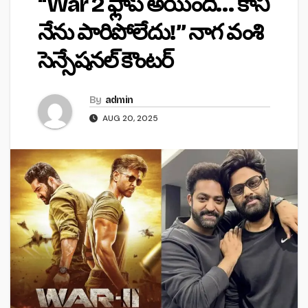
“War 2 ఫ్లాప్ అయింది… కానీ
నేను పారిపోలేదు!” నాగ వంశి
సెన్సేషనల్ కౌంటర్
By
admin
AUG 20, 2025