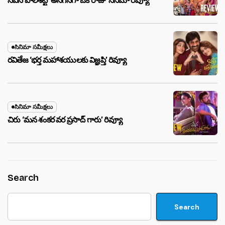
నవీన్ పోలిశెట్టి ‘అనగనగా ఒక రాజు’ సినిమా రివ్యూ
సినిమా సమీక్షలు
రవితేజ ‘భర్త మహాశయులకు విజ్ఞప్తి’ రివ్యూ
సినిమా సమీక్షలు
చిరు ‘మ‌న శంక‌ర వ‌ర ప్ర‌సాద్ గారు’ రివ్యూ
Search
Search