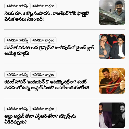
సినిమా గాసిప్స్
సినిమా వార్తలు
నెలకు రూ. 3 కోట్ల సంపాదన.. రాజశేఖర్ ‘గోలీ ఫ్యాక్టరీ’
వెనుక అసలు నిజం ఇదీ!
సినిమా గాసిప్స్
సినిమా వార్తలు
పవన్‌తో విడిపోయిన త్రివిక్రమ్? టాలీవుడ్‌లో మైండ్ బ్లాక్
అయ్యే న్యూస్!
సినిమా గాసిప్స్
సినిమా వార్తలు
కమల్ హాసన్ ‘ఇండియన్ 3’ అటకెక్కినట్లేనా? శంకర్
మనసులో ఉన్న ఆ ప్లాన్ ఏంటి? అసలేం జరుగుతోంది!
సినిమా గాసిప్స్
సినిమా వార్తలు
అల్లు అర్జున్ తోనా ఎన్టీఆర్ తోనా? సస్పెన్స్‌ను
వీడేదెప్పుడు?