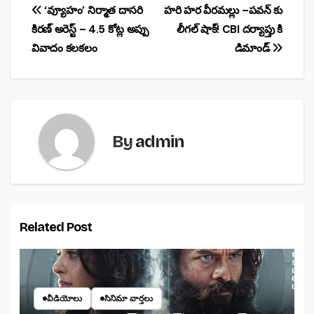
o
p
Post
‘వ్యూహం’ నిర్మాత దాసరి
హరి హర వీరమల్లు –పవన్ కు
o
p
కిరణ్ అరెస్ట్ – 4.5 కోట్ల అప్పు
లీగల్ షాక్! CBI దర్యాప్తు కి
navigation
వివాదం కలకలం
డిమాండ్
k
By
admin
Related Post
వీడియోలు
సినిమా వార్తలు