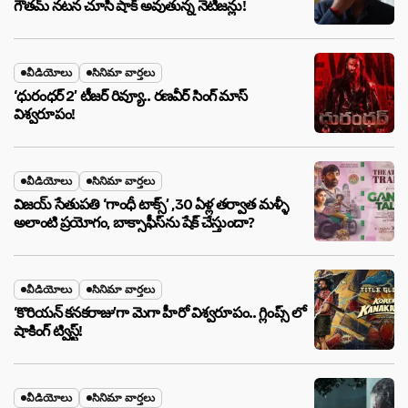
గౌతమ్ నటన చూసి షాక్ అవుతున్న నెటిజన్లు!
వీడియోలు
సినిమా వార్తలు
‘ధురంధర్ 2’ టీజర్ రివ్యూ.. రణవీర్ సింగ్ మాస్
విశ్వరూపం!
వీడియోలు
సినిమా వార్తలు
విజయ్ సేతుపతి ‘గాంధీ టాక్స్’ ,30 ఏళ్ల తర్వాత మళ్ళీ
అలాంటి ప్రయోగం, బాక్సాఫీస్‌ను షేక్ చేస్తుందా?
వీడియోలు
సినిమా వార్తలు
‘కొరియన్ కనకరాజు’గా మెగా హీరో విశ్వరూపం.. గ్లింప్స్ లో
షాకింగ్ ట్విస్ట్!
వీడియోలు
సినిమా వార్తలు