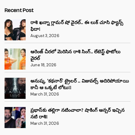
Recent Post
రాశి ఖన్నా గ్లామర్ షో వైరల్.. ఈ లుక్ చూసి ఫ్యాన్స్
ఫిదా!
August 3, 2026
ఆరెంజ్ చీరలో మెరిసిన రాశి సింగ్.. లేటెస్ట్ ఫొటోలు
వైరల్
June 18, 2026
అనుష్క ‘కథనార్’ ట్రైలర్ .. విజువల్స్ అదిరిపోయాయి
కానీ ఆ ఒక్కటే లోటు!!
March 31, 2026
ప్రభాస్‌కు తల్లిగా నటించాలా? షాకింగ్ ఆన్సర్ ఇచ్చిన
నటి రాశి!
March 31, 2026