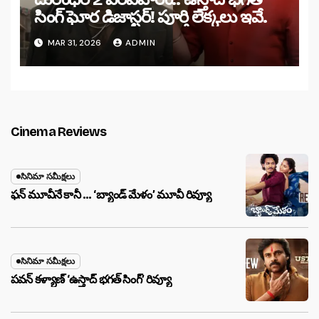
సింగ్ ఘోర డిజాస్టర్! పూర్తి లెక్కలు ఇవే.
MAR 31, 2026
ADMIN
Cinema Reviews
సినిమా సమీక్షలు
ఫన్ మూవీనే కానీ … ‘బ్యాండ్‌ మేళం’ మూవీ రివ్యూ
సినిమా సమీక్షలు
పవన్ కళ్యాణ్ ‘ఉస్తాద్ భ‌గ‌త్ సింగ్’ రివ్యూ