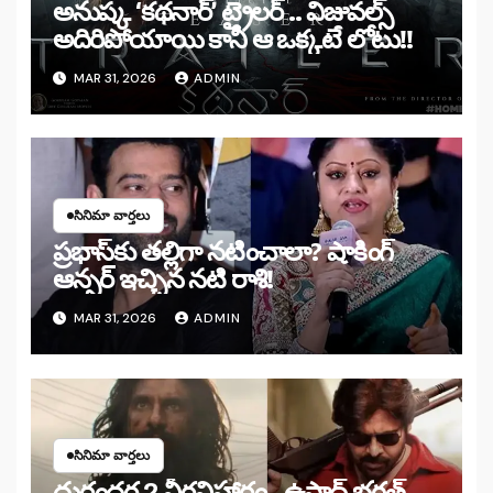
అనుష్క ‘కథనార్’ ట్రైలర్ .. విజువల్స్
అదిరిపోయాయి కానీ ఆ ఒక్కటే లోటు!!
MAR 31, 2026
ADMIN
సినిమా వార్తలు
ప్రభాస్‌కు తల్లిగా నటించాలా? షాకింగ్
ఆన్సర్ ఇచ్చిన నటి రాశి!
MAR 31, 2026
ADMIN
సినిమా వార్తలు
దురంధర 2 వీరవిహారం.. ఉస్తాద్ భగత్