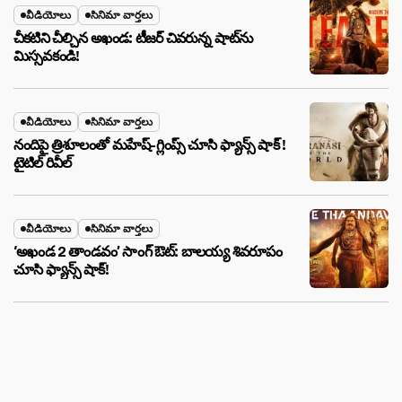
వీడియోలు
సినిమా వార్తలు
చీకటిని చీల్చిన అఖండ: టీజర్ చివరున్న షాట్‌ను
మిస్సవకండి!
వీడియోలు
సినిమా వార్తలు
నందిపై త్రిశూలంతో మహేష్-గ్లింప్స్ చూసి ఫ్యాన్స్ షాక్ !
టైటిల్ రివీల్
వీడియోలు
సినిమా వార్తలు
‘అఖండ 2 తాండవం’ సాంగ్ ఔట్: బాలయ్య శివరూపం
చూసి ఫ్యాన్స్ షాక్!