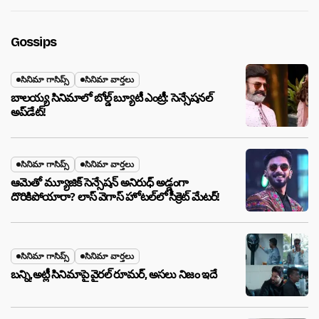
Gossips
సినిమా గాసిప్స్
సినిమా వార్తలు
బాలయ్య సినిమాలో బోల్డ్ బ్యూటీ ఎంట్రీ: సెన్సేషనల్
అప్‌డేట్!
సినిమా గాసిప్స్
సినిమా వార్తలు
ఆమెతో మ్యూజిక్ సెన్సేషన్ అనిరుధ్ అడ్డంగా
దొరికిపోయారా? లాస్ వెగాస్ హోటల్‌లో సీక్రెట్ మేటర్!
సినిమా గాసిప్స్
సినిమా వార్తలు
బన్ని,అట్లీ సినిమాపై వైరల్ రూమర్, అసలు నిజం ఇదే