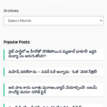
View Results
Archives
Popular Posts
నైట్ పార్టీలో ఆ హీరోతో దొరికిపోయిన మృణాల్ థాకూర్! ఇద్దరి
మధ్యా ఏం జరుగుతోంది?!
మహేష్ వదిలేసాడు – పవన్ ఓకే అన్నాడు: ‘ఓజీ’ వెనక సీక్రెట్!
అది పాట కాదు బూతు పురాణం,బ్యాన్ చేయాల్సిందే!: ఐటమ్
సాంగ్‌పై కంగనా రనౌత్ ఫైర్