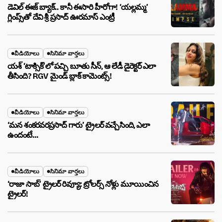
డెవిల్ ఈజ్ బ్యాక్.. కానీ ఈసారి హీరోగా! ‘యల్లమ్మ’
గ్లింప్స్‌తో దేవి శ్రీ ప్రసాద్ ఊరమాస్ ఎంట్రీ
వీడియోలు
సినిమా వార్తలు
యశ్ ‘టాక్సిక్’లో పచ్చి బూతు సీన్, ఆ లేడీ డైరెక్టర్ ఎలా
తీసింది? RGV మైండ్ బ్లాక్ కామెంట్స్!
వీడియోలు
సినిమా వార్తలు
‘మన శంకరవరప్రసాద్ గారు’ ట్రైలర్ వచ్చేసింది, ఎలా
ఉందంటే…
వీడియోలు
సినిమా వార్తలు
‘రాజా సాబ్’ ట్రైలర్ రివ్యూ: ట్రోలర్స్ నోళ్లు మూయించిన
ట్రైలర్!