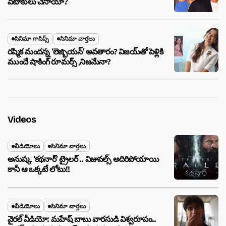
పెటాకులు చేసాయా?
సినిమా గాసిప్స్
సినిమా వార్తలు
రష్మిక మందన్న ‘లెజ్బియన్’ అవతారం? విజయ్‌తో పెళ్లికి
ముందే షాకింగ్ రూమర్స్ ,నిజమేనా?
Videos
వీడియోలు
సినిమా వార్తలు
అనుష్క ‘కథనార్’ ట్రైలర్ .. విజువల్స్ అదిరిపోయాయి
కానీ ఆ ఒక్కటే లోటు!!
వీడియోలు
సినిమా వార్తలు
వైరల్ వీడియో: మహేష్ బాబు వారసుడి విశ్వరూపం..