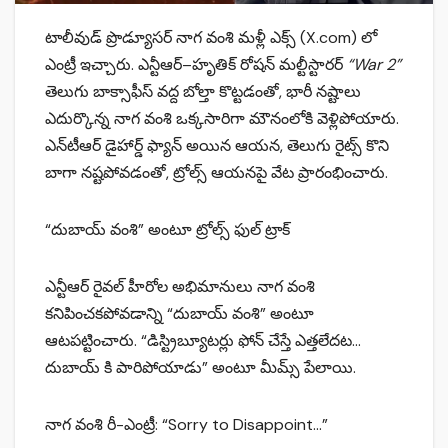
టాలీవుడ్ ప్రొడ్యూసర్ నాగ వంశి మళ్లీ ఎక్స్ (X.com) లో
ఎంట్రీ ఇచ్చారు. ఎన్టీఆర్–హృతిక్ రోషన్ మల్టీస్టారర్
“War 2”
తెలుగు బాక్సాఫీస్ వద్ద బోల్తా కొట్టడంతో, భారీ నష్టాలు
ఎదుర్కొన్న నాగ వంశి ఒక్కసారిగా మౌనంలోకి వెళ్లిపోయారు.
ఎన్‌టీఆర్ డైహార్డ్ ఫ్యాన్ అయిన ఆయన, తెలుగు రైట్స్ కొని
బాగా నష్టపోవడంతో, ట్రోల్స్ ఆయనపై వేట ప్రారంభించారు.
“దుబాయ్ వంశి” అంటూ ట్రోల్స్ ఫుల్ ట్రాక్
ఎన్టీఆర్ రైవల్ హీరోల అభిమానులు నాగ వంశి
కనిపించకపోవడాన్ని “దుబాయ్ వంశి” అంటూ
ఆటపట్టించారు. “డిస్ట్రిబ్యూటర్లు ఫోన్ చేస్తే ఎత్తలేదట…
దుబాయ్ కి పారిపోయాడు” అంటూ మీమ్స్ పేలాయి.
నాగ వంశి రీ-ఎంట్రీ: “Sorry to Disappoint…”