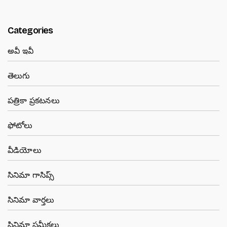
Categories
అవీ ఇవీ
తెలుగు
పత్రికా ప్రకటనలు
ఫోటోలు
వీడియోలు
సినిమా గాసిప్స్
సినిమా వార్తలు
సినిమా సమీక్షలు