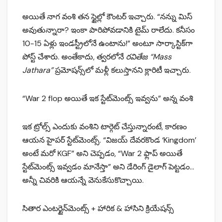
అయితే నాగ వంశి తన స్టైల్లో కౌంటర్ ఇచ్చారు. “నన్ను మిస్
అవుతున్నారా? ఇంకా పారిపోవడానికి టైమ్ రాలేదు. కనీసం
10-15 ఏళ్లు ఇండస్ట్రీలోనే ఉంటాను!” అంటూ సార్కాస్టిక్‌గా
పోస్ట్ చేశారు. అంతేకాదు, త్వరలోనే
రవితేజ “Mass
Jathara”
ప్రమోషన్స్‌లో మళ్లీ కలుస్తానని క్లారిటీ ఇచ్చారు.
“War 2 flop అయితే ఇక స్టేట్‌మెంట్స్ ఇవ్వను” అన్న వంశి
ఇక ట్రోల్స్ ఎందుకు వంశిని టార్గెట్ చేస్తున్నారంటే, కారణం
ఆయన హైపర్ స్టేట్‌మెంట్స్. “విజయ్ దేవరకొండ ‘Kingdom’
అంటే మరో KGF” అని చెప్పడం, “War 2 ఫ్లాప్ అయితే
స్టేట్‌మెంట్స్ ఇవ్వడం మానేస్తా” అని డేరింగ్ డైలాగ్ పెట్టడం…
అన్నీ చివరికి ఆయన్నే వెనుకేసుకొచ్చాయి.
సితార ఎంటర్టైన్‌మెంట్స్ + హారిక & హాసిని క్రియేషన్స్