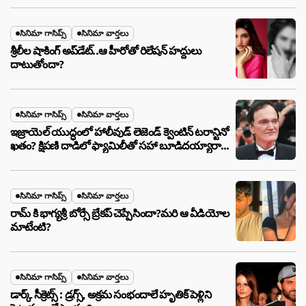
సినిమా గాసిప్స్
సినిమా వార్తలు
శ్రీలీల షాకింగ్ అప్‌డేట్..ఆ హీరోతో రిలేషన్ హద్దులు
దాటుతోందా?
సినిమా గాసిప్స్
సినిమా వార్తలు
ఇజ్రాయెల్ యుద్ధంలో హాలీవుడ్ లెజెండ్ క్వెంటిన్ టరాన్టినో
ఖతం? క్షిపణి దాడిలో ఫ్యామిలీతో సహా బూడిదయ్యారా?
అసలు నిజం ఇదీ!
సినిమా గాసిప్స్
సినిమా వార్తలు
రామ్ కి భాగ్యశ్రీ బోర్సే బ్రేకప్ చెప్పేసిందా?మరి ఆ వీడియోల
మాటేంటి?
సినిమా గాసిప్స్
సినిమా వార్తలు
డార్క్ సీక్రెట్స్ : డ్రగ్స్, అక్రమ సంభందాలే హృతిక్ పెళ్లిని