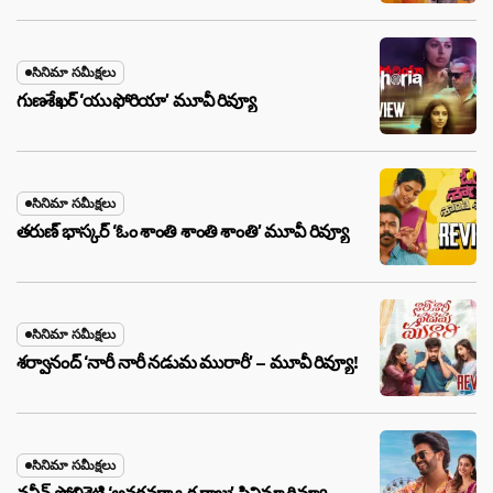
సినిమా సమీక్షలు
గుణశేఖర్ ‘యుఫోరియా’ మూవీ రివ్యూ
సినిమా సమీక్షలు
తరుణ్ భాస్కర్ ‘ఓం శాంతి శాంతి శాంతి’ మూవీ రివ్యూ
సినిమా సమీక్షలు
శర్వానంద్ ‘నారీ నారీ నడుమ మురారీ’ – మూవీ రివ్యూ!
సినిమా సమీక్షలు