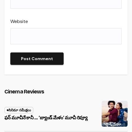
Website
Cinema Reviews
సినిమా సమీక్షలు
ఫన్ మూవీనే కానీ … ‘బ్యాండ్‌ మేళం’ మూవీ రివ్యూ