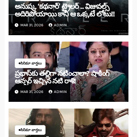
అనుష్క ‘కథనార్’ ట్రైలర్ .. విజువల్స్
అదిరిపోయాయి కానీ ఆ ఒక్కటే లోటు!!
MAR 31, 2026
ADMIN
సినిమా వార్తలు
ప్రభాస్‌కు తల్లిగా నటించాలా? షాకింగ్
ఆన్సర్ ఇచ్చిన నటి రాశి!
MAR 31, 2026
ADMIN
సినిమా వార్తలు