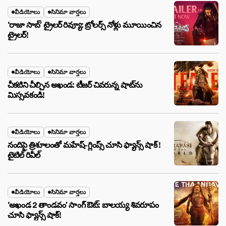
వీడియోలు
సినిమా వార్తలు
‘రాజా సాబ్’ ట్రైలర్ రివ్యూ: ట్రోలర్స్ నోళ్లు మూయించిన
ట్రైలర్!
వీడియోలు
సినిమా వార్తలు
చీకటిని చీల్చిన అఖండ: టీజర్ చివరున్న షాట్‌ను
మిస్సవకండి!
వీడియోలు
సినిమా వార్తలు
నందిపై త్రిశూలంతో మహేష్-గ్లింప్స్ చూసి ఫ్యాన్స్ షాక్ !
టైటిల్ రివీల్
వీడియోలు
సినిమా వార్తలు
‘అఖండ 2 తాండవం’ సాంగ్ ఔట్: బాలయ్య శివరూపం
చూసి ఫ్యాన్స్ షాక్!