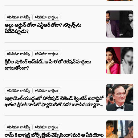
సినిమా గాసిప్స్
సినిమా వార్తలు
అల్లు అర్జున్ తోనా ఎన్టీఆర్ తోనా? సస్పెన్స్‌ను
వీడేదెప్పుడు?
సినిమా గాసిప్స్
సినిమా వార్తలు
శ్రీలీల షాకింగ్ అప్‌డేట్..ఆ హీరోతో రిలేషన్ హద్దులు
దాటుతోందా?
సినిమా గాసిప్స్
సినిమా వార్తలు
ఇజ్రాయెల్ యుద్ధంలో హాలీవుడ్ లెజెండ్ క్వెంటిన్ టరాన్టినో
ఖతం? క్షిపణి దాడిలో ఫ్యామిలీతో సహా బూడిదయ్యారా?
అసలు నిజం ఇదీ!
సినిమా గాసిప్స్
సినిమా వార్తలు
రామ్ కి భాగ్యశ్రీ బోర్సే బ్రేకప్ చెప్పేసిందా?మరి ఆ వీడియోల