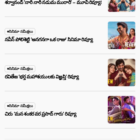
శర్వానంద్ ‘నారీ నారీ నడుమ మురారీ’ – మూవీ రివ్యూ!
సినిమా సమీక్షలు
నవీన్ పోలిశెట్టి ‘అనగనగా ఒక రాజు’ సినిమా రివ్యూ
సినిమా సమీక్షలు
రవితేజ ‘భర్త మహాశయులకు విజ్ఞప్తి’ రివ్యూ
సినిమా సమీక్షలు
చిరు ‘మ‌న శంక‌ర వ‌ర ప్ర‌సాద్ గారు’ రివ్యూ