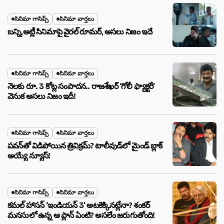
సినిమా గాసిప్స్
సినిమా వార్తలు
బన్ని,అట్లీ సినిమాపై వైరల్ రూమర్, అసలు నిజం ఇదే
సినిమా గాసిప్స్
సినిమా వార్తలు
నెలకు రూ. 3 కోట్ల సంపాదన.. రాజశేఖర్ ‘గోలీ ఫ్యాక్టరీ’
వెనుక అసలు నిజం ఇదీ!
సినిమా గాసిప్స్
సినిమా వార్తలు
పవన్‌తో విడిపోయిన త్రివిక్రమ్? టాలీవుడ్‌లో మైండ్ బ్లాక్
అయ్యే న్యూస్!
సినిమా గాసిప్స్
సినిమా వార్తలు
కమల్ హాసన్ ‘ఇండియన్ 3’ అటకెక్కినట్లేనా? శంకర్
మనసులో ఉన్న ఆ ప్లాన్ ఏంటి? అసలేం జరుగుతోంది!