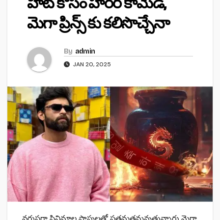
హిట్ కోసం హారర్ కామెడీ,
మెగా ప్రిన్స్ కు కలిసొచ్చేనా
By
admin
JAN 20, 2025
వ‌రుసగా సినిమాల‌ ప్లాఫుల‌తో స‌త‌మ‌త‌మ‌వుతున్నారు మెగా