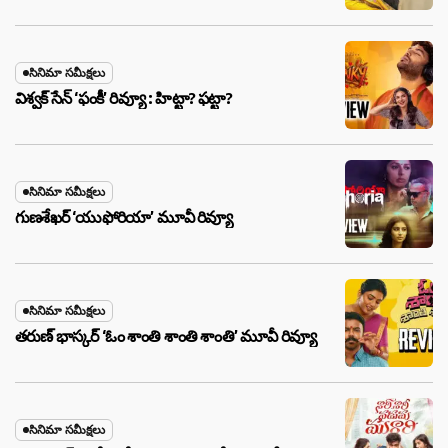
సినిమా సమీక్షలు
విశ్వక్ సేన్ ‘ఫంకీ’ రివ్యూ : హిట్టా? ఫట్టా?
సినిమా సమీక్షలు
గుణశేఖర్ ‘యుఫోరియా’ మూవీ రివ్యూ
సినిమా సమీక్షలు
తరుణ్ భాస్కర్ ‘ఓం శాంతి శాంతి శాంతి’ మూవీ రివ్యూ
సినిమా సమీక్షలు