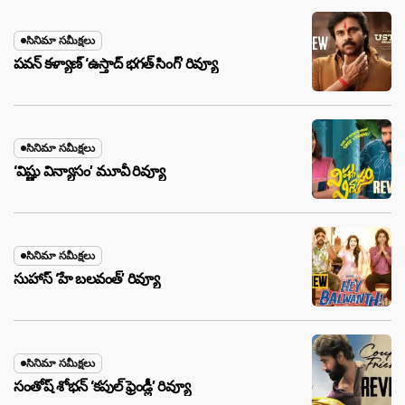
సినిమా సమీక్షలు
పవన్ కళ్యాణ్ ‘ఉస్తాద్ భ‌గ‌త్ సింగ్’ రివ్యూ
సినిమా సమీక్షలు
‘విష్ణు విన్యాసం’ మూవీ రివ్యూ
సినిమా సమీక్షలు
సుహాస్ ‘హే బలవంత్’ రివ్యూ
సినిమా సమీక్షలు
సంతోష్ శోభన్ ‘కపుల్ ఫ్రెండ్లీ’ రివ్యూ