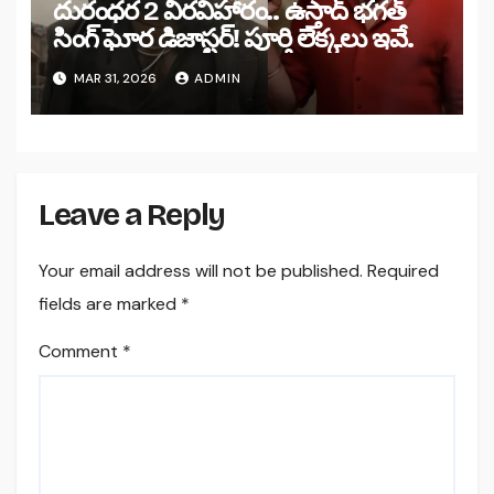
దురంధర 2 వీరవిహారం.. ఉస్తాద్ భగత్
సింగ్ ఘోర డిజాస్టర్! పూర్తి లెక్కలు ఇవే.
MAR 31, 2026
ADMIN
Leave a Reply
Your email address will not be published.
Required
fields are marked
*
Comment
*