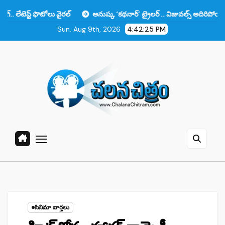
Skip
ొటోలు వైరల్
అనుష్క ‘కథనార్’ ట్రైలర్ .. విజువల్స్ అదిరిపోయాయి కానీ ఆ ఒక్క
to
Sun. Aug 9th, 2026
4:42:26 PM
content
సినిమా వార్తలు