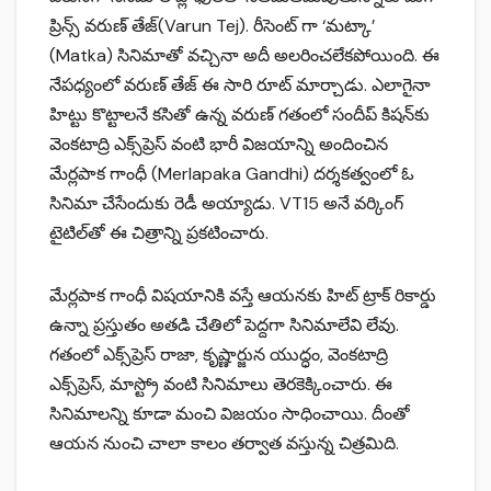
ప్రిన్స్ వ‌రుణ్ తేజ్(Varun Tej). రీసెంట్ గా ‘మట్కా’
(Matka) సినిమాతో వచ్చినా అదీ అలరించలేకపోయింది. ఈ
నేపధ్యంలో వ‌రుణ్ తేజ్ ఈ సారి రూట్ మార్చాడు. ఎలాగైనా
హిట్టు కొట్టాల‌నే క‌సితో ఉన్న వ‌రుణ్ గతంలో సందీప్ కిష‌న్‌కు
వెంక‌టాద్రి ఎక్స్‌ప్రెస్ వంటి భారీ విజ‌యాన్ని అందించిన‌
మేర్లపాక గాంధీ (Merlapaka Gandhi) ద‌ర్శ‌క‌త్వంలో ఓ
సినిమా చేసేందుకు రెడీ అయ్యాడు. VT15 అనే వర్కింగ్‌
టైటిల్‌తో ఈ చిత్రాన్ని ప్రకటించారు.
మేర్లపాక గాంధీ విషయానికి వస్తే ఆయనకు హిట్‌ ట్రాక్‌ రికార్డు
ఉన్నా ప్రస్తుతం అతడి చేతిలో పెద్దగా సినిమాలేవి లేవు.
గతంలో ఎక్స్‌ప్రెస్‌ రాజా, కృష్ణార్జున యుద్ధం, వెంకటాద్రి
ఎక్స్‌ప్రెస్, మాస్ట్రో వంటి సినిమాలు తెరకెక్కించారు. ఈ
సినిమాలన్ని కూడా మంచి విజయం సాధించాయి. దీంతో
ఆయన నుంచి చాలా కాలం తర్వాత వస్తున్న చిత్రమిది.