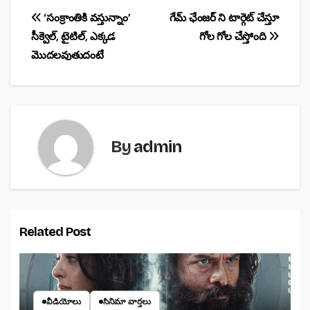
e
s
e
Post
‘సంక్రాంతికి వస్తున్నాం’
గేమ్ ఛేంజర్ ని టార్గెట్ చేస్తూ
b
A
సీక్వెల్, టైటిల్, ఎక్కడ
గోల గోల చేస్తోంది
navigation
o
p
మొదలవుతుదంటే
o
p
k
By
admin
Related Post
వీడియోలు
సినిమా వార్తలు