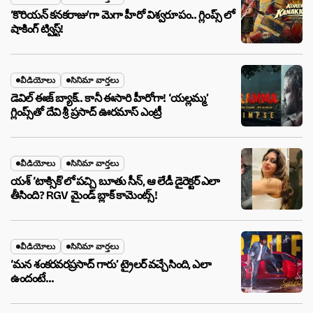
‘కొరియన్ కనకరాజు’గా మెగా హీరో విశ్వరూపం.. గ్లింప్స్ లో
షాకింగ్ ట్విస్ట్!
వీడియోలు
సినిమా వార్తలు
డెవిల్ ఈజ్ బ్యాక్.. కానీ ఈసారి హీరోగా! ‘యల్లమ్మ’
గ్లింప్స్‌తో దేవి శ్రీ ప్రసాద్ ఊరమాస్ ఎంట్రీ
వీడియోలు
సినిమా వార్తలు
యశ్ ‘టాక్సిక్’లో పచ్చి బూతు సీన్, ఆ లేడీ డైరెక్టర్ ఎలా
తీసింది? RGV మైండ్ బ్లాక్ కామెంట్స్!
వీడియోలు
సినిమా వార్తలు
‘మన శంకరవరప్రసాద్ గారు’ ట్రైలర్ వచ్చేసింది, ఎలా
ఉందంటే…