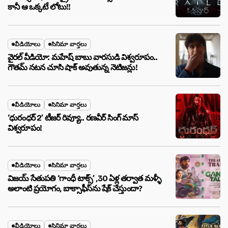
కానీ ఆ ఒక్కటే లోటు!!
వీడియోలు
సినిమా వార్తలు
వైరల్ వీడియో: మహేష్ బాబు వారసుడి విశ్వరూపం..
గౌతమ్ నటన చూసి షాక్ అవుతున్న నెటిజన్లు!
వీడియోలు
సినిమా వార్తలు
‘ధురంధర్ 2’ టీజర్ రివ్యూ.. రణవీర్ సింగ్ మాస్
విశ్వరూపం!
వీడియోలు
సినిమా వార్తలు
విజయ్ సేతుపతి ‘గాంధీ టాక్స్’ ,30 ఏళ్ల తర్వాత మళ్ళీ
అలాంటి ప్రయోగం, బాక్సాఫీస్‌ను షేక్ చేస్తుందా?
వీడియోలు
సినిమా వార్తలు