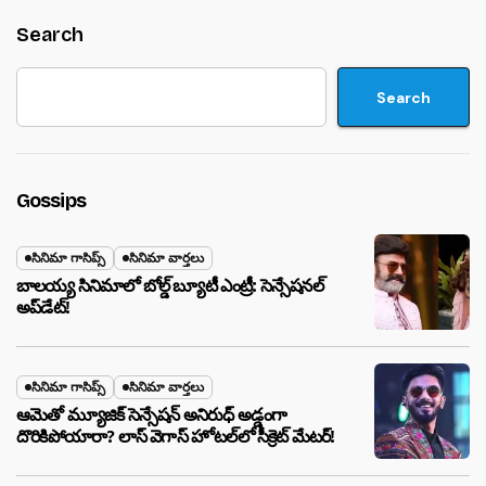
Search
Search
Gossips
సినిమా గాసిప్స్
సినిమా వార్తలు
బాలయ్య సినిమాలో బోల్డ్ బ్యూటీ ఎంట్రీ: సెన్సేషనల్
అప్‌డేట్!
సినిమా గాసిప్స్
సినిమా వార్తలు
ఆమెతో మ్యూజిక్ సెన్సేషన్ అనిరుధ్ అడ్డంగా
దొరికిపోయారా? లాస్ వెగాస్ హోటల్‌లో సీక్రెట్ మేటర్!