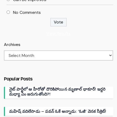
No Comments
View Results
Archives
Popular Posts
నైట్ పార్టీలో ఆ హీరోతో దొరికిపోయిన మృణాల్ థాకూర్! ఇద్దరి
మధ్యా ఏం జరుగుతోంది?!
మహేష్ వదిలేసాడు – పవన్ ఓకే అన్నాడు: ‘ఓజీ’ వెనక సీక్రెట్!