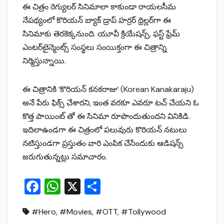
ఈ చిత్రం రెగ్యుల‌ర్ సినిమాలా కాకుండా రాయ‌ల‌సీమ
నేప‌థ్యంలో కొరియన్‌ బ్యాక్‌ డ్రాప్‌ హ‌ర్ర‌ర్ థ్రిల్ల‌ర్‌గా ఈ
సినిమాకు తెర‌కెక్క‌నుంది. యూవీ క్రియేషన్స్‌, ఫస్ట్‌ ఫ్రేమ్‌
ఎంటర్‌టైన్మెంట్స్‌ సంస్థలు సంయిక్తంగా ఈ చిత్రాన్ని
నిర్మిస్తున్నాయి.
ఈ చిత్రానికి ‘కొరియన్‌ కనకరాజు’ (Korean Kanakaraju)
అనే పేరు ఫిక్స్ చేశార‌ని, ఇంత‌ వరకూ ఎవ‌రూ టచ్‌ చేయని ఓ
కొత్త పాయింట్‌ తో ఈ సినిమా రూపొందుతుంద‌ని వినికిడి.
ఇదిలాఉండ‌గా ఈ చిత్రంలో ప‌లువురు కొరియన్‌ నటులు
న‌టిస్తుండ‌గా ప్ర‌స్తుతం వారి ఎంపిక చేసేందుకు ఆడిషన్స్‌
జరుగుతున్నట్లు స‌మాచారం.
F
W
X
S
a
h
h
#Hero
,
#Movies
,
#OTT
,
#Tollywood
c
at
ar