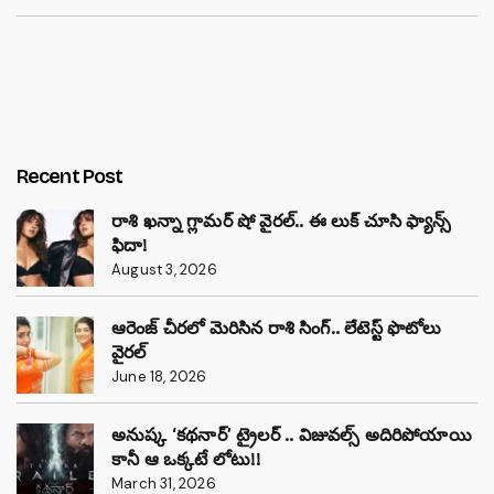
Recent Post
రాశి ఖన్నా గ్లామర్ షో వైరల్.. ఈ లుక్ చూసి ఫ్యాన్స్
ఫిదా!
August 3, 2026
ఆరెంజ్ చీరలో మెరిసిన రాశి సింగ్.. లేటెస్ట్ ఫొటోలు
వైరల్
June 18, 2026
అనుష్క ‘కథనార్’ ట్రైలర్ .. విజువల్స్ అదిరిపోయాయి
కానీ ఆ ఒక్కటే లోటు!!
March 31, 2026