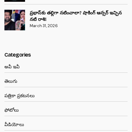
ప్రభాస్‌కు తల్లిగా నటించాలా? షాకింగ్ ఆన్సర్ ఇచ్చిన
నటి రాశి!
March 31, 2026
Categories
అవీ ఇవీ
తెలుగు
పత్రికా ప్రకటనలు
ఫోటోలు
వీడియోలు