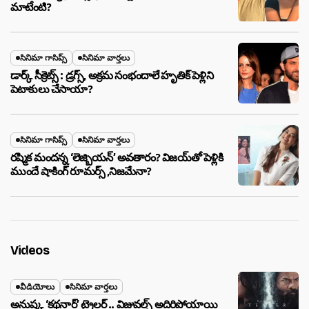
మాటేంటి?
సినిమా గాసిప్స్
సినిమా వార్తలు
డార్క్ సీక్రెట్స్ : డ్రగ్స్, అక్రమ సంభందాలే హృతిక్ పెళ్లిని
పెటాకులు చేసాయా?
సినిమా గాసిప్స్
సినిమా వార్తలు
రష్మిక మందన్న ‘లెజ్బియన్’ అవతారం? విజయ్‌తో పెళ్లికి
ముందే షాకింగ్ రూమర్స్ ,నిజమేనా?
Videos
వీడియోలు
సినిమా వార్తలు
అనుష్క ‘కథనార్’ ట్రైలర్ .. విజువల్స్ అదిరిపోయాయి