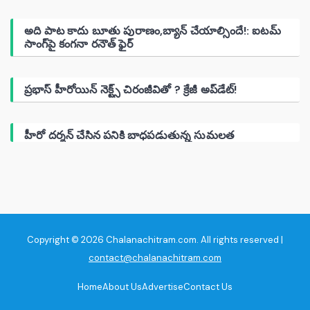
అది పాట కాదు బూతు పురాణం,బ్యాన్ చేయాల్సిందే!: ఐటమ్
సాంగ్‌పై కంగనా రనౌత్ ఫైర్
ప్రభాస్ హీరోయిన్ నెక్ట్స్ చిరంజీవితో ? క్రేజీ అప్‌డేట్!
హీరో దర్శన్ చేసిన పనికి బాధపడుతున్న సుమలత
Copyright © 2026 Chalanachitram.com. All rights reserved |
contact@chalanachitram.com
Home
About Us
Advertise
Contact Us