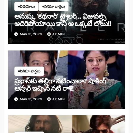
వీడియోలు
సినిమా వార్తలు
అనుష్క ‘కథనార్’ ట్రైలర్ .. విజువల్స్
అదిరిపోయాయి కానీ ఆ ఒక్కటే లోటు!!
MAR 31, 2026
ADMIN
సినిమా వార్తలు
ప్రభాస్‌కు తల్లిగా నటించాలా? షాకింగ్
ఆన్సర్ ఇచ్చిన నటి రాశి!
MAR 31, 2026
ADMIN