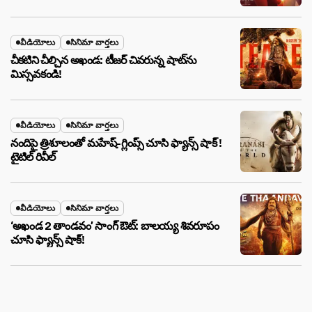
వీడియోలు
సినిమా వార్తలు
చీకటిని చీల్చిన అఖండ: టీజర్ చివరున్న షాట్‌ను
మిస్సవకండి!
వీడియోలు
సినిమా వార్తలు
నందిపై త్రిశూలంతో మహేష్-గ్లింప్స్ చూసి ఫ్యాన్స్ షాక్ !
టైటిల్ రివీల్
వీడియోలు
సినిమా వార్తలు
‘అఖండ 2 తాండవం’ సాంగ్ ఔట్: బాలయ్య శివరూపం
చూసి ఫ్యాన్స్ షాక్!