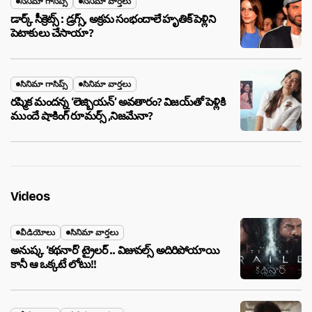
సినిమా గాసిప్స్
సినిమా వార్తలు
డార్క్ సీక్రెట్స్ : డ్రగ్స్, అక్రమ సంభందాలే హృతిక్ పెళ్లిని
పెటాకులు చేసాయా?
సినిమా గాసిప్స్
సినిమా వార్తలు
రష్మిక మందన్న ‘లెజ్బియన్’ అవతారం? విజయ్‌తో పెళ్లికి
ముందే షాకింగ్ రూమర్స్ ,నిజమేనా?
Videos
వీడియోలు
సినిమా వార్తలు
అనుష్క ‘కథనార్’ ట్రైలర్ .. విజువల్స్ అదిరిపోయాయి
కానీ ఆ ఒక్కటే లోటు!!