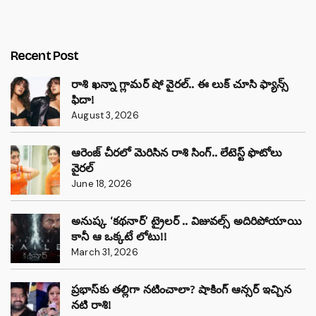
Recent Post
రాశి ఖన్నా గ్లామర్ షో వైరల్.. ఈ లుక్ చూసి ఫ్యాన్స్
ఫిదా!
August 3, 2026
ఆరెంజ్ చీరలో మెరిసిన రాశి సింగ్.. లేటెస్ట్ ఫొటోలు
వైరల్
June 18, 2026
అనుష్క ‘కథనార్’ ట్రైలర్ .. విజువల్స్ అదిరిపోయాయి
కానీ ఆ ఒక్కటే లోటు!!
March 31, 2026
ప్రభాస్‌కు తల్లిగా నటించాలా? షాకింగ్ ఆన్సర్ ఇచ్చిన
నటి రాశి!