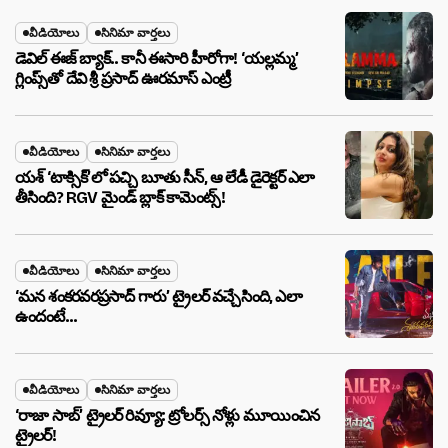
వీడియోలు
సినిమా వార్తలు
డెవిల్ ఈజ్ బ్యాక్.. కానీ ఈసారి హీరోగా! ‘యల్లమ్మ’
గ్లింప్స్‌తో దేవి శ్రీ ప్రసాద్ ఊరమాస్ ఎంట్రీ
వీడియోలు
సినిమా వార్తలు
యశ్ ‘టాక్సిక్’లో పచ్చి బూతు సీన్, ఆ లేడీ డైరెక్టర్ ఎలా
తీసింది? RGV మైండ్ బ్లాక్ కామెంట్స్!
వీడియోలు
సినిమా వార్తలు
‘మన శంకరవరప్రసాద్ గారు’ ట్రైలర్ వచ్చేసింది, ఎలా
ఉందంటే…
వీడియోలు
సినిమా వార్తలు
‘రాజా సాబ్’ ట్రైలర్ రివ్యూ: ట్రోలర్స్ నోళ్లు మూయించిన
ట్రైలర్!