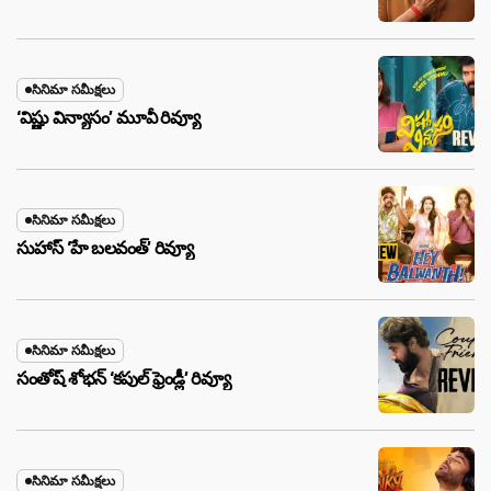
సినిమా సమీక్షలు
‘విష్ణు విన్యాసం’ మూవీ రివ్యూ
సినిమా సమీక్షలు
సుహాస్ ‘హే బలవంత్’ రివ్యూ
సినిమా సమీక్షలు
సంతోష్ శోభన్ ‘కపుల్ ఫ్రెండ్లీ’ రివ్యూ
సినిమా సమీక్షలు