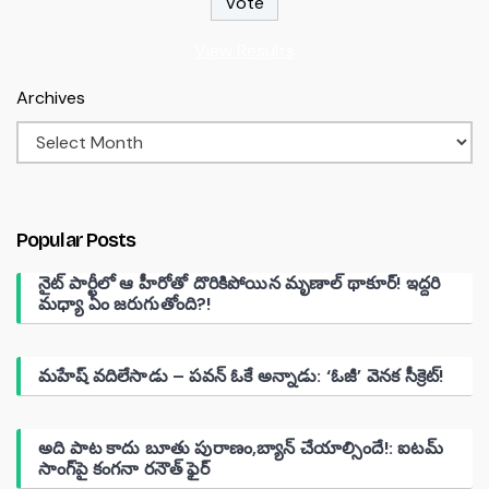
View Results
Archives
Popular Posts
నైట్ పార్టీలో ఆ హీరోతో దొరికిపోయిన మృణాల్ థాకూర్! ఇద్దరి
మధ్యా ఏం జరుగుతోంది?!
మహేష్ వదిలేసాడు – పవన్ ఓకే అన్నాడు: ‘ఓజీ’ వెనక సీక్రెట్!
అది పాట కాదు బూతు పురాణం,బ్యాన్ చేయాల్సిందే!: ఐటమ్
సాంగ్‌పై కంగనా రనౌత్ ఫైర్