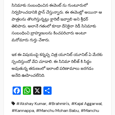
సినిమాకు సంబంధించిన ఈవెంట్ ను గుంటూరులో
నిర్వహించడానికి ప్లాన్ చేస్తున్నారు. ఈ ఈవెంట్లో అయినా ఆ
పాత్రలను తొలగిస్తున్నట్లు క్లారిటీ ఇవ్వాలి అని శ్రీధర్
తెలిపారు. అలానే గతంలో కూడా దేనికైనా రెడీ సినిమాకు
సంబంధించి బ్రాహ్మణులను కించపరిచారు అంటూ
మరోమారు గుర్తు చేశారు.
ఇక ఈ విషయంపై కన్నప్ప చిత్ర యూనిట్ యూనిట్ ఏ మేరకు
స్పందిస్తుందో వేచి చూడాలి. ఈ సినిమా రిలీజ్ కి సిద్ధం
అవుతున్న తరుణంలో ఇలాంటి పరిణామాలు జరగడం
అనేది ఊహించలేనిది.
F
W
X
S
a
h
h
#Akshay Kumar
,
#Brahmin's
,
#Kajal Aggarwal
,
c
at
ar
#Kannappa
,
#Manchu Mohan Babu
,
#Manchu