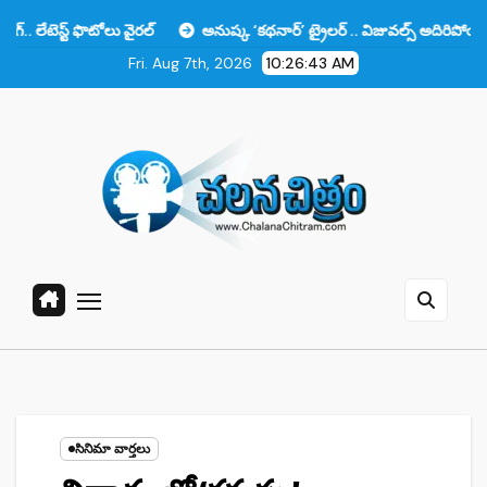
Skip
ట్ ఫొటోలు వైరల్
అనుష్క ‘కథనార్’ ట్రైలర్ .. విజువల్స్ అదిరిపోయాయి కానీ ఆ 
to
Fri. Aug 7th, 2026
10:26:44 AM
content
సినిమా వార్తలు