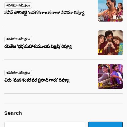
సినిమా సమీక్షలు
నవీన్ పోలిశెట్టి ‘అనగనగా ఒక రాజు’ సినిమా రివ్యూ
సినిమా సమీక్షలు
రవితేజ ‘భర్త మహాశయులకు విజ్ఞప్తి’ రివ్యూ
సినిమా సమీక్షలు
చిరు ‘మ‌న శంక‌ర వ‌ర ప్ర‌సాద్ గారు’ రివ్యూ
Search