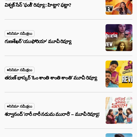
విశ్వక్ సేన్ ‘ఫంకీ’ రివ్యూ : హిట్టా? ఫట్టా?
సినిమా సమీక్షలు
గుణశేఖర్ ‘యుఫోరియా’ మూవీ రివ్యూ
సినిమా సమీక్షలు
తరుణ్ భాస్కర్ ‘ఓం శాంతి శాంతి శాంతి’ మూవీ రివ్యూ
సినిమా సమీక్షలు
శర్వానంద్ ‘నారీ నారీ నడుమ మురారీ’ – మూవీ రివ్యూ!