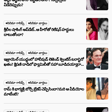
వీడేదెప్పుడు?
సినిమా గాసిప్స్
సినిమా వార్తలు
శ్రీలీల షాకింగ్ అప్‌డేట్..ఆ హీరోతో రిలేషన్ హద్దులు
దాటుతోందా?
సినిమా గాసిప్స్
సినిమా వార్తలు
ఇజ్రాయెల్ యుద్ధంలో హాలీవుడ్ లెజెండ్ క్వెంటిన్ టరాన్టినో
ఖతం? క్షిపణి దాడిలో ఫ్యామిలీతో సహా బూడిదయ్యారా?
అసలు నిజం ఇదీ!
సినిమా గాసిప్స్
సినిమా వార్తలు
రామ్ కి భాగ్యశ్రీ బోర్సే బ్రేకప్ చెప్పేసిందా?మరి ఆ వీడియోల
మాటేంటి?