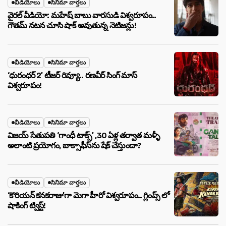
వీడియోలు
సినిమా వార్తలు
వైరల్ వీడియో: మహేష్ బాబు వారసుడి విశ్వరూపం..
గౌతమ్ నటన చూసి షాక్ అవుతున్న నెటిజన్లు!
వీడియోలు
సినిమా వార్తలు
‘ధురంధర్ 2’ టీజర్ రివ్యూ.. రణవీర్ సింగ్ మాస్
విశ్వరూపం!
వీడియోలు
సినిమా వార్తలు
విజయ్ సేతుపతి ‘గాంధీ టాక్స్’ ,30 ఏళ్ల తర్వాత మళ్ళీ
అలాంటి ప్రయోగం, బాక్సాఫీస్‌ను షేక్ చేస్తుందా?
వీడియోలు
సినిమా వార్తలు
‘కొరియన్ కనకరాజు’గా మెగా హీరో విశ్వరూపం.. గ్లింప్స్ లో
షాకింగ్ ట్విస్ట్!