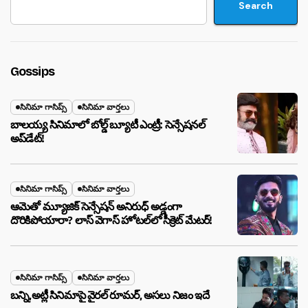
Search
Gossips
సినిమా గాసిప్స్
సినిమా వార్తలు
బాలయ్య సినిమాలో బోల్డ్ బ్యూటీ ఎంట్రీ: సెన్సేషనల్
అప్‌డేట్!
సినిమా గాసిప్స్
సినిమా వార్తలు
ఆమెతో మ్యూజిక్ సెన్సేషన్ అనిరుధ్ అడ్డంగా
దొరికిపోయారా? లాస్ వెగాస్ హోటల్‌లో సీక్రెట్ మేటర్!
సినిమా గాసిప్స్
సినిమా వార్తలు
బన్ని,అట్లీ సినిమాపై వైరల్ రూమర్, అసలు నిజం ఇదే