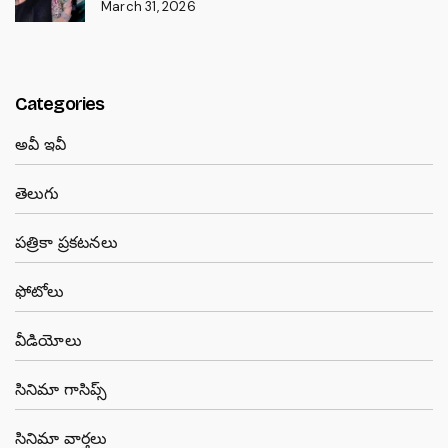
March 31, 2026
Categories
అవీ ఇవీ
తెలుగు
పత్రికా ప్రకటనలు
ఫోటోలు
వీడియోలు
సినిమా గాసిప్స్
సినిమా వార్తలు