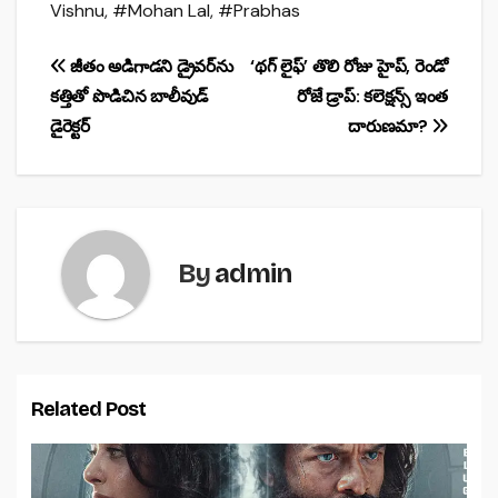
e
s
e
Vishnu
,
#Mohan Lal
,
#Prabhas
b
A
o
p
Post
జీతం అడిగాడని డ్రైవర్‌ను
‘థగ్ లైఫ్’ తొలి రోజు హైప్, రెండో
o
p
కత్తితో పొడిచిన బాలీవుడ్
రోజే డ్రాప్: కలెక్షన్స్ ఇంత
navigation
డైరెక్టర్
దారుణమా?
k
By
admin
Related Post