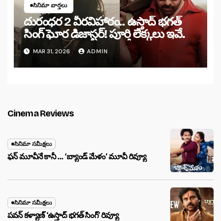
సినిమా వార్తలు
దురంధర 2 వీరవిహారం.. ఉస్తాద్ భగత్
సింగ్ ఘోర డిజాస్టర్! పూర్తి లెక్కలు ఇవే.
MAR 31, 2026
ADMIN
Cinema Reviews
సినిమా సమీక్షలు
ఫన్ మూవీనే కానీ … ‘బ్యాండ్‌ మేళం’ మూవీ రివ్యూ
సినిమా సమీక్షలు
పవన్ కళ్యాణ్ ‘ఉస్తాద్ భ‌గ‌త్ సింగ్’ రివ్యూ