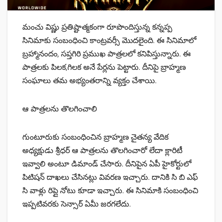
మంచు విష్ణు ప్రతిష్టాత్మకంగా రూపొందిస్తున్న కన్నప్ప
సినిమాకు సంబంధించి కాంట్రవర్సీ మొదలైంది. ఈ సినిమాలో
బ్రహ్మానందం, సప్తగిరి ప్రముఖ పాత్రలలో కనిపిస్తున్నారు. ఈ
పాత్రలకు పిలక,గిలక అనే పేర్లను పెట్టారు. దీనిపై బ్రాహ్మణ
సంఘాలు తమ అభ్యంతరాన్ని వ్యక్తం చేశాయి.
ఆ పాత్రలను తొలగించాలి
గుంటూరుకు సంబంధించిన బ్రాహ్మణ చైతన్య వేదిక
అధ్యక్షుడు శ్రీధర్ ఆ పాత్రలను తొలగించారో లేదా క్లారిటీ
ఇవ్వాలి అంటూ డిమాండ్ చేసారు. దీనిపైన ఏపీ హైకోర్టులో
పిటిషన్ దాఖలు చేసినట్లు వివరణ ఇచ్చారు. దానికి సి బి ఎఫ్
సి వాళ్లు రిప్లై నోటు కూడా ఇచ్చారు. ఈ సినిమాకి సంబంధించి
ఇప్పటివరకు సెన్సార్ ఏమీ జరగలేదు.