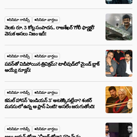
సినిమా గాసిప్స్
సినిమా వార్తలు
నెలకు రూ. 3 కోట్ల సంపాదన.. రాజశేఖర్ ‘గోలీ ఫ్యాక్టరీ’
వెనుక అసలు నిజం ఇదీ!
సినిమా గాసిప్స్
సినిమా వార్తలు
పవన్‌తో విడిపోయిన త్రివిక్రమ్? టాలీవుడ్‌లో మైండ్ బ్లాక్
అయ్యే న్యూస్!
సినిమా గాసిప్స్
సినిమా వార్తలు
కమల్ హాసన్ ‘ఇండియన్ 3’ అటకెక్కినట్లేనా? శంకర్
మనసులో ఉన్న ఆ ప్లాన్ ఏంటి? అసలేం జరుగుతోంది!
సినిమా గాసిప్స్
సినిమా వార్తలు
అల్లు అర్జున్ తోనా ఎన్టీఆర్ తోనా? సస్పెన్స్‌ను