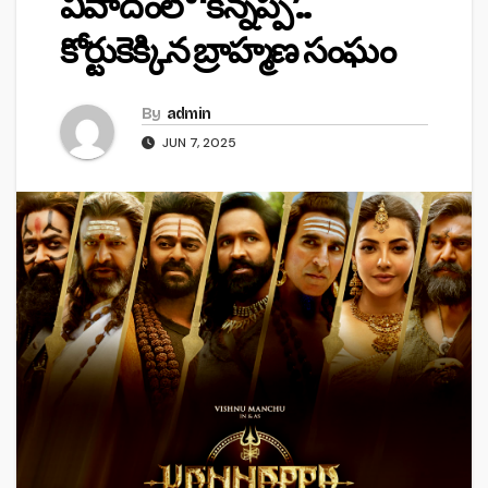
వివాదంలో ‘కన్నప్ప’..
కోర్టుకెక్కిన బ్రాహ్మణ సంఘం
By
admin
JUN 7, 2025